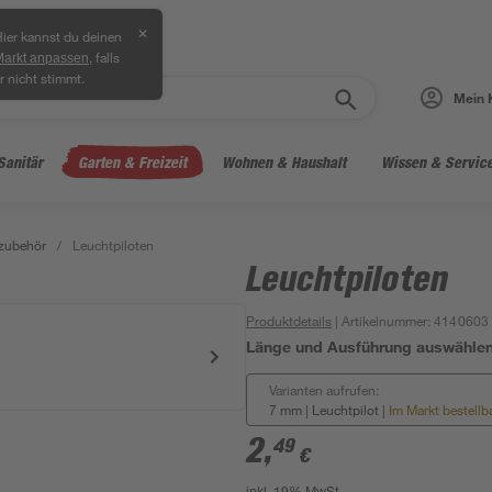
✕
ier kannst du deinen
, falls
Markt anpassen
r nicht stimmt.
Mein 
Sanitär
Garten & Freizeit
Wohnen & Haushalt
Wissen & Servic
zubehör
/
Leuchtpiloten
Leuchtpiloten
Produktdetails
| Artikelnummer
:
4140603
Länge und Ausführung auswähle
Varianten aufrufen:
7 mm | Leuchtpilot
|
Im Markt bestellb
2
,
49
€