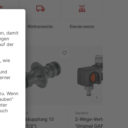
eservice
Miettransporter
Energie sparen
Gardena
Gardena
Steckkupplung 13
2-Wege-Verteiler
mm (1/2")
'Original GARDENA