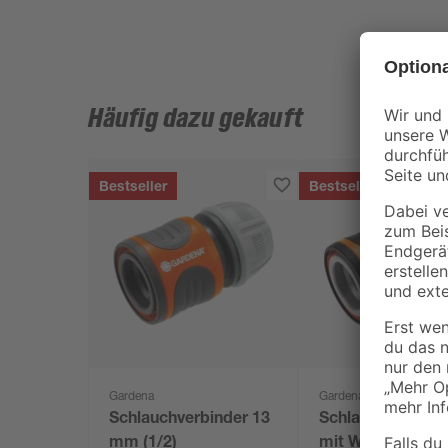
Häufig dazu gekauft
Bestseller
Bestseller
Gardena
Gardena
Schlauchverbinder 13
Schlauchverbind
mm (1/2)
mit Wasserstopp