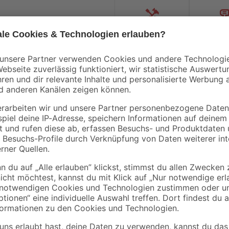
Handwerksservice
Mietgerät
Bestseller
Worx
Gardena
er
Garage für Landroid-
Hahnverbinder
 13
Mähroboter 'WA0810'
'Original' 26,5 mm