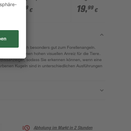
System'
3
,
19
,
29
99
€
€
line eignen sich besonders gut zum Forellenangeln.
bieten sie einen hohen visuellen Anreiz für die Tiere.
s Bissanzeiger, sodass Sie erkennen können, wenn eine
arbenen Kugeln sind in unterschiedlichen Ausführungen
Abholung im Markt in 2 Stunden