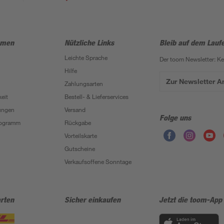
hmen
Nützliche Links
Bleib auf dem Lauf
Leichte Sprache
Der toom Newsletter: K
Hilfe
Zur Newsletter 
Zahlungsarten
eit
Bestell- & Lieferservices
ungen
Versand
Folge uns
Programm
Rückgabe
Vorteilskarte
Gutscheine
Verkaufsoffene Sonntage
rten
Sicher einkaufen
Jetzt die toom-App