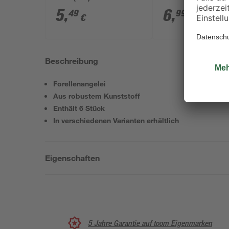
mm (1/2")
5
,
6
,
49
99
€
€
Beschreibung
Forellenangelei
Aus robustem Kunststoff
Enthält 6 Stück
In verschiedenen Varianten erhältlich
Eigenschaften
5 Jahre Garantie auf toom Eigenmarken