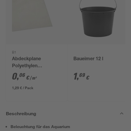
B1
Abdeckplane
Baueimer 12 l
Polyethylen
transparent 4 x 5 m
0
,
1
,
06
69
€
€
/ m²
1,29 € / Pack
Beschreibung
Beleuchtung für das Aquarium