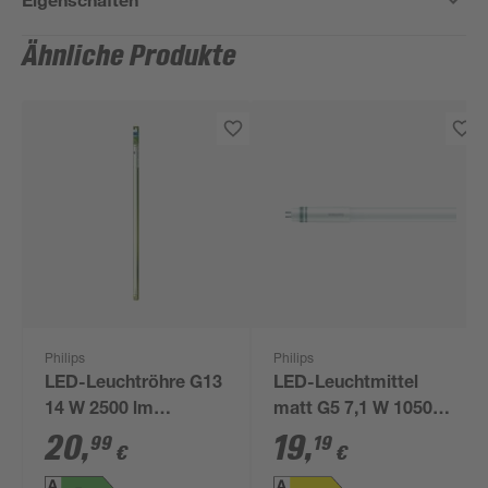
Ähnliche Produkte
Philips
Philips
LED-Leuchtröhre G13
LED-Leuchtmittel
14 W 2500 lm
matt G5 7,1 W 1050
tageslichtweiß
lm neutralweiß
20
,
19
,
99
19
€
€