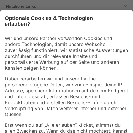
Nützliche Links
Bleib auf dem Laufenden mit unserem Newsletter
Der toom Newsletter: Keine Angebote und Aktionen mehr verpassen!
Zur Newsletter Anmeldung
Folge uns
Zahlungsarten
Versandarten
Sicher einkaufen