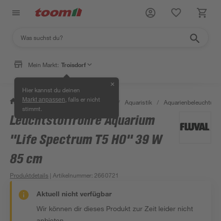
Mein Markt:
Troisdorf
✕
Hier kannst du deinen
, falls er nicht
Markt anpassen
/
Garten & Freizeit
/
Tierbedarf
/
Aquaristik
/
Aquarienbeleuchtung
stimmt.
Leuchtstoffröhre Aquarium
"Life Spectrum T5 HO" 39 W
85 cm
Produktdetails
| Artikelnummer
:
2660721
Aktuell nicht verfügbar
Wir können dir dieses Produkt zur Zeit leider nicht
anbieten.