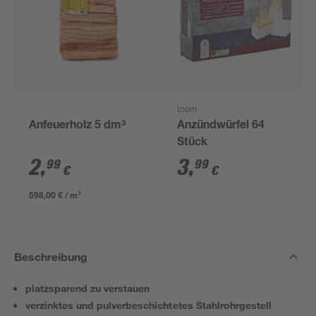
toom
Anfeuerholz 5 dm³
Anzündwürfel 64
Stück
2
,
3
,
99
99
€
€
598,00 € / m³
Beschreibung
platzsparend zu verstauen
verzinktes und pulverbeschichtetes Stahlrohrgestell