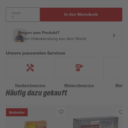
Anzahl:
In den Warenkorb
Fragen zum Produkt?
Sofort-Videoberatung aus dem Markt
Unsere passenden Services
Handwerksservice
Mietgeräteservice
Miettra
Häufig dazu gekauft
Bestseller