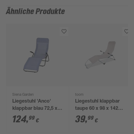
Ähnliche Produkte
Siena Garden
toom
Liegestuhl 'Anco'
Liegestuhl klappbar
klappbar blau 72,5 x
taupe 60 x 98 x 142
103,5 x 144 cm
cm
124
,
39
,
99
99
€
€