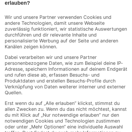
Bleib auf dem Laufenden mit unserem Newsletter
Der toom Newsletter: Keine Angebote und Aktionen mehr verpassen!
Zur Newsletter Anmeldung
Folge uns
Zahlungsarten
Versandarten
Sicher einkaufen
Jetzt die toom-App herunterladen