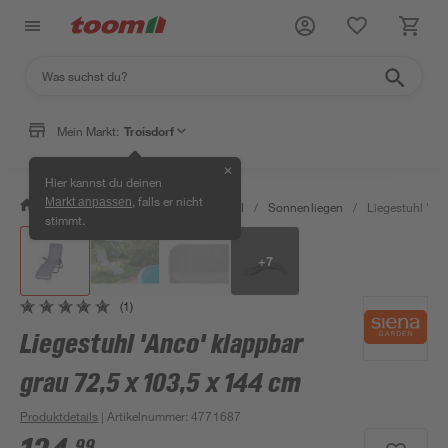
Mein Markt:
Troisdorf
✕
Hier kannst du deinen
, falls er nicht
Markt anpassen
/
Garten & Freizeit
/
Gartenmöbel
/
Sonnenliegen
/
Liegestuhl 'An
stimmt.
+
7
(1)
Liegestuhl 'Anco' klappbar
grau 72,5 x 103,5 x 144 cm
Produktdetails
| Artikelnummer
:
4771687
99