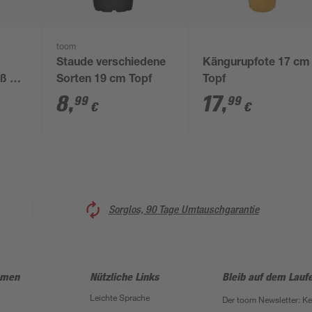
toom
Staude verschiedene
Kängurupfote 17 cm
iß 14
Sorten 19 cm Topf
Topf
8
,
17
,
99
99
€
€
Sorglos, 90 Tage Umtauschgarantie
hmen
Nützliche Links
Bleib auf dem Lauf
Leichte Sprache
Der toom Newsletter: K