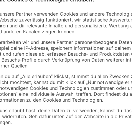
B1
toom
nd
Rindenmulch 0-40
Neuseeländischer
rei
mm 40 l
Drahtwein 11 cm Top
3
,
2
,
99
79
€
€
0,10 € / Liter
ieren. Deswegen ordern wir deine Pflanze erst nach der Bestellung di