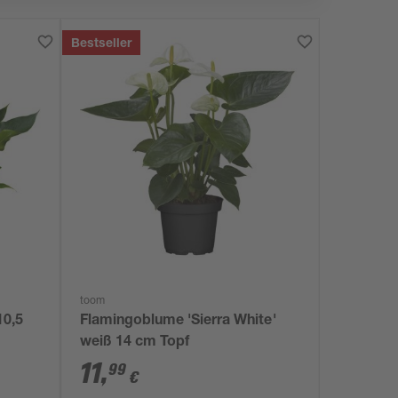
Bestseller
toom
10,5
Flamingoblume 'Sierra White'
weiß 14 cm Topf
11
,
99
€