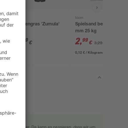
toom
toom
Katzengras 'Zumula'
Spielsand beige 0-2
f
mm 25 kg
2
,
2
,
99
99
€
€
3,29 €
0,12 € / Kilogramm
rekt beim Gärtner. Da kann es passieren, dass wir um