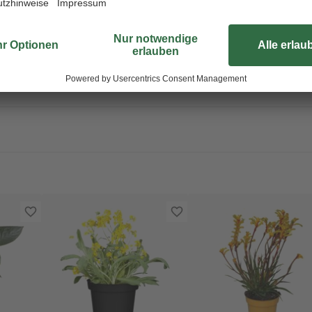
en. So kannst du dich über eine frische und gesunde Pflanze freuen! Al