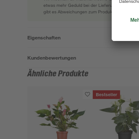
etwas mehr Geduld bei der Lieferung bitten müss
gibt es Abweichungen zum Produktfoto.
Eigenschaften
Kundenbewertungen
Ähnliche Produkte
Bestseller