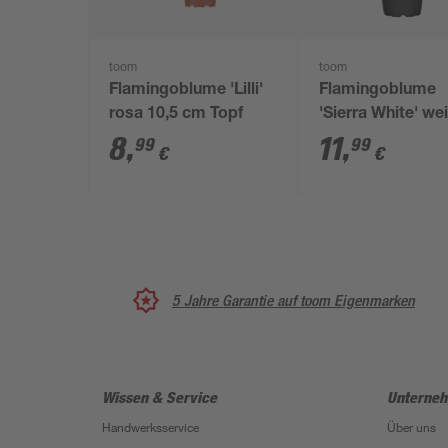
toom
toom
Flamingoblume 'Lilli'
Flamingoblume
rosa 10,5 cm Topf
'Sierra White' we
cm Topf
8
,
11
,
99
99
€
€
5 Jahre Garantie auf toom Eigenmarken
Wissen & Service
Unterne
Handwerksservice
Über uns