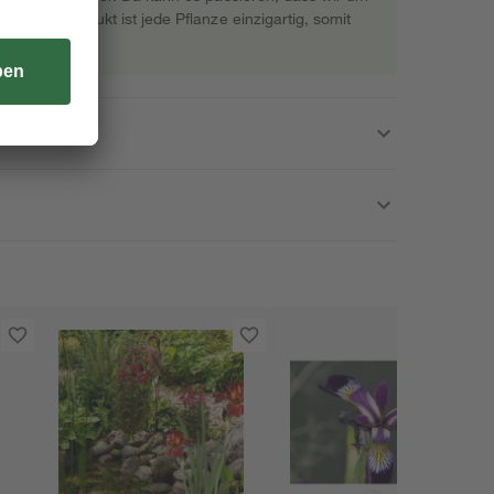
s Naturprodukt ist jede Pflanze einzigartig, somit