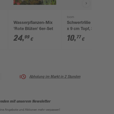
toom
Wasserpflanzen-Mix
Schwertrlilie 'Blau', 9
'Rote Blüten' 6er-Set
x 9 cm Topf, 3er-Set
24
,
10
,
99
77
€
€
Abholung im Markt in 2 Stunden
enden mit unserem Newsletter
eine Angebote und Aktionen mehr verpassen!