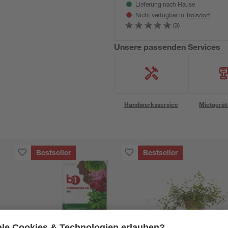
Lieferung nach Hause
Troisdorf
Nicht verfügbar in
(3)
Unsere passenden Services
Handwerksservice
Mietgerät
Bestseller
Bestseller