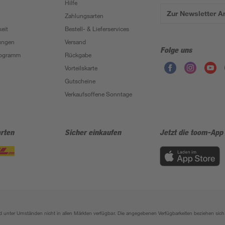
Hilfe
Zur Newsletter 
Zahlungsarten
eit
Bestell- & Lieferservices
ungen
Versand
Folge uns
Programm
Rückgabe
Vorteilskarte
Gutscheine
Verkaufsoffene Sonntage
rten
Sicher einkaufen
Jetzt die toom-App
sind unter Umständen nicht in allen Märkten verfügbar. Die angegebenen Verfügbarkeiten beziehen s