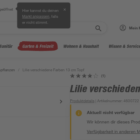
geöffnet
✕
Hier kannst du deinen
, falls
Markt anpassen
er nicht stimmt.
Mein 
Sanitär
Garten & Freizeit
Wohnen & Haushalt
Wissen & Servic
hpflanzen
/
Lilie verschiedene Farben 13 cm Topf
(1)
Lilie verschiede
Produktdetails
| Artikelnummer
:
4600722
Aktuell nicht verfügbar
Wir können dir dieses Produ
Verfügbarkeit in anderen 