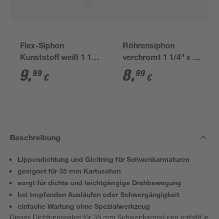
Flex-Siphon
Röhrensiphon
Kunststoff weiß 1 1/2'
verchromt 1 1/4" x 32
x 40/50 mm
mm
9
,
8
,
99
99
€
€
Beschreibung
Lippendichtung und Gleitring für Schwenkarmaturen
geeignet für 35 mm Kartuschen
sorgt für dichte und leichtgängige Drehbewegung
bei tropfenden Ausläufen oder Schwergängigkeit
einfache Wartung ohne Spezialwerkzeug
Dieses Dichtungspaket für 35 mm Schwenkarmaturen enthält je