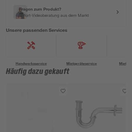
Fragen zum Produkt?
Sofort-Videoberatung aus dem Markt
Unsere passenden Services
Handwerksservice
Mietgeräteservice
Miettra
Häufig dazu gekauft