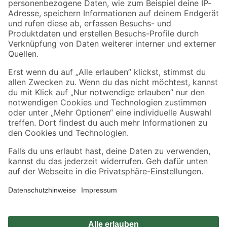
Zahlungsarten
Versandarten
Sicher einkaufen
Jetzt die toom-App herunterladen
Alle Preisangaben in EUR inkl. gesetzl. MwSt.. Die dargestellten Angebote sind unter
Umständen nicht in allen Märkten verfügbar. Die angegebenen Verfügbarkeiten beziehen
sich auf den unter "Mein Markt" ausgewählten toom Baumarkt. Alle Angebote und
Produkte nur solange der Vorrat reicht.
*Paketversand ab 59 € versandkostenfrei, gilt nicht für Artikel mit Speditionsversand, hier
fallen zusätzliche Versandkosten an.
Datenschutz
Privatsphäre
Impressum
AGB