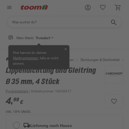
Mein Markt:
Troisdorf
✕
Hier kannst du deinen
, falls er nicht
Markt anpassen
/
Bad & Sanitär
/
Sanitärinstallation
/
Dichtungen & Dichtmittel
/
D
stimmt.
Lippendichtung und Gleitring
Ø 35 mm, 4 Stück
Produktdetails
| Artikelnummer
:
10450417
4
,
99
€
inkl. 19% MwSt.
Lieferung nach Hause