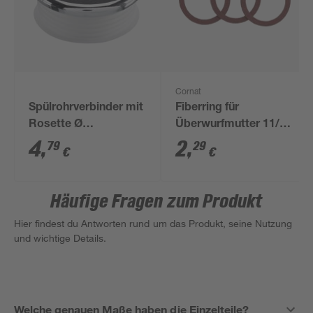
Cornat
Spülrohrverbinder mit
Fiberring für
Rosette Ø
Überwurfmutter 11/2"
28/32/44/55 mm
35 x 45 x 2 mm, 3
4
,
2
,
79
29
€
€
Stück
Häufige Fragen zum Produkt
Hier findest du Antworten rund um das Produkt, seine Nutzung
und wichtige Details.
Welche genauen Maße haben die Einzelteile?