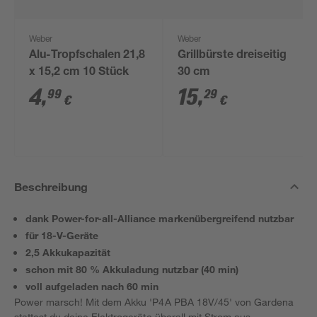
Weber
Weber
Alu-Tropfschalen 21,8
Grillbürste dreiseitig
x 15,2 cm 10 Stück
30 cm
4
,
15
,
99
29
€
€
Beschreibung
dank Power-for-all-Alliance markenübergreifend nutzbar
für 18-V-Geräte
2,5 Akkukapazität
schon mit 80 % Akkuladung nutzbar (40 min)
voll aufgeladen nach 60 min
Power marsch! Mit dem Akku 'P4A PBA 18V/45' von Gardena
stattest du deine Elektrogeräte überall mit Strom aus,