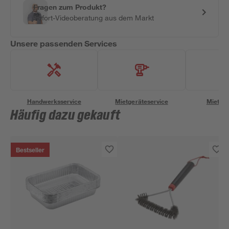
Fragen zum Produkt?
Sofort-Videoberatung aus dem Markt
Unsere passenden Services
Handwerksservice
Mietgeräteservice
Miettra
Häufig dazu gekauft
Bestseller