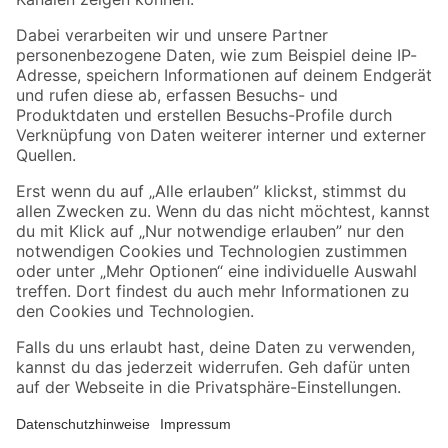
Folge uns
Zahlungsarten
Versandarten
Sicher einkaufen
Jetzt die toom-App herunterladen
Alle Preisangaben in EUR inkl. gesetzl. MwSt.. Die dargestellten Angebote sind unter
Umständen nicht in allen Märkten verfügbar. Die angegebenen Verfügbarkeiten beziehen
sich auf den unter "Mein Markt" ausgewählten toom Baumarkt. Alle Angebote und
Produkte nur solange der Vorrat reicht.
*Paketversand ab 59 € versandkostenfrei, gilt nicht für Artikel mit Speditionsversand, hier