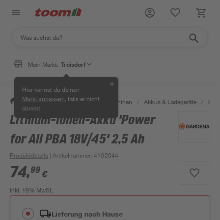
Mein Markt:
Troisdorf
✕
Hier kannst du deinen
, falls er nicht
Markt anpassen
/
Garten & Freizeit
/
Gartenmaschinen
/
Akkus & Ladegeräte
/
bis 
stimmt.
Lithium-Ionen-Akku 'Power
for All PBA 18V/45' 2,5 Ah
Produktdetails
| Artikelnummer
:
4102044
74
,
99
€
inkl. 19% MwSt.
Lieferung nach Hause