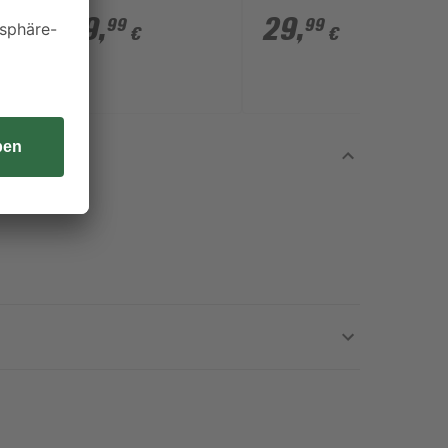
150X' 18 V 5,0 Ah mit
Ladegerät und Akku
129
,
29
,
99
99
€
€
Akku und Ladegerät
18 V 2,5 Ah