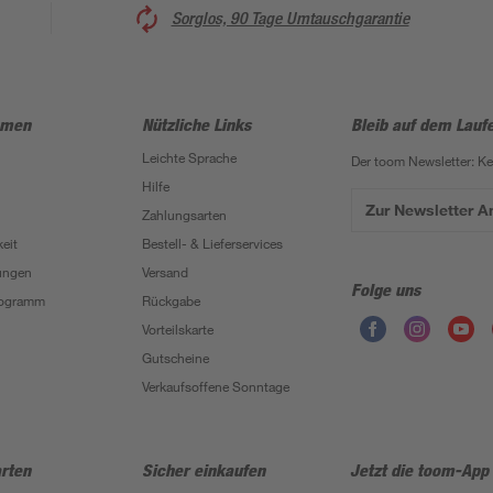
Sorglos, 90 Tage Umtauschgarantie
hmen
Nützliche Links
Bleib auf dem Lauf
Leichte Sprache
Der toom Newsletter: K
Hilfe
Zur Newsletter 
Zahlungsarten
eit
Bestell- & Lieferservices
ungen
Versand
Folge uns
Programm
Rückgabe
Vorteilskarte
Gutscheine
Verkaufsoffene Sonntage
rten
Sicher einkaufen
Jetzt die toom-App