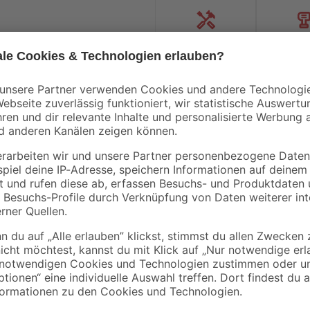
Handwerksservice
Mietgerät
Bestseller
Bestseller
Einhell
Einhell
Akku-Stichsäge 'TE-
Akku 'PXC-Twinpac
JS 18/80 Li-Solo'
CB C1' 18V 4,0 Ah 2