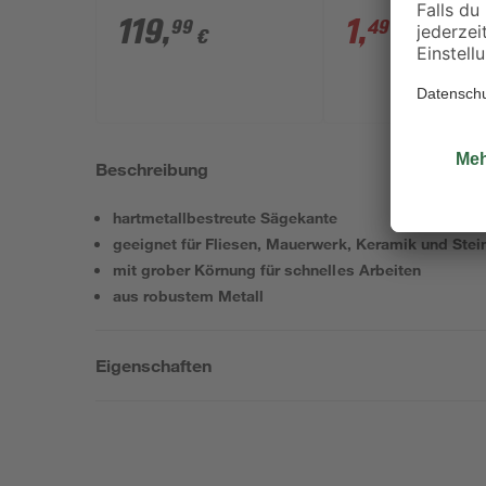
Professional' mit 2
119
,
1
,
99
49
€
€
1,69 €
Akkus, Tasche und
Zubehörset
Beschreibung
hartmetallbestreute Sägekante
geeignet für Fliesen, Mauerwerk, Keramik und Stei
mit grober Körnung für schnelles Arbeiten
aus robustem Metall
Eigenschaften