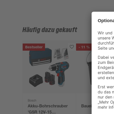
Häufig dazu gekauft
Bestseller
- 11 %
Bosch
Akku-Bohrschrauber
Baueimer 12 l
'GSR 12V-15