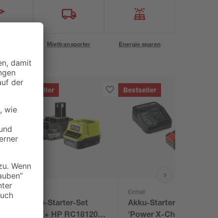
eservice
Miettransporter
Energie sparen
Bestseller
Bestseller
Ryobi
Einhell
k
Akku-Starter-Set
Akku-Starter-Set
'ONE+ HP RC18120-
'Power X-Change'