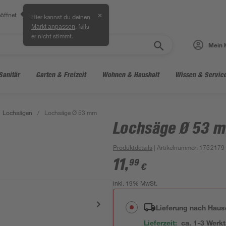
öffnet
✕
Hier kannst du deinen
, falls
Markt anpassen
er nicht stimmt.
Mein 
Sanitär
Garten & Freizeit
Wohnen & Haushalt
Wissen & Servic
Lochsägen
/
Lochsäge Ø 53 mm
Lochsäge Ø 53 
Produktdetails
| Artikelnummer
:
1752179
11
,
99
€
inkl. 19% MwSt.
Lieferung nach Haus
Lieferzeit:
ca. 1-3 Werk