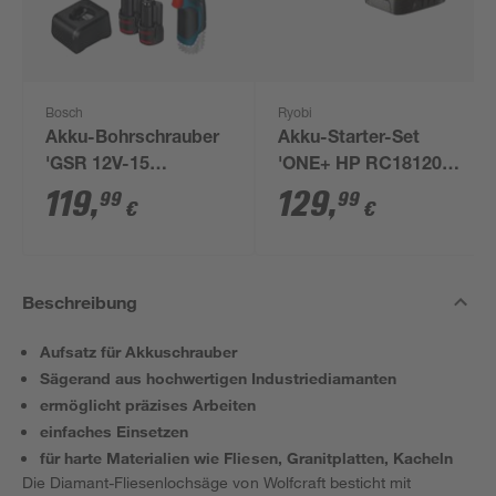
Bosch
Ryobi
Akku-Bohrschrauber
Akku-Starter-Set
'GSR 12V-15
'ONE+ HP RC18120-
Professional' mit 2
150X' 18 V 5,0 Ah mit
119
,
129
,
99
99
€
€
Akkus, Tasche und
Akku und Ladegerät
Zubehörset
Beschreibung
Aufsatz für Akkuschrauber
Sägerand aus hochwertigen Industriediamanten
ermöglicht präzises Arbeiten
einfaches Einsetzen
für harte Materialien wie Fliesen, Granitplatten, Kacheln
Die Diamant-Fliesenlochsäge von Wolfcraft besticht mit