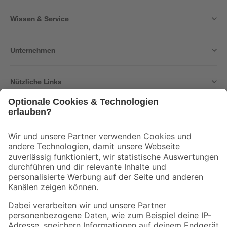
Wissen & Service
Unternehmen
Nützliche Links
Bleib auf dem Laufenden mit unserem Newsletter
Der toom Newsletter: Keine Angebote und Aktionen mehr verpassen!
Zur Newsletter Anmeldung
Folge uns