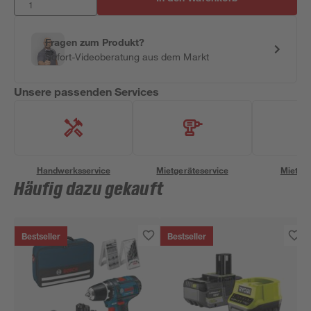
Fragen zum Produkt?
Sofort-Videoberatung aus dem Markt
Unsere passenden Services
Handwerksservice
Mietgeräteservice
Miettra
Häufig dazu gekauft
Bestseller
Bestseller