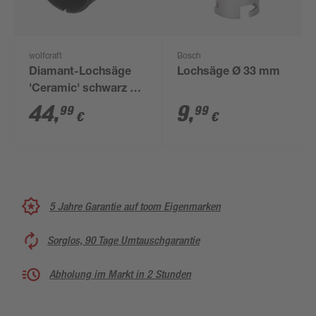
wolfcraft
Bosch
Diamant-Lochsäge
Lochsäge Ø 33 mm
'Ceramic' schwarz Ø
45 mm
44
,
9
,
99
99
€
€
5 Jahre Garantie auf toom Eigenmarken
Sorglos, 90 Tage Umtauschgarantie
Abholung im Markt in 2 Stunden