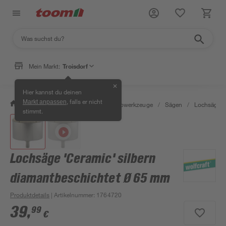
Mein Markt:
Troisdorf
✕
Hier kannst du deinen
, falls er nicht
Markt anpassen
/
Werkstatt & Maschinen
/
Elektrowerkzeuge
/
Sägen
/
Lochsägen
stimmt.
Lochsäge 'Ceramic' silbern
diamantbeschichtet Ø 65 mm
Produktdetails
| Artikelnummer
:
1764720
39
,
99
€