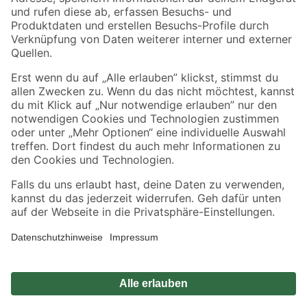
Zahlungsarten
Versandarten
Sicher einkaufen
Jetzt die toom-App herunterladen
Alle Preisangaben in EUR inkl. gesetzl. MwSt.. Die dargestellten Angebote sind unter
Umständen nicht in allen Märkten verfügbar. Die angegebenen Verfügbarkeiten beziehen
sich auf den unter "Mein Markt" ausgewählten toom Baumarkt. Alle Angebote und
Produkte nur solange der Vorrat reicht.
*Paketversand ab 59 € versandkostenfrei, gilt nicht für Artikel mit Speditionsversand, hier
fallen zusätzliche Versandkosten an.
Datenschutz
Privatsphäre
Impressum
AGB
Nutzungsbedingungen
Widerrufsrecht
Vertrag widerrufen