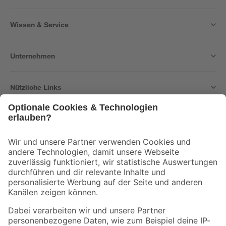
Wissen & Service
Unternehmen
Nützliche Links
Bleib auf dem Laufenden mit unserem Newsletter
Der toom Newsletter: Keine Angebote und Aktionen mehr verpassen!
Zur Newsletter Anmeldung
Folge uns