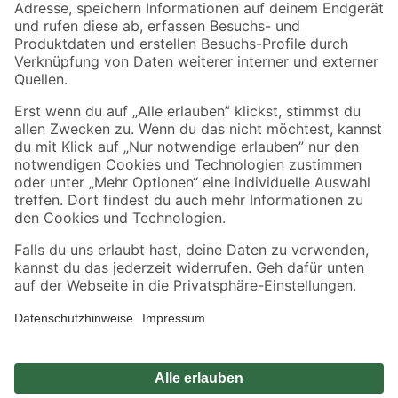
Zahlungsarten
Versandarten
Sicher einkaufen
Jetzt die toom-App herunterladen
Alle Preisangaben in EUR inkl. gesetzl. MwSt.. Die dargestellten Angebote sind unter
Umständen nicht in allen Märkten verfügbar. Die angegebenen Verfügbarkeiten beziehen
sich auf den unter "Mein Markt" ausgewählten toom Baumarkt. Alle Angebote und
Produkte nur solange der Vorrat reicht.
*Paketversand ab 59 € versandkostenfrei, gilt nicht für Artikel mit Speditionsversand, hier
fallen zusätzliche Versandkosten an.
Datenschutz
Privatsphäre
Impressum
AGB
Nutzungsbedingungen
Widerrufsrecht
Vertrag widerrufen