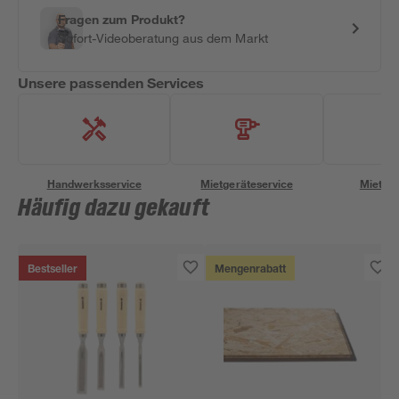
Fragen zum Produkt?
Sofort-Videoberatung aus dem Markt
Unsere passenden Services
Handwerksservice
Mietgeräteservice
Miettra
Häufig dazu gekauft
Bestseller
Mengenrabatt