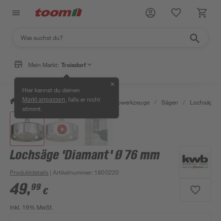
Mein Markt:
Troisdorf
✕
Hier kannst du deinen
, falls er nicht
Markt anpassen
/
Werkstatt & Maschinen
/
Elektrowerkzeuge
/
Sägen
/
Lochsägen
stimmt.
Lochsäge 'Diamant' Ø 76 mm
Produktdetails
| Artikelnummer
:
1800220
49
,
99
€
inkl. 19% MwSt.