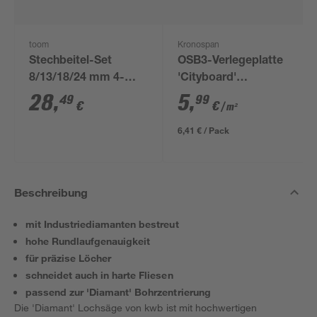
toom
Kronospan
Stechbeitel-Set
OSB3-Verlegeplatte
8/13/18/24 mm 4-
'Cityboard'
teilig
ungeschliffen 1690 x
28
,
5
,
49
99
€
€
/ m²
634 x 12 mm
6,41 € / Pack
Beschreibung
mit Industriediamanten bestreut
hohe Rundlaufgenauigkeit
für präzise Löcher
schneidet auch in harte Fliesen
passend zur 'Diamant' Bohrzentrierung
Die 'Diamant' Lochsäge von kwb ist mit hochwertigen