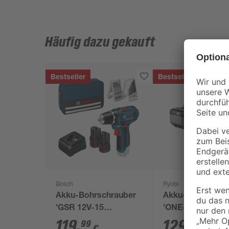
Häufig dazu gekauft
Bestseller
Bestseller
Bosch
Ryobi
Akku-Bohrschrauber
Akku-Starter-Set
'GSR 12V-15
'ONE+ HP RC181
Professional' mit 2
150X' 18 V 5,0 Ah
119
,
129
,
99
99
€
€