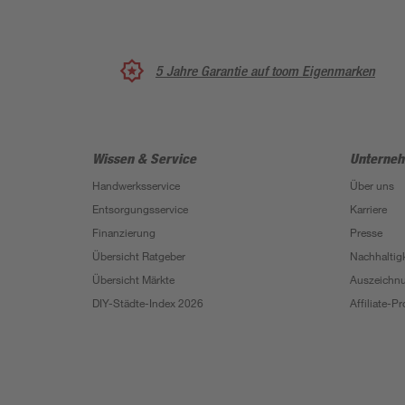
5 Jahre Garantie auf toom Eigenmarken
Wissen & Service
Unterne
Handwerksservice
Über uns
Entsorgungsservice
Karriere
Finanzierung
Presse
Übersicht Ratgeber
Nachhaltigk
Übersicht Märkte
Auszeichn
DIY-Städte-Index 2026
Affiliate-