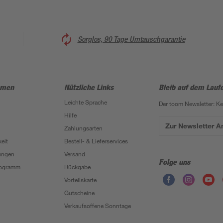
Sorglos, 90 Tage Umtauschgarantie
hmen
Nützliche Links
Bleib auf dem Lauf
Leichte Sprache
Der toom Newsletter: K
Hilfe
Zur Newsletter 
Zahlungsarten
eit
Bestell- & Lieferservices
ungen
Versand
Folge uns
Programm
Rückgabe
Vorteilskarte
Gutscheine
Verkaufsoffene Sonntage