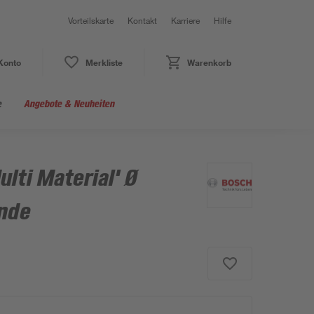
Vorteilskarte
Kontakt
Karriere
Hilfe
Konto
Merkliste
Warenkorb
e
Angebote & Neuheiten
lti Material' Ø
nde