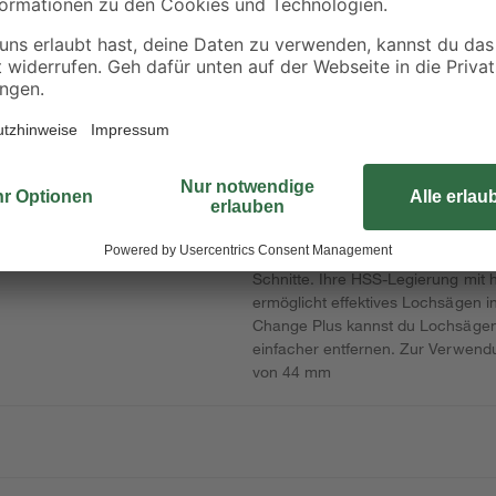
rät
18 V 2,5 Ah
Ladegerät
Bis zu 2x längere Lebensdauer al
 HSS M3 Lochsäge dank 8 % Kobalt
Für Elektriker und Sanitärinstalla
ner Schnitttiefe von 44 mm
unschätzbarem Wert für die Instal
ger Bau- und Innenmaterialien
Idealfall hast du nur eine Art von
 Lange Lebensdauer
der Innenausbau mit sich bringt. D
Material Lochsäge verfügt über ei
Schnitte. Ihre HSS-Legierung mit h
ermöglicht effektives Lochsägen 
Change Plus kannst du Lochsägen
einfacher entfernen. Zur Verwend
von 44 mm