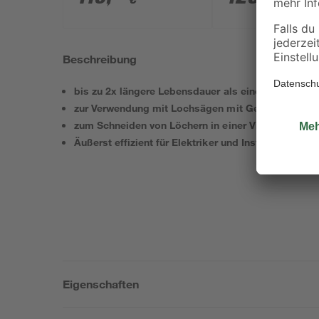
Akkus, Tasche und
Akku und Ladege
Zubehörset
Beschreibung
bis zu 2x längere Lebensdauer als eine Standard
zur Verwendung mit Lochsägen mit Gewinde und ei
zum Schneiden von Löchern in einer Vielzahl gängi
Äußerst effizient für Elektriker und Installateure:
Eigenschaften