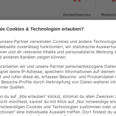
Handwerksservice
Mietgerät
Bestseller
Bestseller
Einhell
Einhell
Akku-Starter-Set
Akku-Stichsäge 'TE-
20-
'Power X-Change'
JS 18/80 Li-Solo'
 mit
Ladegerät und Akku
ohne Akku und
29
,
59
,
99
99
€
€