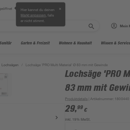
geöffnet
✕
Hier kannst du deinen
, falls
Markt anpassen
er nicht stimmt.
Mein 
Sanitär
Garten & Freizeit
Wohnen & Haushalt
Wissen & Servic
Lochsägen
/
Lochsäge 'PRO Multi Material' Ø 83 mm mit Gewinde
Lochsäge 'PRO Mu
83 mm mit Gewi
Produktdetails
| Artikelnummer
:
1800440
29
,
99
€
inkl. 19% MwSt.