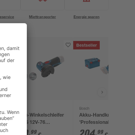
eservice
Miettransporter
Energie sparen
Bestseller
Bosch
Bosch
Akku-Winkelschleifer
Akku-Handkreissäge
'GWS 12V-76
'Professional GKS
Professional' 12 V
18V-57 G' ohne Akku
119
,
204
,
99
99
€
€