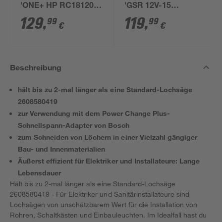
'ONE+ HP RC18120-
'GSR 12V-15
150X' 18 V 5,0 Ah mit
Professional' mit 2
129
,
119
,
99
99
€
€
Akku und Ladegerät
Akkus, Tasche und
Zubehörset
Beschreibung
hält bis zu 2-mal länger als eine Standard-Lochsäge
2608580419
zur Verwendung mit dem Power Change Plus-
Schnellspann-Adapter von Bosch
zum Schneiden von Löchern in einer Vielzahl gängiger
Bau- und Innenmaterialien
Äußerst effizient für Elektriker und Installateure: Lange
Lebensdauer
Hält bis zu 2-mal länger als eine Standard-Lochsäge
2608580419 - Für Elektriker und Sanitärinstallateure sind
Lochsägen von unschätzbarem Wert für die Installation von
Rohren, Schaltkästen und Einbauleuchten. Im Idealfall hast du