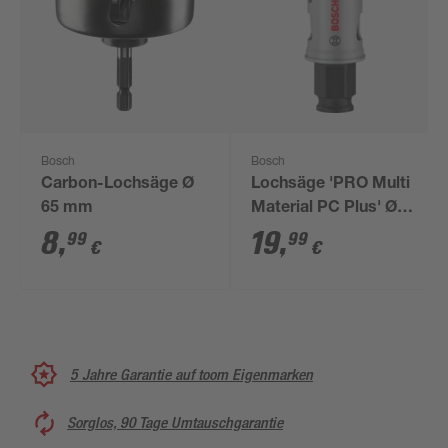
Bosch
Bosch
Carbon-Lochsäge Ø
Lochsäge 'PRO Multi
65 mm
Material PC Plus' Ø
25 mm
8
,
19
,
99
99
€
€
5 Jahre Garantie auf toom Eigenmarken
Sorglos, 90 Tage Umtauschgarantie