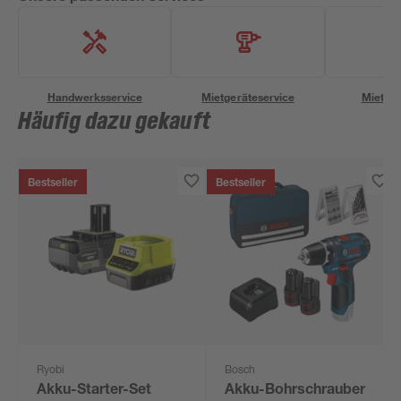
Handwerksservice
Mietgeräteservice
Miettra
Häufig dazu gekauft
Bestseller
Bestseller
Ryobi
Bosch
Akku-Starter-Set
Akku-Bohrschrauber