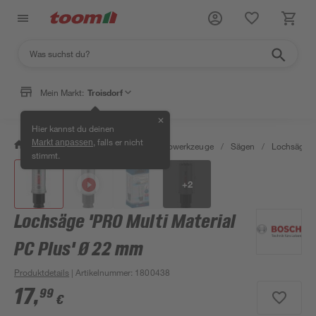
Mein Markt:
Troisdorf
✕
Hier kannst du deinen
, falls er nicht
Markt anpassen
/
Werkstatt & Maschinen
/
Elektrowerkzeuge
/
Sägen
/
Lochsägen
stimmt.
+
2
Lochsäge 'PRO Multi Material
PC Plus' Ø 22 mm
Produktdetails
| Artikelnummer
:
1800438
17
,
99
€