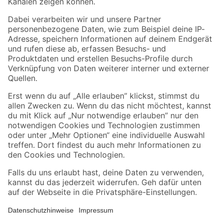
Folge uns
Zahlungsarten
Versandarten
Sicher einkaufen
Jetzt die toom-App herunterladen
Alle Preisangaben in EUR inkl. gesetzl. MwSt.. Die dargestellten Angebote sind unter
Umständen nicht in allen Märkten verfügbar. Die angegebenen Verfügbarkeiten beziehen
sich auf den unter "Mein Markt" ausgewählten toom Baumarkt. Alle Angebote und
Produkte nur solange der Vorrat reicht.
*Paketversand ab 59 € versandkostenfrei, gilt nicht für Artikel mit Speditionsversand, hier