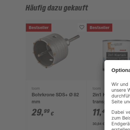
Häufig dazu gekauft
Bestseller
Bestseller
toom
toom
Bohrkrone SDS+ Ø 82
2in1 Klarlack
mm
transparent
seidenmatt 375 
29
,
11
,
99
49
€
€
30,64 € / Liter