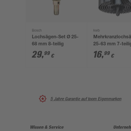
Bosch
kwb
Lochsägen-Set Ø 25-
Mehrkranzlochs
68 mm 8-teilig
25-63 mm 7-teili
29
,
16
,
99
99
€
€
5 Jahre Garantie auf toom Eigenmarken
Wissen & Service
Unterne