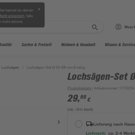
✕
ier kannst du deinen
, falls
Markt anpassen
r nicht stimmt.
Mein 
Sanitär
Garten & Freizeit
Wohnen & Haushalt
Wissen & Servic
Lochsägen
/
Lochsägen-Set Ø 25-68 mm 8-teilig
Lochsägen-Set Ø
Produktdetails
| Artikelnummer
:
1770224
29
,
99
€
inkl. 19% MwSt.
Lieferung nach Haus
Lieferzeit:
ca. 3-4 Werk