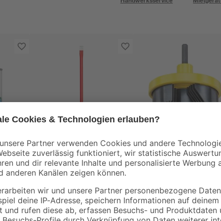
Handwerksservice
Mietgerät
toom
kwb
Elektrikermeißel 25 x
Mehrkranzlochsäge 
1,2 x 1 cm
25-63 mm 7-teilig
ml
7
,
16
,
29
99
€
€