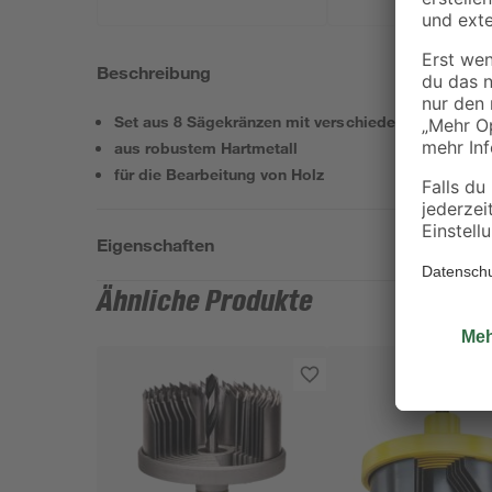
Beschreibung
Set aus 8 Sägekränzen mit verschiedenen Durchm
aus robustem Hartmetall
für die Bearbeitung von Holz
Eigenschaften
Ähnliche Produkte