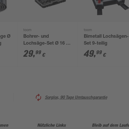
toom
toom
äge Ø
Bohrer- und
Bimetall Lochsägen-
g
Lochsäge-Set Ø 16 -
Set 9-teilig
32 mm 5-teilig
29
,
49
,
99
99
€
€
Sorglos, 90 Tage Umtauschgarantie
hmen
Nützliche Links
Bleib auf dem Lauf