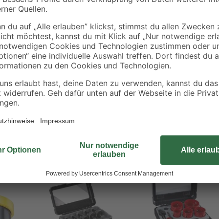
Warte nicht länger - hol dir deine 
essern
Bestseller