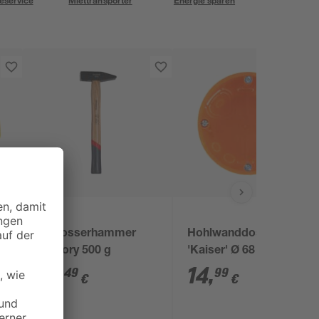
eservice
Miettransporter
Energie sparen
toom
Ø
Schlosserhammer
Hohlwanddose
Hickory 500 g
'Kaiser' Ø 68 x 49 mm
10 Stück
16
,
14
,
49
99
€
€