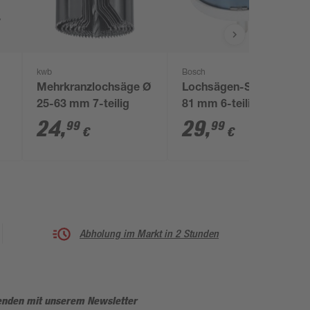
kwb
Bosch
Mehrkranzlochsäge Ø
Lochsägen-Set Ø 46-
25-63 mm 7-teilig
81 mm 6-teilig
24
,
29
,
99
99
€
€
Abholung im Markt in 2 Stunden
enden mit unserem Newsletter