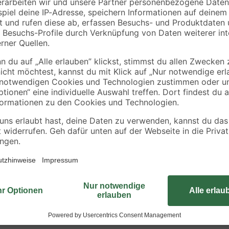
€
€
Akku und Ladegerät
18 V 2,5 Ah
Das sechsteilige Lochsägeset aus 
essern
gehärteten Zähnen. Alle Sägekrä
lz
auf. Somit sind sie ideal geeignet
furniertes Holz sowie beschichte
Rohrdurchführungen für Lüftungsr
In der Verpackung befinden sich
mm, 60 mm, 67 mm, 74 mm und 