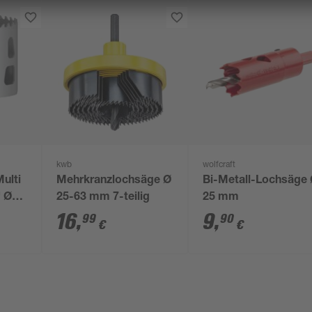
kwb
wolfcraft
ulti
Mehrkranzlochsäge Ø
Bi-Metall-Lochsäge
' Ø
25-63 mm 7-teilig
25 mm
16
,
9
,
99
90
€
€