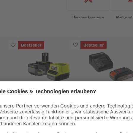
Handwerksservice
Mietgerät
Bestseller
Bestseller
Ryobi
Einhell
Akku-Starter-Set
Akku-Starter-Set
'ONE+ HP RC18120-
'Power X-Change'
150X' 18 V 5,0 Ah mit
Ladegerät und Akku
129
,
29
,
99
99