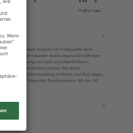
€
€
11,49 € / Liter
dem Hause Bosch besticht mit Profiqualität dank
nze weisen einen robusten Aludruckguss-Grundkörper
 für die Bearbeitung von Hart- und Weichhölzern,
te Spanplatten. Außerdem können Sie damit
ohre und Ventilationssysteme in Küche und Bad sägen.
 Sägekränze mit folgenden Durchmessern: 46 mm, 53
81 mm.