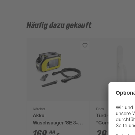
Häufig dazu gekauft
Kärcher
Roro
Akku-
Türdrücker weiß
Waschsauger 'SE 3-
"Compact"
18 Compact' ohne
169
,
29
,
99
99