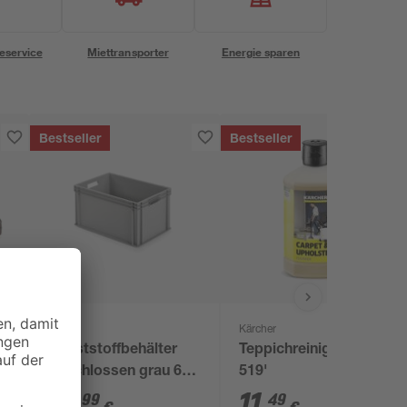
eservice
Miettransporter
Energie sparen
Bestseller
Bestseller
Alutec
Kärcher
Kunststoffbehälter
Teppichreiniger 'RM
geschlossen grau 60
519'
x 40 x 32 cm
15
,
11
,
99
49