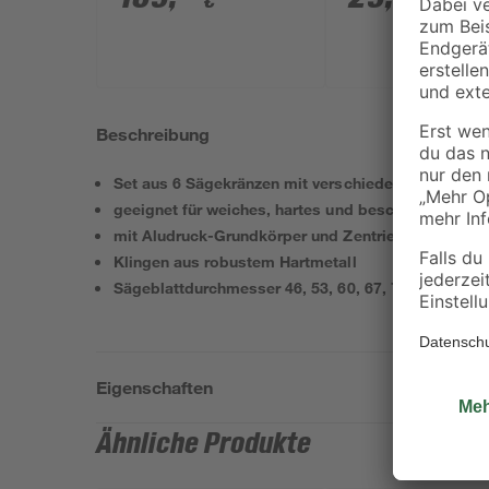
€
€
Akku und Ladegerät
Beschreibung
Set aus 6 Sägekränzen mit verschiedenen Durchm
geeignet für weiches, hartes und beschichtetes Ho
mit Aludruck-Grundkörper und Zentrierbohrer
Klingen aus robustem Hartmetall
Sägeblattdurchmesser 46, 53, 60, 67, 74, 81 mm
Eigenschaften
Ähnliche Produkte