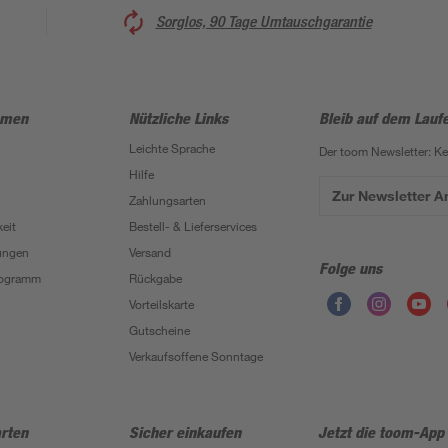
Sorglos, 90 Tage Umtauschgarantie
hmen
Nützliche Links
Bleib auf dem Lauf
Leichte Sprache
Der toom Newsletter: K
Hilfe
Zur Newsletter 
Zahlungsarten
eit
Bestell- & Lieferservices
ungen
Versand
Folge uns
Programm
Rückgabe
Vorteilskarte
Gutscheine
Verkaufsoffene Sonntage
rten
Sicher einkaufen
Jetzt die toom-App