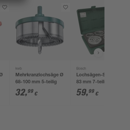
kwb
Bosch
 Ø
Mehrkranzlochsäge Ø
Lochsägen-Set Ø 33-
68-100 mm 5-teilig
83 mm 7-teilig
32
,
59
,
99
99
€
€