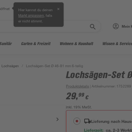
öffnet
✕
Hier kannst du deinen
, falls
Markt anpassen
er nicht stimmt.
Mein 
Sanitär
Garten & Freizeit
Wohnen & Haushalt
Wissen & Servic
Lochsägen
/
Lochsägen-Set Ø 46-81 mm 6-teilig
Lochsägen-Set Ø
Produktdetails
| Artikelnummer
:
1752289
29
,
99
€
inkl. 19% MwSt.
Lieferung nach Haus
Lieferzeit:
ca. 2-3 Werk