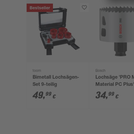
Bestseller
toom
Bosch
Bimetall Lochsägen-
Lochsäge 'PRO M
Set 9-teilig
Material PC Plus
65 mm
49
,
34
,
99
99
€
€