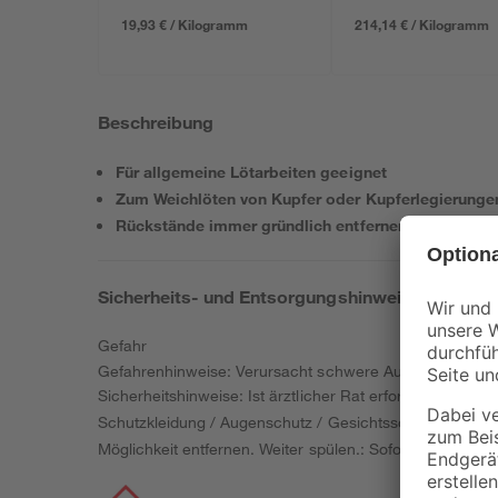
19,93 € / Kilogramm
214,14 € / Kilogramm
Beschreibung
Für allgemeine Lötarbeiten geeignet
Zum Weichlöten von Kupfer oder Kupferlegierunge
Rückstände immer gründlich entfernen
Sicherheits- und Entsorgungshinweise
Gefahr
Gefahrenhinweise: Verursacht schwere Augenschäden. 
Sicherheitshinweise: Ist ärztlicher Rat erforderlich, V
Schutzkleidung / Augenschutz / Gesichtsschutz tragen. 
Möglichkeit entfernen. Weiter spülen.: Sofort GIFTI