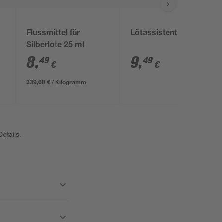
Flussmittel für
Lötassistent LA 240
0
Silberlote 25 ml
8
,
9
,
49
49
€
€
339,60 € / Kilogramm
etails.