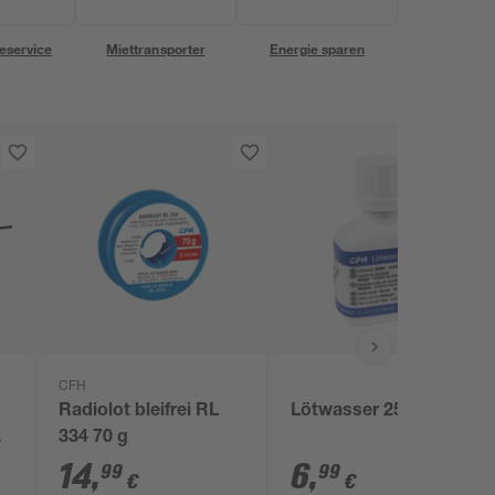
eservice
Miettransporter
Energie sparen
CFH
Radiolot bleifrei RL
Lötwasser 25 ml
,
334 70 g
14
,
6
,
99
99
€
€