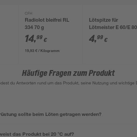
CFH
Radiolot bleifrei RL
Lötspitze für
334 70 g
Lötmeister E 60/E 8
14
,
4
,
99
99
€
€
19,93 € / Kilogramm
Häufige Fragen zum Produkt
indest du Antworten rund um das Produkt, seine Nutzung und wichtige D
üstung sollte beim Löten getragen werden?
eist das Produkt bei 20 °C auf?