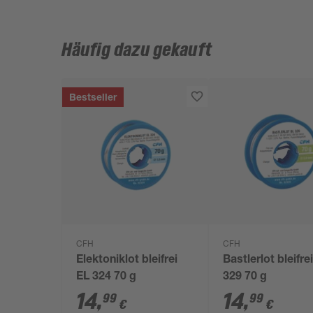
Häufig dazu gekauft
Bestseller
CFH
CFH
Elektoniklot bleifrei
Bastlerlot bleifre
EL 324 70 g
329 70 g
14
,
14
,
99
99
€
€