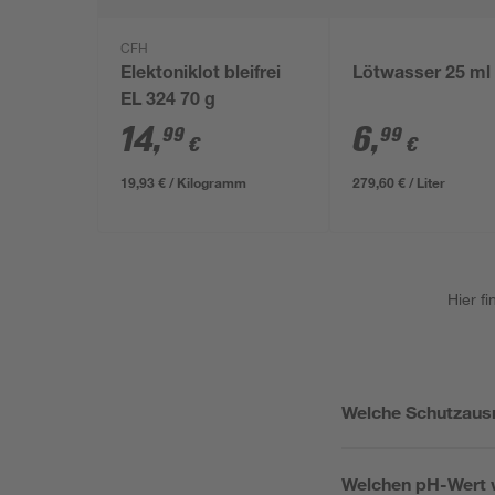
CFH
Elektoniklot bleifrei
Lötwasser 25 ml
EL 324 70 g
14
,
6
,
99
99
€
€
19,93 € / Kilogramm
279,60 € / Liter
Hier f
Welche Schutzausr
Welchen pH-Wert w