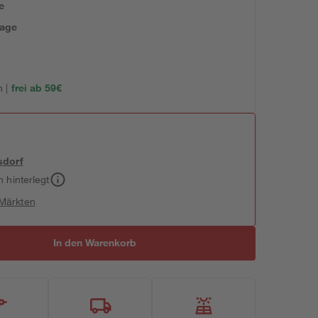
e
tage
 |
frei ab 59€
sdorf
h hinterlegt
 Märkten
In den Warenkorb