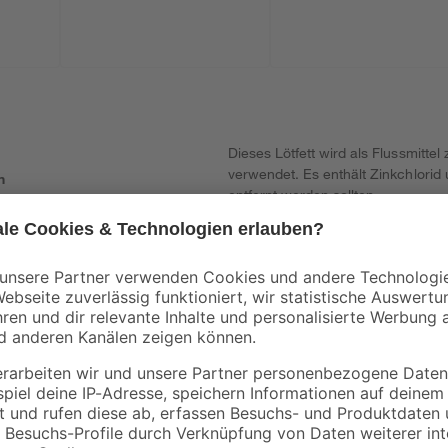
Dieses Lötfett wird als Flussmitt
verwendet. Es enthält Zinkchlorid
n
entfernt werden sollten.
Verursacht Hautreizungen.
erpackung oder Kennzeichnungsetikett bereithalten. Darf nicht in die 
Bei Kontakt mit den Augen: Einige Minuten lang behutsam mit Wasser 
NFORMATIONSZENTRUM/Arzt anrufen