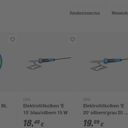
Handwerksservice
Mietgerät
CFH
CFH
i BL
Elektrolötkolben 'E
Elektrolötkolben 'E
15' blau/silbern 15 W
20' silbern/grau 20 W
350 °C
18
,
19
,
49
99
€
€