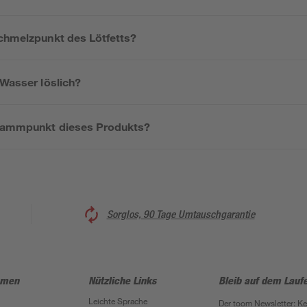
Schmelzpunkt des Lötfetts?
 Wasser löslich?
Flammpunkt dieses Produkts?
Sorglos, 90 Tage Umtauschgarantie
hmen
Nützliche Links
Bleib auf dem Lauf
Leichte Sprache
Der toom Newsletter: K