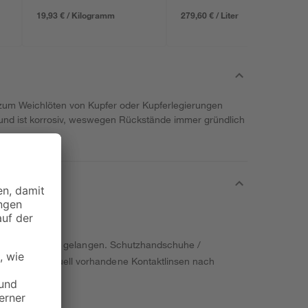
19,93 € / Kilogramm
279,60 € / Liter
el zum Weichlöten von Kupfer oder Kupferlegierungen
 und ist korrosiv, weswegen Rückstände immer gründlich
Hände von Kindern gelangen. Schutzhandschuhe /
spülen. Eventuell vorhandene Kontaktlinsen nach