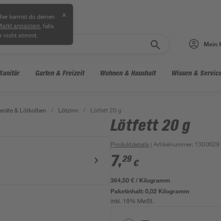
✕
ier kannst du deinen
, falls
Markt anpassen
r nicht stimmt.
Mein 
Sanitär
Garten & Freizeit
Wohnen & Haushalt
Wissen & Servic
räte & Lötkolben
/
Lötzinn
/
Lötfett 20 g
Lötfett 20 g
Produktdetails
| Artikelnummer
:
1300629
7
,
29
€
364,50 € / Kilogramm
Paketinhalt:
0,02 Kilogramm
inkl. 19% MwSt.