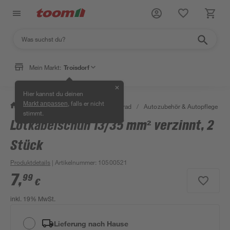
Mein Markt:
Troisdorf
✕
Hier kannst du deinen
, falls er nicht
Markt anpassen
/
Garten & Freizeit
/
Auto & Fahrrad
/
Autozubehör & Autopflege
/
stimmt.
Lötkabelschuh 13/35 mm² verzinnt, 2
Stück
Produktdetails
| Artikelnummer
:
10500521
7
,
99
€
inkl. 19% MwSt.
Lieferung nach Hause