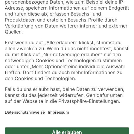
Zahlungsarten
Versandarten
Sicher einkaufen
Jetzt die toom-App herunterladen
Alle Preisangaben in EUR inkl. gesetzl. MwSt.. Die dargestellten Angebote sind unter
Umständen nicht in allen Märkten verfügbar. Die angegebenen Verfügbarkeiten beziehen
sich auf den unter "Mein Markt" ausgewählten toom Baumarkt. Alle Angebote und
Produkte nur solange der Vorrat reicht.
*Paketversand ab 59 € versandkostenfrei, gilt nicht für Artikel mit Speditionsversand, hier
fallen zusätzliche Versandkosten an.
Datenschutz
Privatsphäre
Impressum
AGB