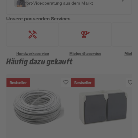
Sofort-Videoberatung aus dem Markt
Unsere passenden Services
Handwerksservice
Mietgeräteservice
Miettra
Häufig dazu gekauft
Bestseller
Bestseller