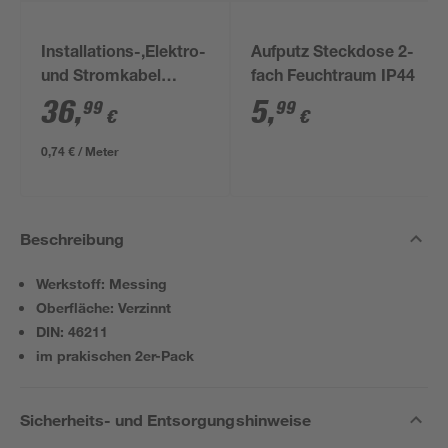
Installations-,Elektro-
Aufputz Steckdose 2-
und Stromkabel
fach Feuchtraum IP44
NYM-J 3x1,5mm² 50
36
,
5
,
99
99
€
€
m
0,74 € / Meter
Beschreibung
Werkstoff: Messing
Oberfläche: Verzinnt
DIN: 46211
im prakischen 2er-Pack
Sicherheits- und Entsorgungshinweise