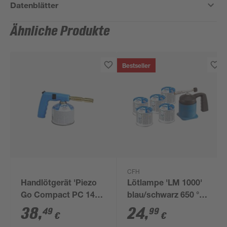
Datenblätter
Ähnliche Produkte
Bestseller
CFH
Handlötgerät 'Piezo
Lötlampe 'LM 1000'
Go Compact PC 140'
blau/schwarz 650 °C,
blau/gold 730 °C
inkl. 5 Kartuschen
38
,
24
,
49
99
€
€