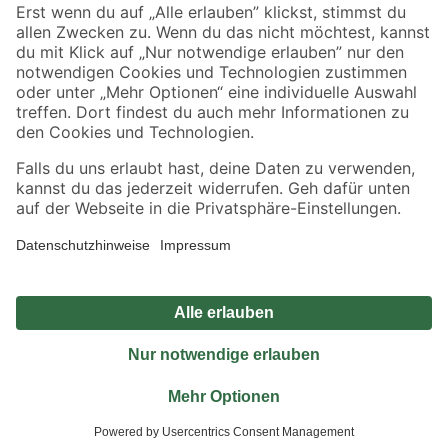
Sicher einkaufen
Jetzt die toom-App herunterladen
Alle Preisangaben in EUR inkl. gesetzl. MwSt.. Die dargestellten Angebote sind unter
Umständen nicht in allen Märkten verfügbar. Die angegebenen Verfügbarkeiten beziehen
sich auf den unter "Mein Markt" ausgewählten toom Baumarkt. Alle Angebote und
Produkte nur solange der Vorrat reicht.
*Paketversand ab 59 € versandkostenfrei, gilt nicht für Artikel mit Speditionsversand, hier
fallen zusätzliche Versandkosten an.
Datenschutz
Privatsphäre
Impressum
AGB
Nutzungsbedingungen
Widerrufsrecht
Vertrag widerrufen
Barrierefreiheit
© 2026 toom Baumarkt GmbH