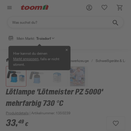
Mein Markt:
Troisdorf
✕
Hier kannst du deinen
, falls er nicht
Markt anpassen
/
Werkstatt & Maschinen
/
Elektrowerkzeuge
/
Schweißgeräte & Lötk
stimmt.
Lötlampe 'Lötmeister PZ 5000'
mehrfarbig 730 °C
Produktdetails
| Artikelnummer
:
1350239
33
,
49
€