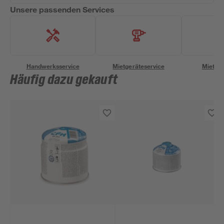
Unsere passenden Services
Handwerksservice
Mietgeräteservice
Miettra
Häufig dazu gekauft