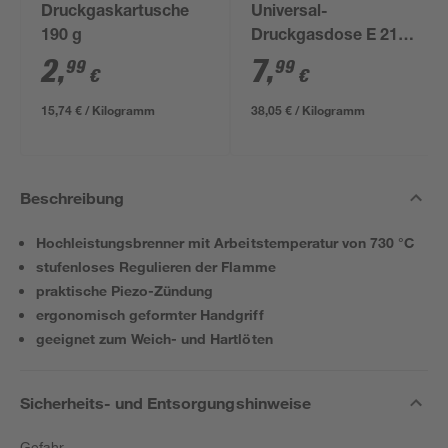
Druckgaskartusche
Universal-
190 g
Druckgasdose E 210
G
2
,
7
,
99
99
€
€
15,74 € / Kilogramm
38,05 € / Kilogramm
Beschreibung
Hochleistungsbrenner mit Arbeitstemperatur von 730 °C
stufenloses Regulieren der Flamme
praktische Piezo-Zündung
ergonomisch geformter Handgriff
geeignet zum Weich- und Hartlöten
Sicherheits- und Entsorgungshinweise
Gefahr