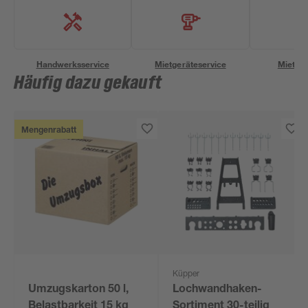
Handwerksservice
Mietgeräteservice
Miettra
Häufig dazu gekauft
Mengenrabatt
Küpper
Umzugskarton 50 l,
Lochwandhaken-
Belastbarkeit 15 kg
Sortiment 30-teilig