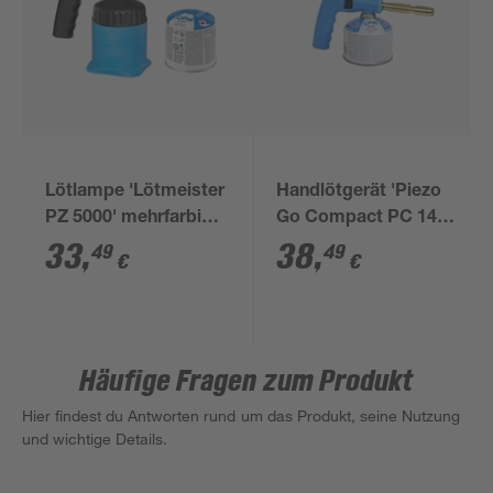
Lötlampe 'Lötmeister
Handlötgerät 'Piezo
PZ 5000' mehrfarbig
Go Compact PC 140'
730 °C
blau/gold 730 °C
33
,
38
,
49
49
€
€
Häufige Fragen zum Produkt
Hier findest du Antworten rund um das Produkt, seine Nutzung
und wichtige Details.