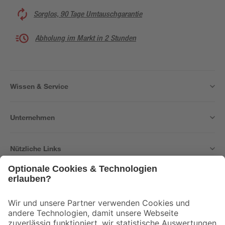
Sorglos, 90 Tage Umtauschgarantie
Abholung im Markt in 2 Stunden
Wissen & Service
Unternehmen
Nützliche Links
Bleib auf dem Laufenden mit unserem Newsletter
Der toom Newsletter: Keine Angebote und Aktionen mehr verpassen!
Zur Newsletter Anmeldung