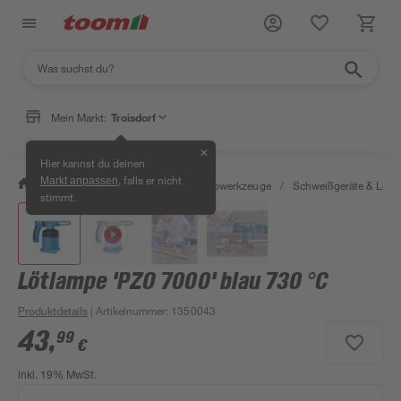
Mein Markt:
Troisdorf
✕
Hier kannst du deinen
, falls er nicht
Markt anpassen
/
Werkstatt & Maschinen
/
Elektrowerkzeuge
/
Schweißgeräte & Lötk
stimmt.
Lötlampe 'PZO 7000' blau 730 °C
Produktdetails
| Artikelnummer
:
1350043
43
,
99
€
inkl. 19% MwSt.