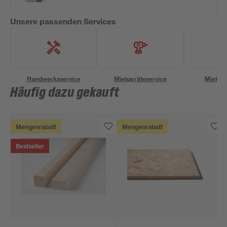
Unsere passenden Services
Handwerksservice
Mietgeräteservice
Miettra
Häufig dazu gekauft
Mengenrabatt
Mengenrabatt
Bestseller