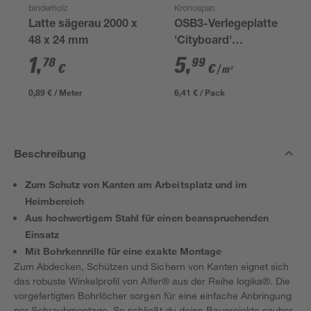
binderholz
Kronospan
Latte sägerau 2000 x
OSB3-Verlegeplatte
48 x 24 mm
'Cityboard'
ungeschliffen 1690 x
1
,
5
,
78
99
€
€
/ m²
634 x 12 mm
0,89 € / Meter
6,41 € / Pack
Beschreibung
Zum Schutz von Kanten am Arbeitsplatz und im
Heimbereich
Aus hochwertigem Stahl für einen beanspruchenden
Einsatz
Mit Bohrkennrille für eine exakte Montage
Zum Abdecken, Schützen und Sichern von Kanten eignet sich
das robuste Winkelprofil von Alfer® aus der Reihe logika®. Die
vorgefertigten Bohrlöcher sorgen für eine einfache Anbringung
per Schraubmontage. So schließt du deine Bauprojekte sauber