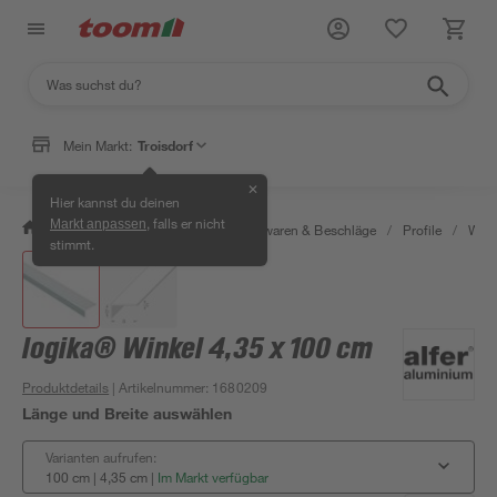
Mein Markt:
Troisdorf
✕
Hier kannst du deinen
, falls er nicht
Markt anpassen
/
Werkstatt & Maschinen
/
Eisenwaren & Beschläge
/
Profile
/
Wink
stimmt.
logika® Winkel 4,35 x 100 cm
Produktdetails
| Artikelnummer
:
1680209
Länge und Breite auswählen
Varianten aufrufen:
100 cm | 4,35 cm
|
Im Markt verfügbar