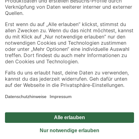
Sicher einkaufen
Jetzt die toom-App herunterladen
Alle Preisangaben in EUR inkl. gesetzl. MwSt.. Die dargestellten Angebote sind unter
Umständen nicht in allen Märkten verfügbar. Die angegebenen Verfügbarkeiten beziehen
sich auf den unter "Mein Markt" ausgewählten toom Baumarkt. Alle Angebote und
Produkte nur solange der Vorrat reicht.
*Paketversand ab 59 € versandkostenfrei, gilt nicht für Artikel mit Speditionsversand, hier
fallen zusätzliche Versandkosten an.
Datenschutz
Privatsphäre
Impressum
AGB
Nutzungsbedingungen
Widerrufsrecht
Vertrag widerrufen
Barrierefreiheit