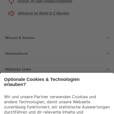
Sorglos, 90 Tage Umtauschgarantie
Abholung im Markt in 2 Stunden
Wissen & Service
Unternehmen
Nützliche Links
Bleib auf dem Laufenden mit unserem Newsletter
Der toom Newsletter: Keine Angebote und Aktionen mehr verpassen!
Zur Newsletter Anmeldung