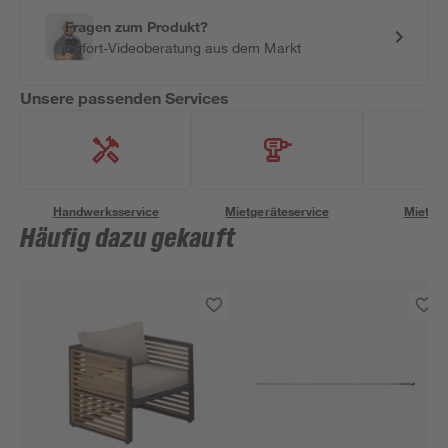
Fragen zum Produkt?
Sofort-Videoberatung aus dem Markt
Unsere passenden Services
Handwerksservice
Mietgeräteservice
Miettra
Häufig dazu gekauft