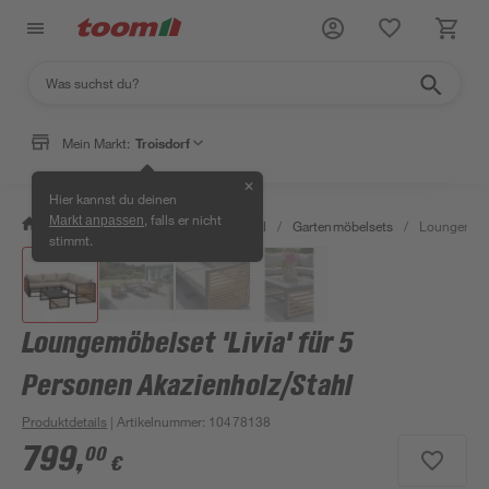
Mein Markt:
Troisdorf
✕
Hier kannst du deinen
, falls er nicht
Markt anpassen
/
Garten & Freizeit
/
Gartenmöbel
/
Gartenmöbelsets
/
Loungemöbel
stimmt.
Loungemöbelset 'Livia' für 5
Personen Akazienholz/Stahl
Produktdetails
| Artikelnummer
:
10478138
799
,
00
€