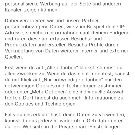
Folge uns
Zahlungsarten
Versandarten
Sicher einkaufen
Jetzt die toom-App herunterladen
Alle Preisangaben in EUR inkl. gesetzl. MwSt.. Die dargestellten Angebote sind unter
Umständen nicht in allen Märkten verfügbar. Die angegebenen Verfügbarkeiten beziehen
sich auf den unter "Mein Markt" ausgewählten toom Baumarkt. Alle Angebote und