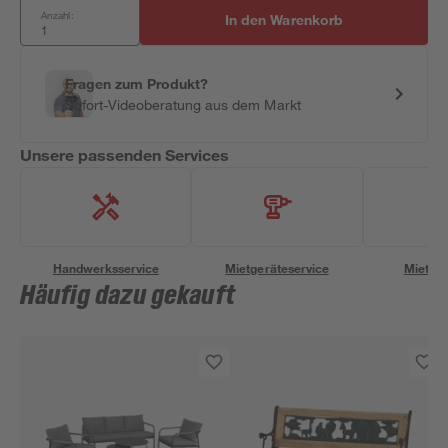
Anzahl:
In den Warenkorb
Fragen zum Produkt?
Sofort-Videoberatung aus dem Markt
Unsere passenden Services
Handwerksservice
Mietgeräteservice
Miettra
Häufig dazu gekauft