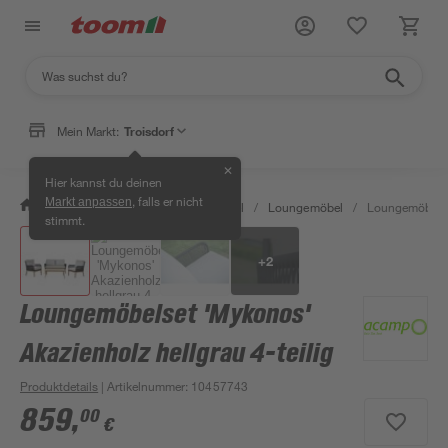
Mein Markt:
Troisdorf
✕
Hier kannst du deinen
, falls er nicht
Markt anpassen
/
Garten & Freizeit
/
Gartenmöbel
/
Loungemöbel
/
Loungemöbelset
stimmt.
+
2
Loungemöbelset 'Mykonos'
Akazienholz hellgrau 4-teilig
Produktdetails
| Artikelnummer
:
10457743
859
,
00
€