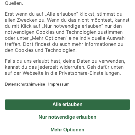
Sicher einkaufen
Jetzt die toom-App herunterladen
Alle Preisangaben in EUR inkl. gesetzl. MwSt.. Die dargestellten Angebote sind unter
Umständen nicht in allen Märkten verfügbar. Die angegebenen Verfügbarkeiten beziehen
sich auf den unter "Mein Markt" ausgewählten toom Baumarkt. Alle Angebote und
Produkte nur solange der Vorrat reicht.
*Paketversand ab 59 € versandkostenfrei, gilt nicht für Artikel mit Speditionsversand, hier
fallen zusätzliche Versandkosten an.
Datenschutz
Privatsphäre
Impressum
AGB
Nutzungsbedingungen
Widerrufsrecht
Vertrag widerrufen
Barrierefreiheit
© 2026 toom Baumarkt GmbH