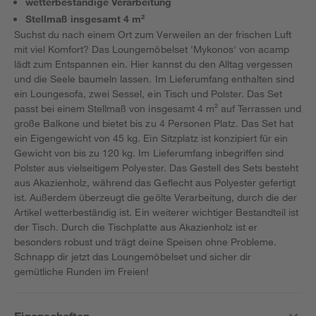
wetterbeständige Verarbeitung
Stellmaß insgesamt 4 m²
Suchst du nach einem Ort zum Verweilen an der frischen Luft
mit viel Komfort? Das Loungemöbelset 'Mykonos' von acamp
lädt zum Entspannen ein. Hier kannst du den Alltag vergessen
und die Seele baumeln lassen. Im Lieferumfang enthalten sind
ein Loungesofa, zwei Sessel, ein Tisch und Polster. Das Set
passt bei einem Stellmaß von insgesamt 4 m² auf Terrassen und
große Balkone und bietet bis zu 4 Personen Platz. Das Set hat
ein Eigengewicht von 45 kg. Ein Sitzplatz ist konzipiert für ein
Gewicht von bis zu 120 kg. Im Lieferumfang inbegriffen sind
Polster aus vielseitigem Polyester. Das Gestell des Sets besteht
aus Akazienholz, während das Geflecht aus Polyester gefertigt
ist. Außerdem überzeugt die geölte Verarbeitung, durch die der
Artikel wetterbeständig ist. Ein weiterer wichtiger Bestandteil ist
der Tisch. Durch die Tischplatte aus Akazienholz ist er
besonders robust und trägt deine Speisen ohne Probleme.
Schnapp dir jetzt das Loungemöbelset und sicher dir
gemütliche Runden im Freien!
Eigenschaften