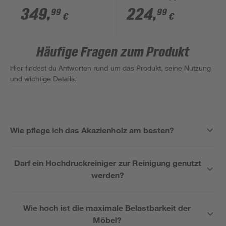
anthrazit/grau 60 x 75
braun 2 Stück
349
,
224
,
99
99
€
€
x 75 cm
Häufige Fragen zum Produkt
Hier findest du Antworten rund um das Produkt, seine Nutzung
und wichtige Details.
Wie pflege ich das Akazienholz am besten?
Darf ein Hochdruckreiniger zur Reinigung genutzt
werden?
Wie hoch ist die maximale Belastbarkeit der
Möbel?