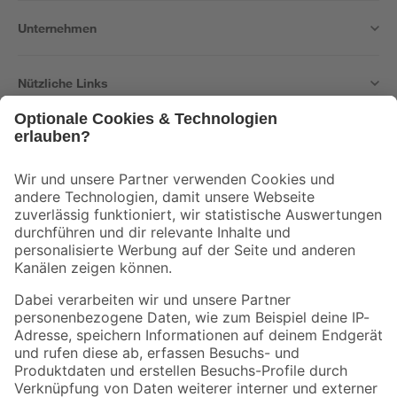
Unternehmen
Nützliche Links
Bleib auf dem Laufenden mit unserem Newsletter
Der toom Newsletter: Keine Angebote und Aktionen mehr verpassen!
Zur Newsletter Anmeldung
Folge uns
Zahlungsarten
Versandarten