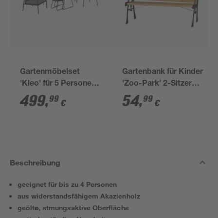
Gartenmöbelset
Gartenbank für Kinder
'Kleo' für 5 Personen
'Zoo-Park' 2-Sitzer
Stahl
Metall/Holz hellbraun
499
,
54
,
99
99
€
€
84 x 52,5 x 41 cm
Beschreibung
geeignet für bis zu 4 Personen
aus widerstandsfähigem Akazienholz
geölte, atmungsaktive Oberfläche