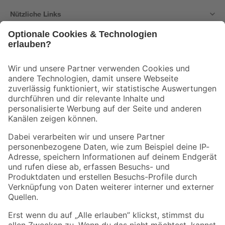
Nützliche Links
Bleib auf dem Laufenden mit unserem Newsletter
Der toom Newsletter: Keine Angebote und Aktionen mehr verpassen!
Zur Newsletter Anmeldung
Folge uns
Zahlungsarten
Versandarten
Sicher einkaufen