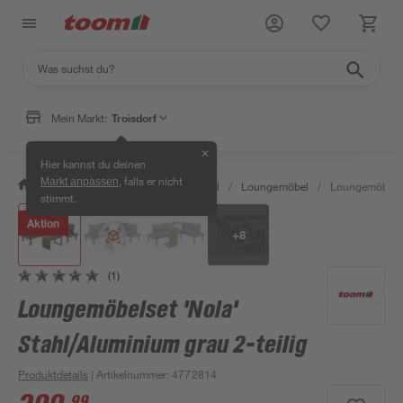
Klicke für Ansicht im Raum
Mein Markt:
Troisdorf
✕
Hier kannst du deinen
, falls er nicht
Markt anpassen
/
Garten & Freizeit
/
Gartenmöbel
/
Loungemöbel
/
Loungemöbelset
stimmt.
Aktion
+
8
(1)
Loungemöbelset 'Nola'
Stahl/Aluminium grau 2-teilig
Produktdetails
| Artikelnummer
:
4772814
99