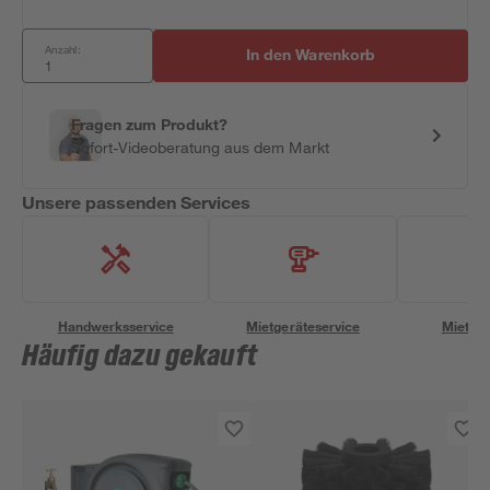
Anzahl:
In den Warenkorb
Fragen zum Produkt?
Sofort-Videoberatung aus dem Markt
Unsere passenden Services
Handwerksservice
Mietgeräteservice
Miettra
Häufig dazu gekauft