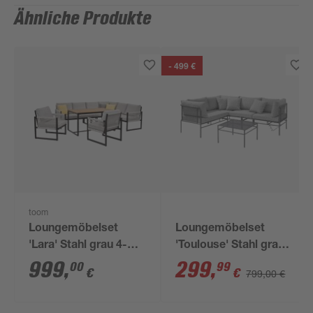
Ähnliche Produkte
- 499 €
toom
Loungemöbelset
Loungemöbelset
'Lara' Stahl grau 4-
'Toulouse' Stahl grau
teilig
3-teilig
999
,
299
,
00
99
€
€
799,00 €