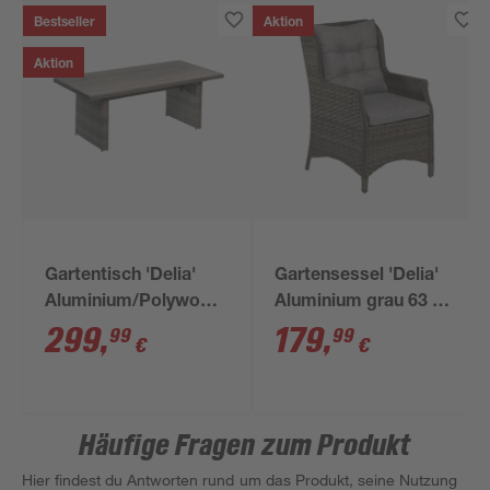
Bestseller
Aktion
Aktion
Gartentisch 'Delia'
Gartensessel 'Delia'
Aluminium/Polywood
Aluminium grau 63 x
94 x 74 x 210 cm
99 x 79 cm
299
,
179
,
99
99
€
€
Häufige Fragen zum Produkt
Hier findest du Antworten rund um das Produkt, seine Nutzung