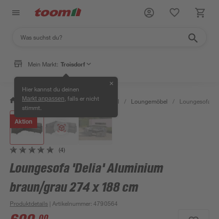
Klicke für Ansicht im Raum
Mein Markt:
Troisdorf
✕
Hier kannst du deinen
, falls er nicht
Markt anpassen
/
Garten & Freizeit
/
Gartenmöbel
/
Loungemöbel
/
Loungesofa 'De
stimmt.
Aktion
(4)
Loungesofa 'Delia' Aluminium
braun/grau 274 x 188 cm
Produktdetails
| Artikelnummer
:
4790564
00