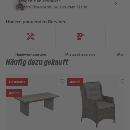
Fragen zum Produkt?
Sofort-Videoberatung aus dem Markt
Unsere passenden Services
Handwerksservice
Mietgeräteservice
Miettra
Häufig dazu gekauft
Bestseller
Aktion
Aktion