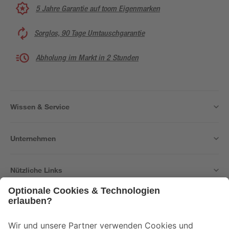
5 Jahre Garantie auf toom Eigenmarken
Sorglos, 90 Tage Umtauschgarantie
Abholung im Markt in 2 Stunden
Wissen & Service
Unternehmen
Nützliche Links
Bleib auf dem Laufenden mit unserem Newsletter
Der toom Newsletter: Keine Angebote und Aktionen mehr verpassen!