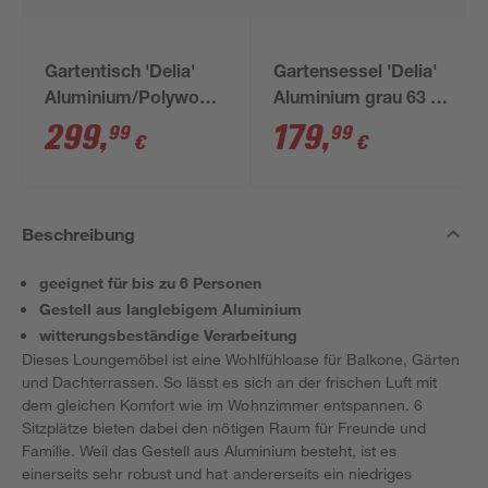
Gartentisch 'Delia'
Gartensessel 'Delia'
Aluminium/Polywood
Aluminium grau 63 x
94 x 74 x 210 cm
99 x 79 cm
299
,
179
,
99
99
€
€
Beschreibung
geeignet für bis zu 6 Personen
Gestell aus langlebigem Aluminium
witterungsbeständige Verarbeitung
Dieses Loungemöbel ist eine Wohlfühloase für Balkone, Gärten
und Dachterrassen. So lässt es sich an der frischen Luft mit
dem gleichen Komfort wie im Wohnzimmer entspannen. 6
Sitzplätze bieten dabei den nötigen Raum für Freunde und
Familie. Weil das Gestell aus Aluminium besteht, ist es
einerseits sehr robust und hat andererseits ein niedriges