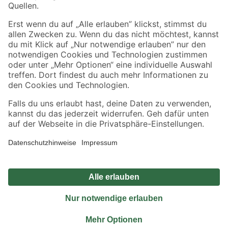
Sicher einkaufen
Jetzt die toom-App herunterladen
Alle Preisangaben in EUR inkl. gesetzl. MwSt.. Die dargestellten Angebote sind unter
Umständen nicht in allen Märkten verfügbar. Die angegebenen Verfügbarkeiten beziehen
sich auf den unter "Mein Markt" ausgewählten toom Baumarkt. Alle Angebote und
Produkte nur solange der Vorrat reicht.
*Paketversand ab 59 € versandkostenfrei, gilt nicht für Artikel mit Speditionsversand, hier
fallen zusätzliche Versandkosten an.
Datenschutz
Privatsphäre
Impressum
AGB
Nutzungsbedingungen
Widerrufsrecht
Vertrag widerrufen
Barrierefreiheit
© 2026 toom Baumarkt GmbH