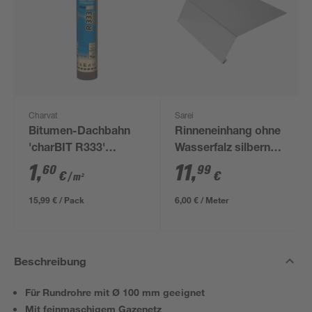
Charvat
Sarei
Bitumen-Dachbahn
Rinneneinhang ohne
'charBIT R333'
Wasserfalz silbern
besandet schwarz
200 cm
1
,
11
,
60
99
€
€
/ m²
100 x 1000 cm
15,99 € / Pack
6,00 € / Meter
Beschreibung
Für Rundrohre mit Ø 100 mm geeignet
Mit feinmaschigem Gazenetz