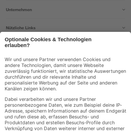
Unternehmen
Nützliche Links
Bleib auf dem Laufenden mit unserem Newsletter
Der toom Newsletter: Keine Angebote und Aktionen mehr verpassen!
Zur Newsletter Anmeldung
Folge uns
Zahlungsarten
Versandarten