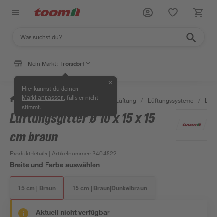
Mein Markt:
Troisdorf
✕
Hier kannst du deinen
, falls er nicht
Markt anpassen
/
Bauen & Renovieren
/
Klima & Lüftung
/
Lüftungssysteme
/
Lüft
stimmt.
Lüftungsgitter Ø 10 x 15 x 15
cm braun
Produktdetails
| Artikelnummer
:
3404522
Breite und Farbe auswählen
15 cm | Braun
15 cm | Braun|Dunkelbraun
Aktuell nicht verfügbar