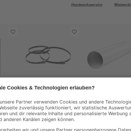
Handwerksservice
Mietgerät
toom
toom
 100
Schlauchschelle
Lüftungsrohr Ø 125 
Edelstahl Ø 110-130
1000 mm
tter
mm
2
,
13
,
39
99
€
€