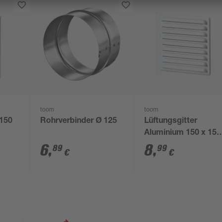
toom
toom
 150
Rohrverbinder Ø 125
Lüftungsgitter
Aluminium 150 x 150
tter
mm weiß
6
,
8
,
89
99
€
€