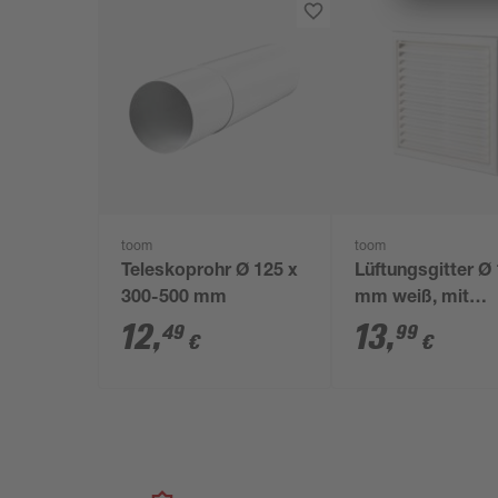
toom
toom
Teleskoprohr Ø 125 x
Lüftungsgitter Ø
300-500 mm
mm weiß, mit
Insektenschutzgi
12
,
13
,
49
99
€
€