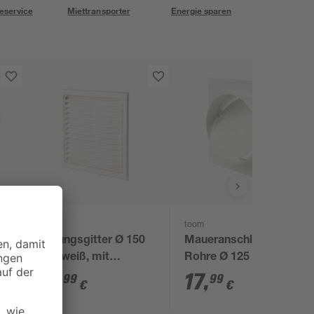
eservice
Miettransporter
Energie sparen
toom
toom
x
Lüftungsgitter Ø 150
Maueranschluss für
mm weiß, mit
Rohre Ø 125 mm mit
Insektenschutzgitter
Rückschlagklappe
13
,
17
,
99
99
€
€