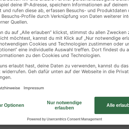
Das weiße Lüftungsgitter dient zu
Lüftungsrohren mit einem Durchme
für die Deckenmontage im Innen- 
Insektenschutzgitter ausgestattet,
Die schräggestellten Lamellen gew
Optik. Das Gitter besteht aus hoch
durchdachten Konstruktion einfach