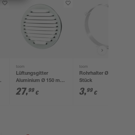
toom
toom
Lüftungsgitter
Rohrhalter Ø 100, 2
Aluminium Ø 150 mm
Stück
weiß, mit
27
,
3
,
99
99
€
€
Insektenschutzgitter