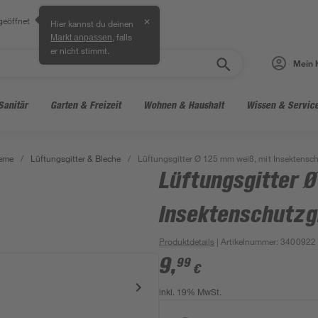
geöffnet
✕
Hier kannst du deinen
, falls
Markt anpassen
er nicht stimmt.
Mein 
Sanitär
Garten & Freizeit
Wohnen & Haushalt
Wissen & Servic
teme
/
Lüftungsgitter & Bleche
/
Lüftungsgitter Ø 125 mm weiß, mit Insektensch
Lüftungsgitter 
Insektenschutzg
Produktdetails
| Artikelnummer
:
3400922
9
,
99
€
inkl. 19% MwSt.