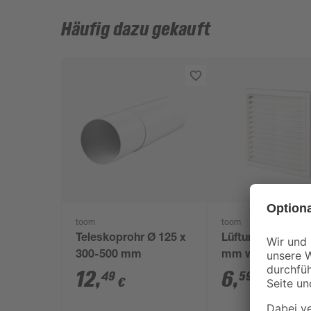
Häufig dazu gekauft
toom
toom
Teleskoprohr Ø 125 x
Lüftungsgitter Ø
300-500 mm
mm weiß, mit
Insektenschutzgi
12
,
6
,
49
59
€
€