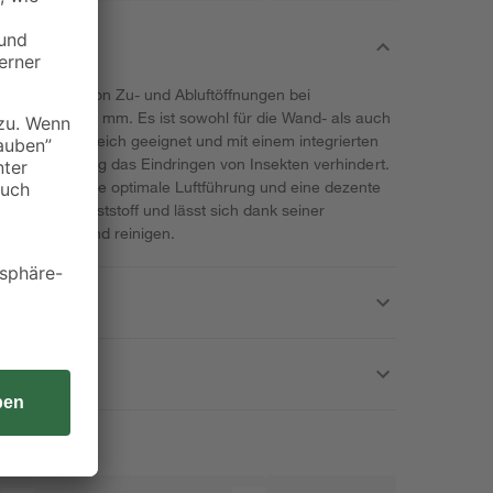
r Abdeckung von Zu- und Abluftöffnungen bei
sser von 125 mm. Es ist sowohl für die Wand- als auch
und Außenbereich geeignet und mit einem integrierten
 das zuverlässig das Eindringen von Insekten verhindert.
ährleisten eine optimale Luftführung und eine dezente
wertigem Kunststoff und lässt sich dank seiner
 montieren und reinigen.