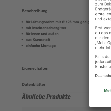
Beschreibung
für Lüftungsrohre mit Ø 125 mm geeignet
mit Insektenschutzgitter
für innen und außen
aus Kunststoff
einfache Montage
Eigenschaften
Datenblätter
Ähnliche Produkte