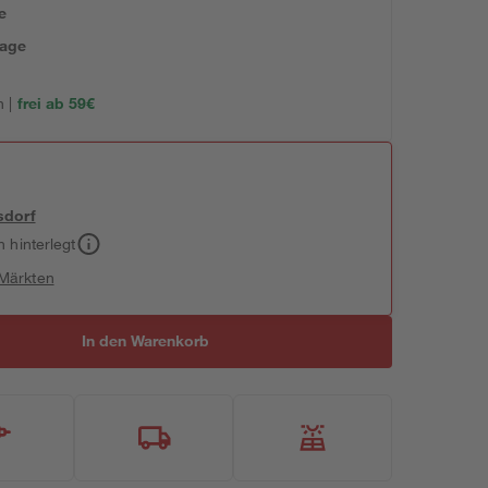
e
tage
 |
frei ab 59€
sdorf
h hinterlegt
 Märkten
In den Warenkorb