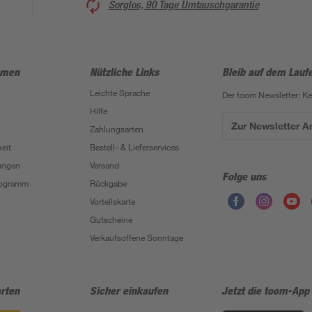
Sorglos, 90 Tage Umtauschgarantie
hmen
Nützliche Links
Bleib auf dem Lauf
Leichte Sprache
Der toom Newsletter: K
Hilfe
Zur Newsletter 
Zahlungsarten
eit
Bestell- & Lieferservices
ungen
Versand
Folge uns
Programm
Rückgabe
Vorteilskarte
Gutscheine
Verkaufsoffene Sonntage
rten
Sicher einkaufen
Jetzt die toom-App