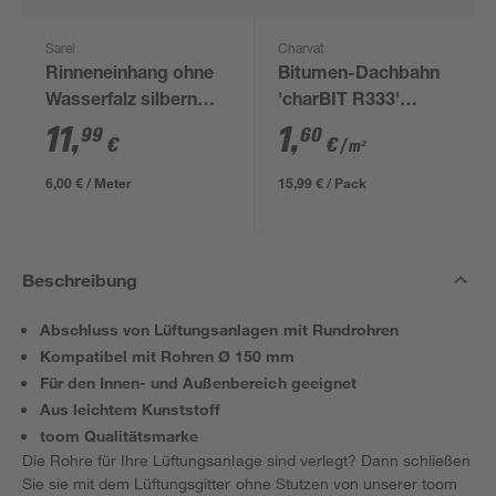
Sarei
Charvat
Rinneneinhang ohne
Bitumen-Dachbahn
Wasserfalz silbern
'charBIT R333'
200 cm
besandet schwarz
11
,
1
,
99
60
€
€
/ m²
100 x 1000 cm
6,00 € / Meter
15,99 € / Pack
Beschreibung
Abschluss von Lüftungsanlagen mit Rundrohren
Kompatibel mit Rohren Ø 150 mm
Für den Innen- und Außenbereich geeignet
Aus leichtem Kunststoff
toom Qualitätsmarke
Die Rohre für Ihre Lüftungsanlage sind verlegt? Dann schließen
Sie sie mit dem Lüftungsgitter ohne Stutzen von unserer toom