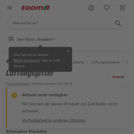
Mein Markt:
Troisdorf
✕
Hier kannst du deinen
, falls er nicht
Markt anpassen
/
Bauen & Renovieren
/
Klima & Lüftung
/
Lüftungssysteme
/
Lüft
stimmt.
Lüftungsgitter
Produktdetails
| Artikelnummer
:
3404676
Aktuell nicht verfügbar
Wir können dir dieses Produkt zur Zeit leider nicht
anbieten.
Verfügbarkeit in anderen Märkten
Alternative Produkte