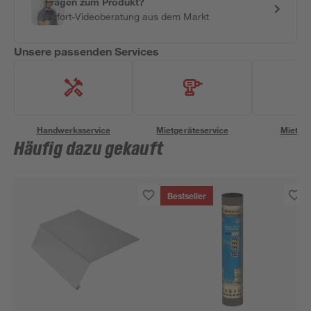
Fragen zum Produkt?
Sofort-Videoberatung aus dem Markt
Unsere passenden Services
Handwerksservice
Mietgeräteservice
Miettra
Häufig dazu gekauft
Bestseller