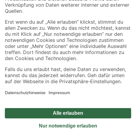
Sicher einkaufen
Jetzt die toom-App herunterladen
Alle Preisangaben in EUR inkl. gesetzl. MwSt.. Die dargestellten Angebote sind unter
Umständen nicht in allen Märkten verfügbar. Die angegebenen Verfügbarkeiten beziehen
sich auf den unter "Mein Markt" ausgewählten toom Baumarkt. Alle Angebote und
Produkte nur solange der Vorrat reicht.
*Paketversand ab 59 € versandkostenfrei, gilt nicht für Artikel mit Speditionsversand, hier
fallen zusätzliche Versandkosten an.
Datenschutz
Privatsphäre
Impressum
AGB
Nutzungsbedingungen
Widerrufsrecht
Vertrag widerrufen
Barrierefreiheit