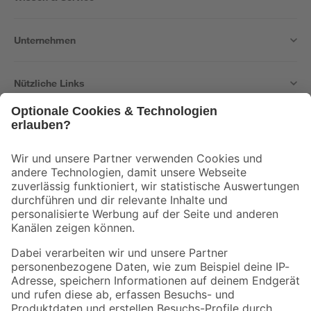
Unternehmen
Nützliche Links
Bleib auf dem Laufenden mit unserem Newsletter
Der toom Newsletter: Keine Angebote und Aktionen mehr verpassen!
Zur Newsletter Anmeldung
Folge uns
Zahlungsarten
Versandarten