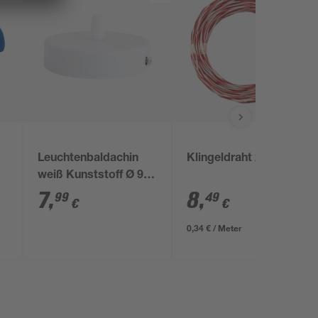
Leuchtenbaldachin
Klingeldraht 25 m
weiß Kunststoff Ø 9,8
x 2,2 cm
7
,
8
,
99
49
€
€
0,34 € / Meter