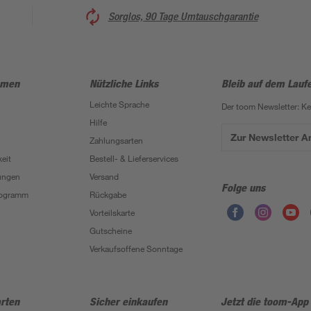
Sorglos, 90 Tage Umtauschgarantie
hmen
Nützliche Links
Bleib auf dem Lauf
Leichte Sprache
Der toom Newsletter: K
Hilfe
Zur Newsletter 
Zahlungsarten
eit
Bestell- & Lieferservices
ungen
Versand
Folge uns
Programm
Rückgabe
Vorteilskarte
Gutscheine
Verkaufsoffene Sonntage
rten
Sicher einkaufen
Jetzt die toom-App