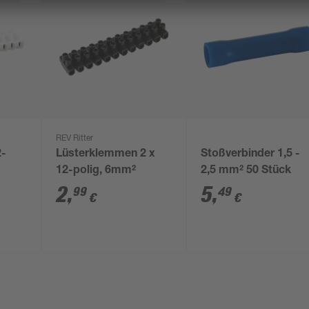
REV Ritter
2-
Lüsterklemmen 2 x
Stoßverbinder 1,5 -
12-polig, 6mm²
2,5 mm² 50 Stück
2
,
5
,
99
49
€
€