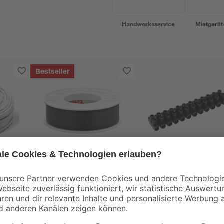
Handwerksservice
Mietgerät
Bestseller
REV Ritter
REV Ritter
ektro-
Isolierband schwarz
Lüsterklemme 12-
10 m
polig, 10mm²
 50
2
,
2
,
99
89
€
€