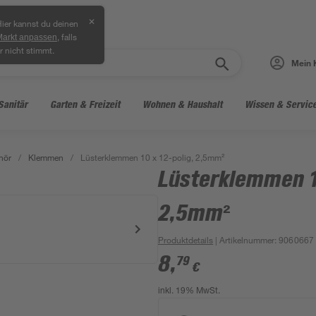
✕
ier kannst du deinen
, falls
Markt anpassen
r nicht stimmt.
Mein 
Sanitär
Garten & Freizeit
Wohnen & Haushalt
Wissen & Servic
hör
/
Klemmen
/
Lüsterklemmen 10 x 12-polig, 2,5mm²
Lüsterklemmen 10
2,5mm²
Produktdetails
| Artikelnummer
:
9060667
8
,
79
€
inkl. 19% MwSt.