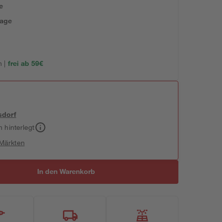
e
tage
 |
frei ab 59€
sdorf
h hinterlegt
 Märkten
In den Warenkorb