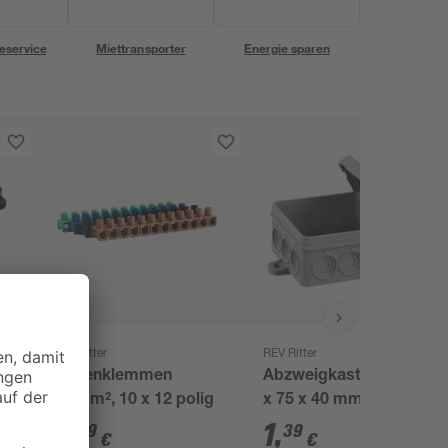
eservice
Miettransporter
Energie sparen
REV Ritter
REV Ritter
Dosenklemmen
Abzweigkasten AP 75
2,5mm², 10 x 12 polig
x 75 x 40 mm grau
7
,
1
,
99
39
€
€