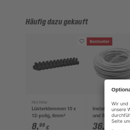
Häufig dazu gekauft
Bestseller
REV Ritter
Lüsterklemmen 10 x
Installations-,El
12-polig, 6mm²
und Stromkabel
NYM-J 3x1,5mm²
8
,
36
,
99
99
€
€