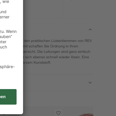
lassen sich mit den praktischen Lüsterklemmen von REV
ematisieren. Damit schaffen Sie Ordnung in Ihren
einheitliche Übersicht. Die Leitungen sind ganz einfach
 und lassen sich ebenso schnell wieder lösen. Eine
men aus schwarzem Kunststoff.