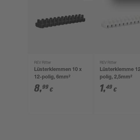
REV Ritter
REV Ritter
Lüsterklemmen 10 x
Lüsterklemme 1
12-polig, 6mm²
polig, 2,5mm²
8
,
1
,
99
49
€
€