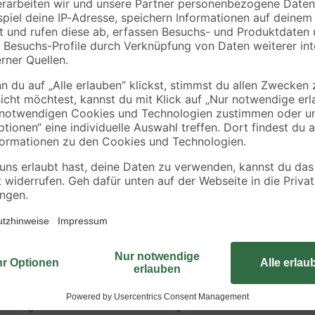
0,30 € / Meter
Viele verschiedene Kabelstränge 
Ritter verbinden und folglich syst
Schaltkreisen und sorgen für eine 
und im Handumdrehen anzuklemmen
Packung enthält zehn Lüsterklem