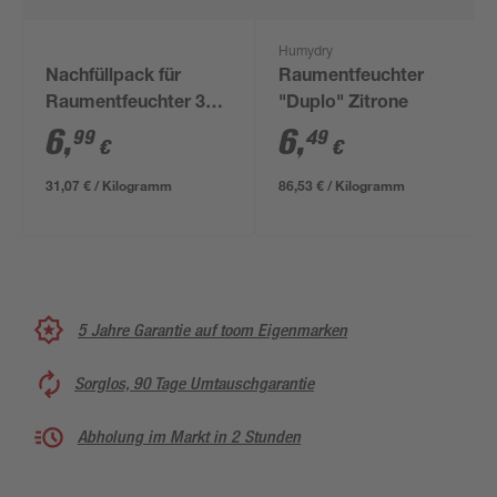
Humydry
Nachfüllpack für
Raumentfeuchter
Raumentfeuchter 3x
"Duplo" Zitrone
75 g Apfel
6
,
6
,
99
49
€
€
31,07 € / Kilogramm
86,53 € / Kilogramm
5 Jahre Garantie auf toom Eigenmarken
Sorglos, 90 Tage Umtauschgarantie
Abholung im Markt in 2 Stunden