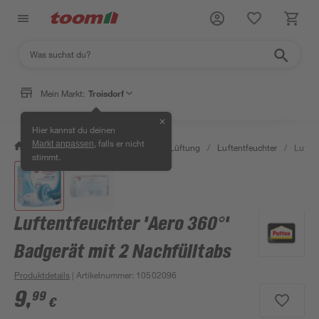
Mein Markt:
Troisdorf
✕
Hier kannst du deinen
, falls er nicht
Markt anpassen
/
Bauen & Renovieren
/
Klima & Lüftung
/
Luftentfeuchter
/
Luften
stimmt.
Luftentfeuchter 'Aero 360°'
Badgerät mit 2 Nachfülltabs
Produktdetails
| Artikelnummer
:
10502096
9
,
99
€