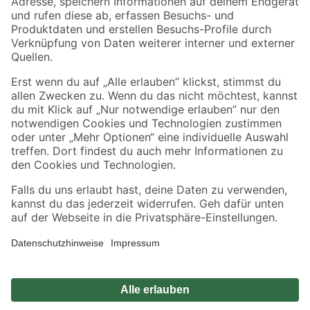
Zahlungsarten
Versandarten
Sicher einkaufen
Jetzt die toom-App herunterladen
Alle Preisangaben in EUR inkl. gesetzl. MwSt.. Die dargestellten Angebote sind unter
Umständen nicht in allen Märkten verfügbar. Die angegebenen Verfügbarkeiten beziehen
sich auf den unter "Mein Markt" ausgewählten toom Baumarkt. Alle Angebote und
Produkte nur solange der Vorrat reicht.
*Paketversand ab 59 € versandkostenfrei, gilt nicht für Artikel mit Speditionsversand, hier
fallen zusätzliche Versandkosten an.
Datenschutz
Privatsphäre
Impressum
AGB
Nutzungsbedingungen
Widerrufsrecht
Vertrag widerrufen