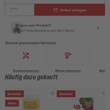
Anzahl:
Artikel anfragen
Fragen zum Produkt?
Sofort-Videoberatung aus dem Markt
Unsere passenden Services
Handwerksservice
Mietgeräteservice
Miettra
Häufig dazu gekauft
Bestseller
Bestseller
Aktion