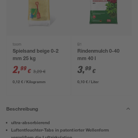
toom
B1
Spielsand beige 0-2
Rindenmulch 0-40
mm 25 kg
mm 40 l
2
,
3
,
99
99
€
€
3,29 €
0,12 € / Kilogramm
0,10 € / Liter
Beschreibung
ultra-absorbierend
Luftentfeuchter-Tabs in patentierter Wellenform
vergrößern die Luftzirkulation