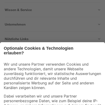
Wissen & Service
Unternehmen
Nützliche Links
Bleib auf dem Laufenden mit unserem Newsletter
Der toom Newsletter: Keine Angebote und Aktionen mehr verpassen!
Zur Newsletter Anmeldung
Folge uns