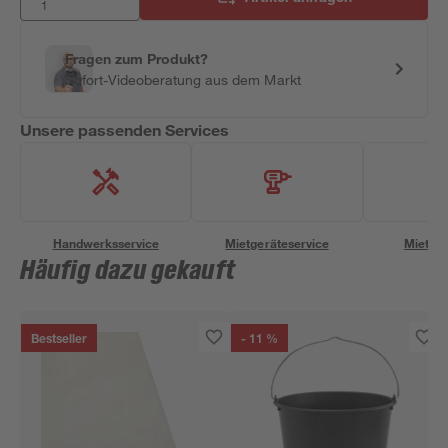
Fragen zum Produkt?
Sofort-Videoberatung aus dem Markt
Unsere passenden Services
Handwerksservice
Mietgeräteservice
Miettra
Häufig dazu gekauft
Bestseller
- 11 %