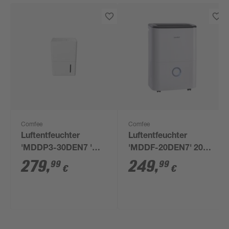
Comfee
Comfee
Luftentfeuchter
Luftentfeuchter
'MDDP3-30DEN7 '
'MDDF-20DEN7' 20
weiß 30 l
l/24 h, bis 100 m³
279
,
249
,
99
99
€
€