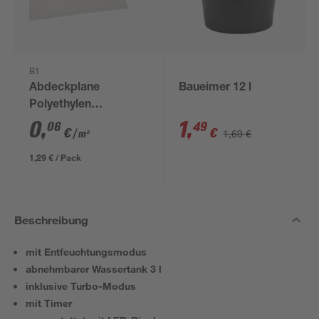
B1
Abdeckplane
Baueimer 12 l
Polyethylen
transparent 4 x 5 m
0
,
1
,
06
49
€
€
1,69 €
/ m²
1,29 € / Pack
Beschreibung
mit Entfeuchtungsmodus
abnehmbarer Wassertank 3 l
inklusive Turbo-Modus
mit Timer