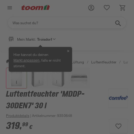
Mein Markt:
Troisdorf
✕
Hier kannst du deinen
, falls er nicht
Markt anpassen
/
Bauen & Renovieren
/
Klima & Lüftung
/
Luftentfeuchter
/
Luften
stimmt.
Luftentfeuchter 'MDDP-
30DEN7' 30 l
Produktdetails
| Artikelnummer
:
9350648
319
,
99
€