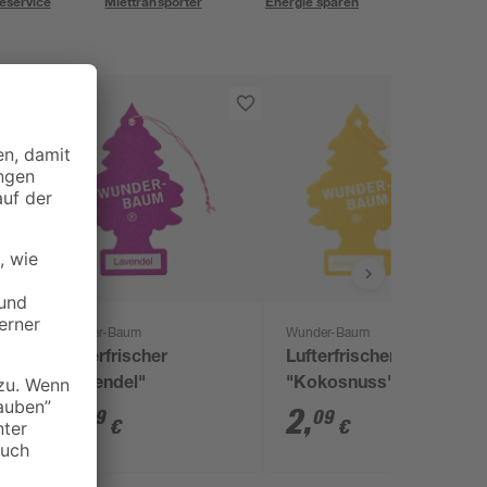
eservice
Miettransporter
Energie sparen
Wunder-Baum
Wunder-Baum
i'
Lufterfrischer
Lufterfrischer
"Lavendel"
"Kokosnuss"
2
,
2
,
09
09
€
€