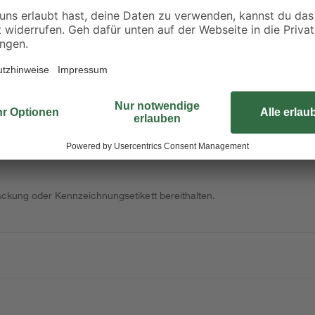
Dieser Lufterfrischer ist vielseitig
angenehmen Duft versehen. Hängen
geeigneten Ort. Im Nu vertreibt e
der Werkstatt oder im Keller. Neben
Lufterfrischer mit verschiedenen D
rpackung oder Kennzeichnungsetikett bereithalten.