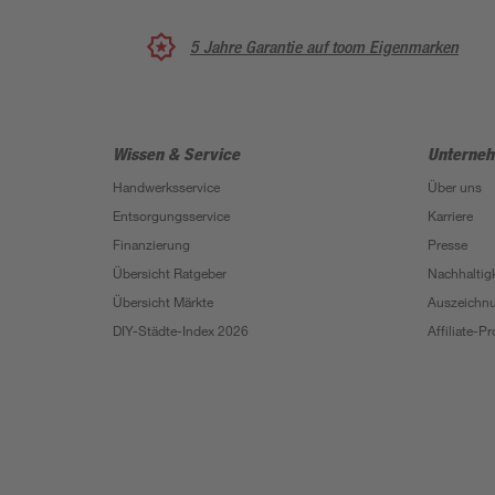
5 Jahre Garantie auf toom Eigenmarken
Wissen & Service
Unterne
Handwerksservice
Über uns
Entsorgungsservice
Karriere
Finanzierung
Presse
Übersicht Ratgeber
Nachhaltigk
Übersicht Märkte
Auszeichn
DIY-Städte-Index 2026
Affiliate-