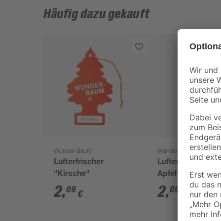
Häufig dazu gekauft
Wunder-Baum
Wunder-Baum
Lufterfrischer
Lufterfrischer "G
"Kirsche"
Apfel"
2
,
2
,
09
09
€
€