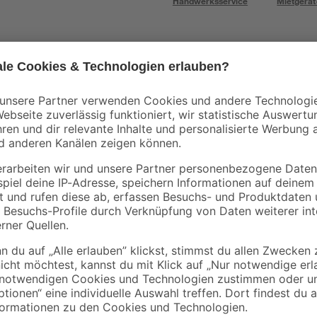
Handwerksservice
Mietgerät
Wunder-Baum
Wunder-Baum
rüner
Lufterfrischer
Lufterfrischer 'Mai Ta
"Vanillaroma"
2
,
2
,
09
09
€
€