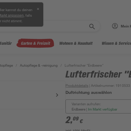
✕
ier kannst du deinen
, falls
Markt anpassen
r nicht stimmt.
Mein 
Sanitär
Garten & Freizeit
Wohnen & Haushalt
Wissen & Servic
topflege
/
Autopflege & -reinigung
/
Lufterfrischer "Erdbeere"
Lufterfrischer 
Produktdetails
| Artikelnummer
:
1910533
Duftrichtung auswählen
Varianten aufrufen:
Erdbeere
|
Im Markt verfügbar
2
,
09
€