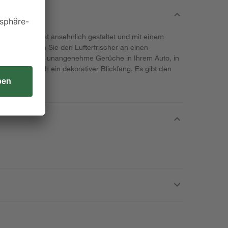
 einsetzbar. Er ist ansehnlich gestaltet und mit einem
 oder clipen Sie den Lufterfrischer an einen
r störende oder unangenehme Gerüche in Ihrem Auto, in
bei ist er auch ein dekorativer Blickfang. Es gibt den
üften.