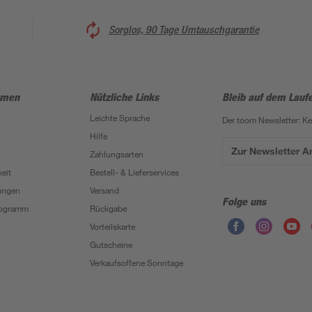
Sorglos, 90 Tage Umtauschgarantie
hmen
Nützliche Links
Bleib auf dem Lauf
Leichte Sprache
Der toom Newsletter: K
Hilfe
Zur Newsletter 
Zahlungsarten
eit
Bestell- & Lieferservices
ungen
Versand
Folge uns
Programm
Rückgabe
Vorteilskarte
Gutscheine
Verkaufsoffene Sonntage