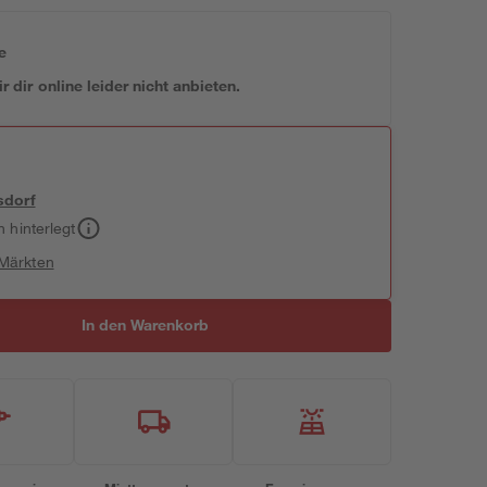
e
 dir online leider nicht anbieten.
sdorf
h hinterlegt
 Märkten
In den Warenkorb