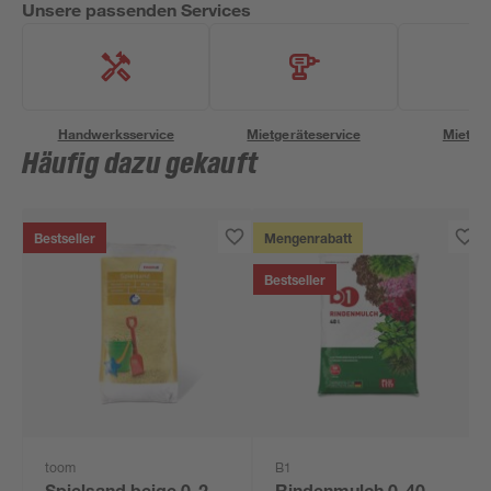
Unsere passenden Services
Handwerksservice
Mietgeräteservice
Miettra
Häufig dazu gekauft
Bestseller
Mengenrabatt
Bestseller
toom
B1