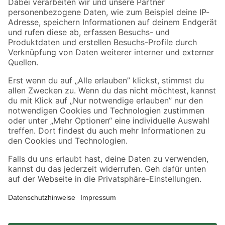
Zahlungsarten
Versandarten
Sicher einkaufen
Jetzt die toom-App herunterladen
Alle Preisangaben in EUR inkl. gesetzl. MwSt.. Die dargestellten Angebote sind unter
Umständen nicht in allen Märkten verfügbar. Die angegebenen Verfügbarkeiten beziehen
sich auf den unter "Mein Markt" ausgewählten toom Baumarkt. Alle Angebote und
Produkte nur solange der Vorrat reicht.
*Paketversand ab 59 € versandkostenfrei, gilt nicht für Artikel mit Speditionsversand, hier
fallen zusätzliche Versandkosten an.