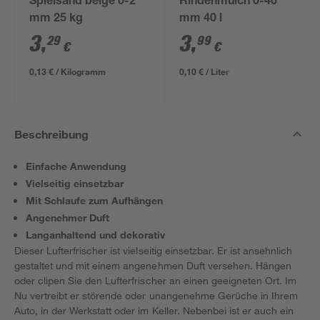
Spielsand beige 0-2
Rindenmulch 0-40
mm 25 kg
mm 40 l
3
,
3
,
29
99
€
€
0,13 € / Kilogramm
0,10 € / Liter
Beschreibung
Einfache Anwendung
Vielseitig einsetzbar
Mit Schlaufe zum Aufhängen
Angenehmer Duft
Langanhaltend und dekorativ
Dieser Lufterfrischer ist vielseitig einsetzbar. Er ist ansehnlich
gestaltet und mit einem angenehmen Duft versehen. Hängen
oder clipen Sie den Lufterfrischer an einen geeigneten Ort. Im
Nu vertreibt er störende oder unangenehme Gerüche in Ihrem
Auto, in der Werkstatt oder im Keller. Nebenbei ist er auch ein