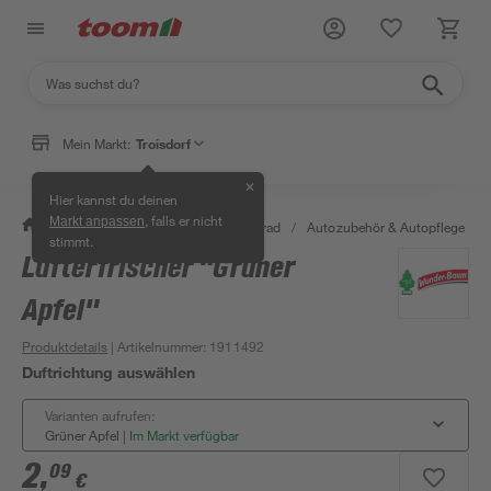
Mein Markt:
Troisdorf
✕
Hier kannst du deinen
, falls er nicht
Markt anpassen
/
Garten & Freizeit
/
Auto & Fahrrad
/
Autozubehör & Autopflege
/
stimmt.
Lufterfrischer "Grüner
Apfel"
Produktdetails
| Artikelnummer
:
1911492
Duftrichtung auswählen
Varianten aufrufen:
Grüner Apfel
|
Im Markt verfügbar
2
,
09
€