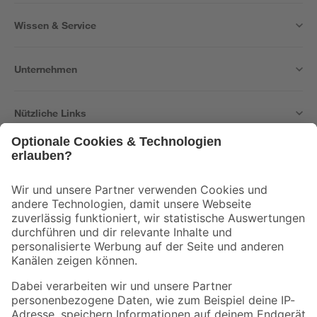
Wissen & Service
Unternehmen
Nützliche Links
Bleib auf dem Laufenden mit unserem Newsletter
Der toom Newsletter: Keine Angebote und Aktionen mehr verpassen!
Zur Newsletter Anmeldung
Folge uns