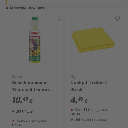
Alternative Produkte
Sonax
Nigrin
Scheibenreiniger
Cockpit-Tücher 2
'Klarsicht Lemon
Stück
Rocks' 1:100
10
,
4
,
49
49
€
€
Konzentrat 250 ml
Keine Lieferung nach
41,96 € / Liter
Hause
Troisdorf
Verfügbar in
Keine Lieferung nach
Hause