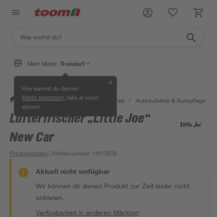
Mein Markt:
Troisdorf
✕
Hier kannst du deinen
, falls er nicht
Markt anpassen
/
Garten & Freizeit
/
Auto & Fahrrad
/
Autozubehör & Autopflege
/
stimmt.
Lufterfrischer „Little Joe“
New Car
Produktdetails
| Artikelnummer
:
1910638
Aktuell nicht verfügbar
Wir können dir dieses Produkt zur Zeit leider nicht
anbieten.
Verfügbarkeit in anderen Märkten