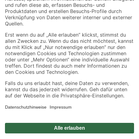
Zahlungsarten
Versandarten
Sicher einkaufen
Jetzt die toom-App herunterladen
Alle Preisangaben in EUR inkl. gesetzl. MwSt.. Die dargestellten Angebote sind unter
Umständen nicht in allen Märkten verfügbar. Die angegebenen Verfügbarkeiten beziehen
sich auf den unter "Mein Markt" ausgewählten toom Baumarkt. Alle Angebote und
Produkte nur solange der Vorrat reicht.
*Paketversand ab 59 € versandkostenfrei, gilt nicht für Artikel mit Speditionsversand, hier
fallen zusätzliche Versandkosten an.
Datenschutz
Privatsphäre
Impressum
AGB
Nutzungsbedingungen
Widerrufsrecht
Vertrag widerrufen