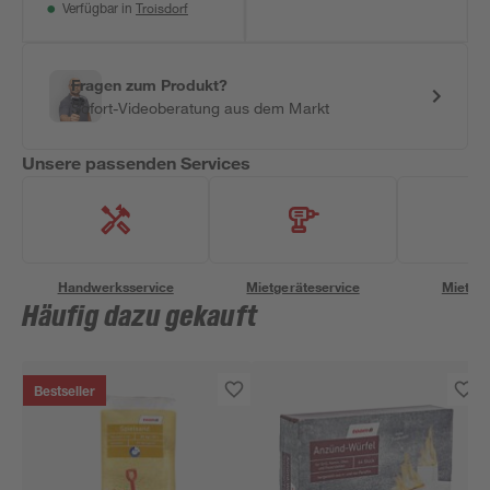
Troisdorf
Verfügbar in
Fragen zum Produkt?
Sofort-Videoberatung aus dem Markt
Unsere passenden Services
Handwerksservice
Mietgeräteservice
Miettra
Häufig dazu gekauft
Bestseller