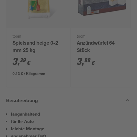
toom
toom
Spielsand beige 0-2
Anzündwürfel 64
mm 25 kg
Stück
3
,
3
,
29
99
€
€
0,13 € / Kilogramm
Beschreibung
langanhaltend
für Ihr Auto
leichte Montage
angenehmer Duft