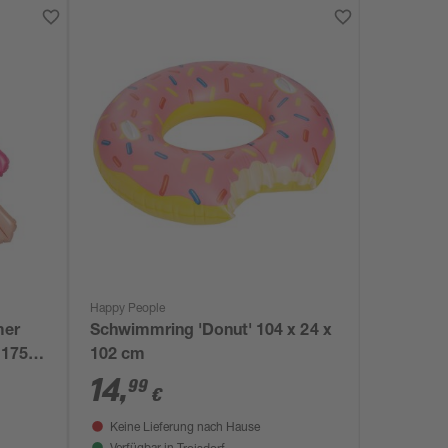
Happy People
mer
Schwimmring 'Donut' 104 x 24 x
 175
102 cm
14
,
99
€
Keine Lieferung nach Hause
Troisdorf