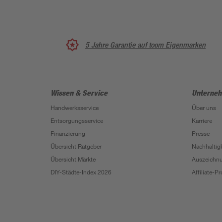
5 Jahre Garantie auf toom Eigenmarken
Wissen & Service
Unterne
Handwerksservice
Über uns
Entsorgungsservice
Karriere
Finanzierung
Presse
Übersicht Ratgeber
Nachhaltigk
Übersicht Märkte
Auszeichn
DIY-Städte-Index 2026
Affiliate-