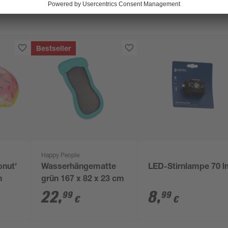
Bestseller
Happy People
nut'
Wasserhängematte
LED-Stirnlampe 70 
m
grün 167 x 82 x 23 cm
22
,
8
,
99
99
€
€