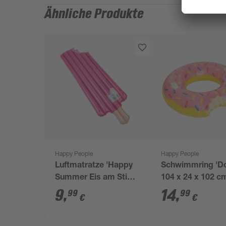
Ähnliche Produkte
Happy People
Happy People
Luftmatratze 'Happy
Schwimmring 'Do
Summer Eis am Stiel'
104 x 24 x 102 c
pink 70 x 15 x 175 cm
9
,
14
,
99
99
€
€