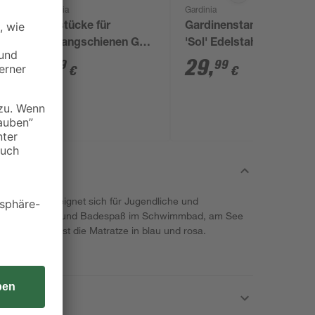
Gardinia
Gardinia
Endstücke für
Gardinenstangen-Set
0
Vorhangschienen GE
'Sol' Edelstahl-Optik
1 weiß 2 Stück
190 - 340 cm
2
,
29
,
19
99
€
€
atfreiem PVC eignet sich für Jugendliche und
ewicht. Spiel- und Badespaß im Schwimmbad, am See
er. Erhältlich ist die Matratze in blau und rosa.