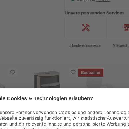
Verfügbar in
Unsere passenden Services
Handwerksservice
Mietgerät
Bestseller