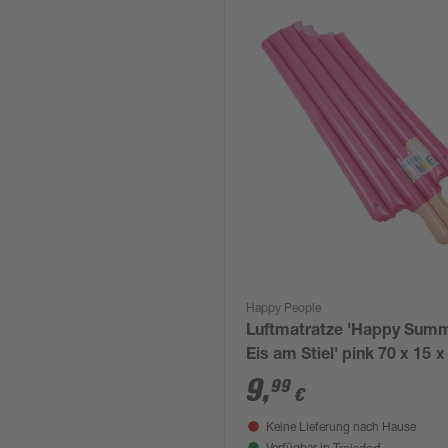
Happy People
Luftmatratze 'Happy Sum
Eis am Stiel' pink 70 x 15 x
cm
9
,
99
€
Keine Lieferung nach Hause
Troisdorf