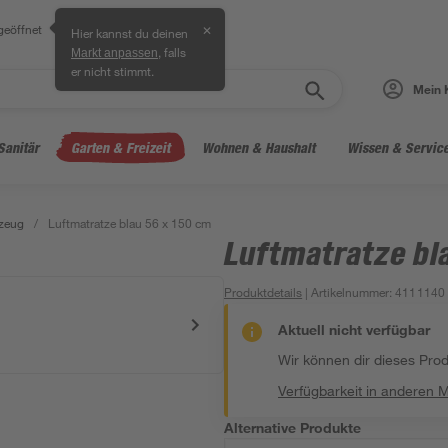
geöffnet
✕
Hier kannst du deinen
, falls
Markt anpassen
er nicht stimmt.
Mein 
Sanitär
Garten & Freizeit
Wohnen & Haushalt
Wissen & Servic
zeug
/
Luftmatratze blau 56 x 150 cm
Luftmatratze bl
Produktdetails
| Artikelnummer
:
4111140
Aktuell nicht verfügbar
Wir können dir dieses Produ
Verfügbarkeit in anderen 
Alternative Produkte