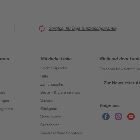
Sorglos, 90 Tage Umtauschgarantie
hmen
Nützliche Links
Bleib auf dem Lauf
Leichte Sprache
Der toom Newsletter: K
Hilfe
Zur Newsletter 
Zahlungsarten
eit
Bestell- & Lieferservices
ungen
Versand
Folge uns
Programm
Rückgabe
Vorteilskarte
Gutscheine
Verkaufsoffene Sonntage