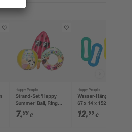
Happy People
Happy People
lm
Strand-Set 'Happy
Wasser-Hängematte
Summer' Ball, Ring
67 x 14 x 152 cm 4
und Matratze
Farben sortiert
7
,
12
,
99
99
€
€
mehrfarbig 3-teilig