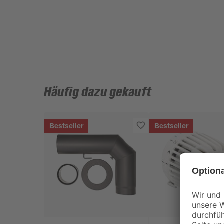
Häufig dazu gekauft
Bestseller
Bestseller