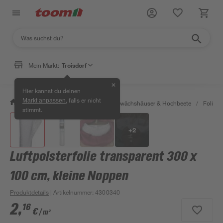
Mein Markt:
Troisdorf
✕
Hier kannst du deinen
, falls er nicht
Markt anpassen
/
Garten & Freizeit
/
Anzucht, Gewächshäuser & Hochbeete
/
Folien 
stimmt.
+
2
Luftpolsterfolie transparent 300 x
100 cm, kleine Noppen
Produktdetails
| Artikelnummer
:
4300340
2
,
16
€
/ m²