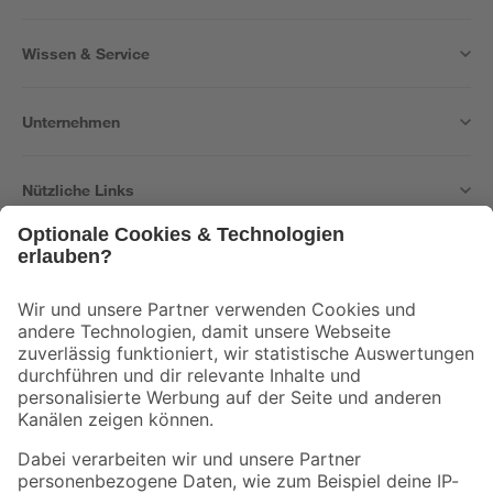
Wissen & Service
Unternehmen
Nützliche Links
Bleib auf dem Laufenden mit unserem Newsletter
Der toom Newsletter: Keine Angebote und Aktionen mehr verpassen!
Zur Newsletter Anmeldung
Folge uns