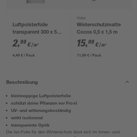
Videx
Luftpolsterfolie
Winterschutzmatte
transparent 300 x 50
Cocos 0,5 x 1,5 m
cm, kleine Noppen
2
,
15
,
99
99
€
€
/ m²
/ m²
4,49 € / Pack
11,99 € / Pack
Beschreibung
kleinnoppige Luftpolsterfolie
schützt deine Pflanzen vor Frost
UV- und witterungsbeständig
wirkt isolierend
transparente Optik
Die Iso-Folie für den Winterschutz lässt sich im Innen- und