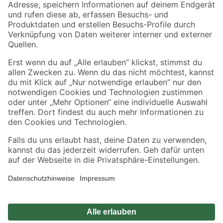
Zahlungsarten
Versandarten
Sicher einkaufen
Jetzt die toom-App herunterladen
Alle Preisangaben in EUR inkl. gesetzl. MwSt.. Die dargestellten Angebote sind unter
Umständen nicht in allen Märkten verfügbar. Die angegebenen Verfügbarkeiten beziehen
sich auf den unter "Mein Markt" ausgewählten toom Baumarkt. Alle Angebote und
Produkte nur solange der Vorrat reicht.
*Paketversand ab 59 € versandkostenfrei, gilt nicht für Artikel mit Speditionsversand, hier
fallen zusätzliche Versandkosten an.
Datenschutz
Privatsphäre
Impressum
AGB
Nutzungsbedingungen
Widerrufsrecht
Vertrag widerrufen