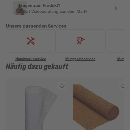
Fragen zum Produkt?
Sofort-Videoberatung aus dem Markt
Unsere passenden Services
Handwerksservice
Mietgeräteservice
Miettra
Häufig dazu gekauft