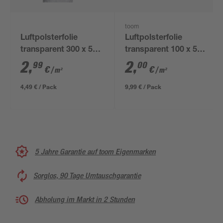
toom
Luftpolsterfolie
Luftpolsterfolie
transparent 300 x 50
transparent 100 x 500
cm, kleine Noppen
cm
2
,
2
,
99
00
€
€
/ m²
/ m²
4,49 € / Pack
9,99 € / Pack
5 Jahre Garantie auf toom Eigenmarken
Sorglos, 90 Tage Umtauschgarantie
Abholung im Markt in 2 Stunden