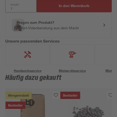
Anzahl:
In den Warenkorb
Fragen zum Produkt?
Sofort-Videoberatung aus dem Markt
Unsere passenden Services
Handwerksservice
Mietgeräteservice
Miettra
Häufig dazu gekauft
Mengenrabatt
Bestseller
Bestseller