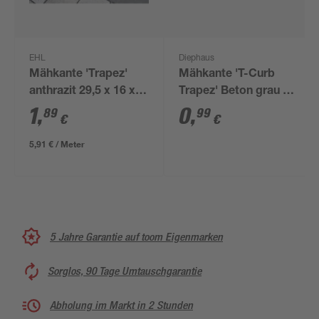
EHL
Diephaus
Mähkante 'Trapez'
Mähkante 'T-Curb
anthrazit 29,5 x 16 x 5
Trapez' Beton grau 24
cm
x 12 x 4 cm
1
,
0
,
89
99
€
€
5,91 € / Meter
5 Jahre Garantie auf toom Eigenmarken
Sorglos, 90 Tage Umtauschgarantie
Abholung im Markt in 2 Stunden