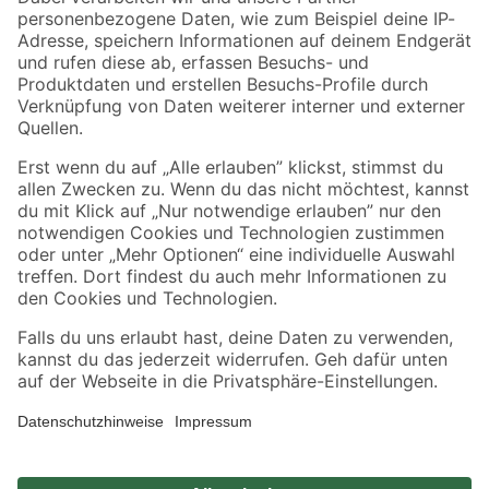
Zahlungsarten
Versandarten
Sicher einkaufen
Jetzt die toom-App herunterladen
Alle Preisangaben in EUR inkl. gesetzl. MwSt.. Die dargestellten Angebote sind unter
Umständen nicht in allen Märkten verfügbar. Die angegebenen Verfügbarkeiten beziehen
sich auf den unter "Mein Markt" ausgewählten toom Baumarkt. Alle Angebote und
Produkte nur solange der Vorrat reicht.
*Paketversand ab 59 € versandkostenfrei, gilt nicht für Artikel mit Speditionsversand, hier
fallen zusätzliche Versandkosten an.