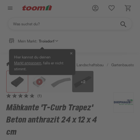
Mein Markt:
Troisdorf
✕
Hier kannst du deinen
, falls er nicht
Markt anpassen
/
Garten & Freizeit
/
Gartenbau & Landschaftsbau
/
Gartenbaustoffe 
stimmt.
+
2
(1)
Mähkante 'T-Curb Trapez'
Beton anthrazit 24 x 12 x 4
cm