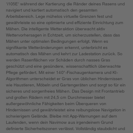
'i105E' während der Kartierung die Ränder deines Rasens und
navigiert und kartiert automatisch den gesamten
Arbeitsbereich. Lege mühelos virtuelle Grenzen fest und
gewährleiste so eine optimierte und effiziente Einrichtung zum
Mähen. Die intelligente Wetteraktion überwacht aktiv
Wettervorhersagen in Echtzeit, um sicherzustellen, dass das
Mähen unter optimalen Bedingungen erfolgt. Wenn es
signifikante Wetteränderungen erkennt, unterbricht es
automatisch das Mähen und kehrt zur Ladestation zurück. So
werden Rasenflächen vor Schäden durch nasses Gras
geschützt und eine gesündere, wissenschaftlich überwachte
Pflege gefördert. Mit einer 140°-Fischaugenkamera und KI-
Algorithmen unterscheidet er Gras von üblichen Hindernissen
wie Haustieren, Möbeln und Gartengeräten und sorgt so für ein
sicheres und sorgenfreies Mähen. Das Design mit Frontantrieb
und großen Rädern mit 24,5 cm Durchmesser bietet
außergewöhnliche Fähigkeiten beim Überqueren von
Hindernissen und gewährleistet eine reibungslose Navigation in
schwierigem Gelände. Bleibe mit App-Warnungen auf dem
Laufenden, wenn dein Navimow aus irgendeinem Grund
definierte Sicherheitszonen verlässt. Vollständig staubdicht und