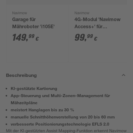
Navimow
Navimow
Garage für
4G-Modul 'Navimow
Mähroboter 'i105E'
Access+' für
Mähroboter i-Serie
149
,
99
,
99
99
€
€
Beschreibung
KI-gestützte Kartierung
App-Steuerung und Multi-Zonen-Management für
Mähzeitpläne
meistert Hanglagen bis zu 30 %
manuelle Schnitthöhenverstellung von 20 bis 60 mm
verbesserte Positionierungstechnologie EFLS 2.0
Mit der KI-gestützten Assist Mapping-Funktion erkennt Navimow