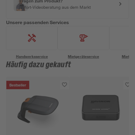
Fragen zum Produkt?
Sofort-Videoberatung aus dem Markt
Unsere passenden Services
Handwerksservice
Mietgeräteservice
Miettra
Häufig dazu gekauft
Bestseller