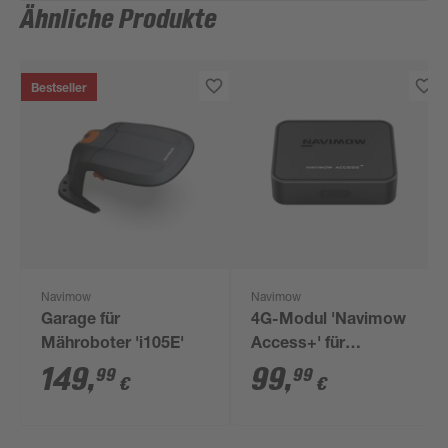
Ähnliche Produkte
Bestseller
Navimow
Navimow
Garage für
4G-Modul 'Navimow
Mähroboter 'i105E'
Access+' für
Mähroboter i-Serie
149
,
99
,
99
99
€
€