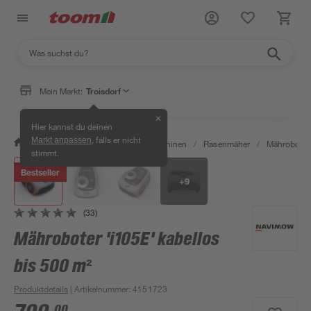
Mein Markt:
Troisdorf
✕
Hier kannst du deinen
, falls er nicht
Markt anpassen
/
Garten & Freizeit
/
Gartenmaschinen
/
Rasenmäher
/
Mähroboter
stimmt.
Bestseller
+
9
(33)
Mähroboter 'i105E' kabellos
bis 500 m²
Produktdetails
| Artikelnummer
:
4151723
00