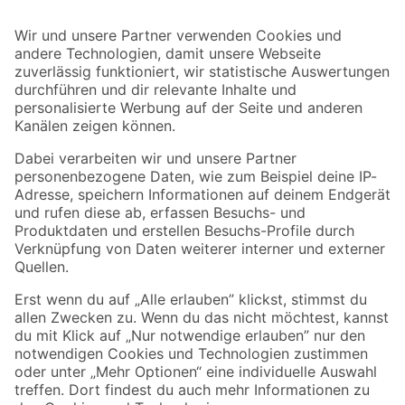
Bleib auf dem Laufenden mit unserem Newsletter
Der toom Newsletter: Keine Angebote und Aktionen mehr verpassen!
Zur Newsletter Anmeldung
Folge uns
Zahlungsarten
Versandarten
Sicher einkaufen
Jetzt die toom-App herunterladen