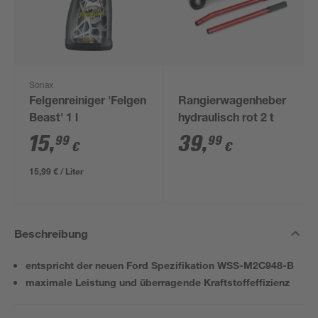
Sonax
Felgenreiniger 'Felgen
Rangierwagenheber
Beast' 1 l
hydraulisch rot 2 t
15
,
39
,
99
99
€
€
15,99 € / Liter
Beschreibung
entspricht der neuen Ford Spezifikation WSS-M2C948-B
maximale Leistung und überragende Kraftstoffeffizienz