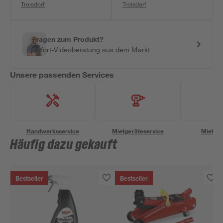
Troisdorf
Troisdorf
Fragen zum Produkt?
Sofort-Videoberatung aus dem Markt
Unsere passenden Services
Handwerksservice
Mietgeräteservice
Miettra
Häufig dazu gekauft
Bestseller
Bestseller