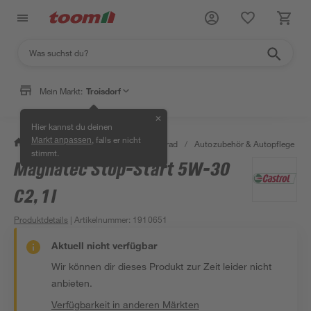
Mein Markt:
Troisdorf
✕
Hier kannst du deinen
, falls er nicht
Markt anpassen
/
Garten & Freizeit
/
Auto & Fahrrad
/
Autozubehör & Autopflege
/
stimmt.
Magnatec Stop-Start 5W-30
C2, 1 l
Produktdetails
| Artikelnummer
:
1910651
Aktuell nicht verfügbar
Wir können dir dieses Produkt zur Zeit leider nicht
anbieten.
Verfügbarkeit in anderen Märkten