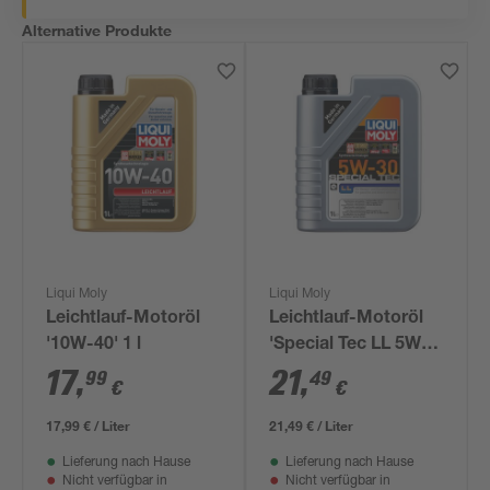
Alternative Produkte
Liqui Moly
Liqui Moly
Leichtlauf-Motoröl
Leichtlauf-Motoröl
'10W-40' 1 l
'Special Tec LL 5W-
30' 1 l
17
,
21
,
99
49
€
€
17,99 € / Liter
21,49 € / Liter
Lieferung nach Hause
Lieferung nach Hause
Nicht verfügbar in
Nicht verfügbar in