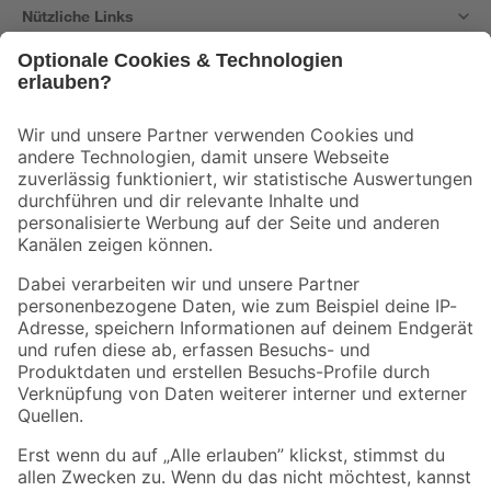
Nützliche Links
Bleib auf dem Laufenden mit unserem Newsletter
Der toom Newsletter: Keine Angebote und Aktionen mehr verpassen!
Zur Newsletter Anmeldung
Folge uns
Zahlungsarten
Versandarten
Sicher einkaufen