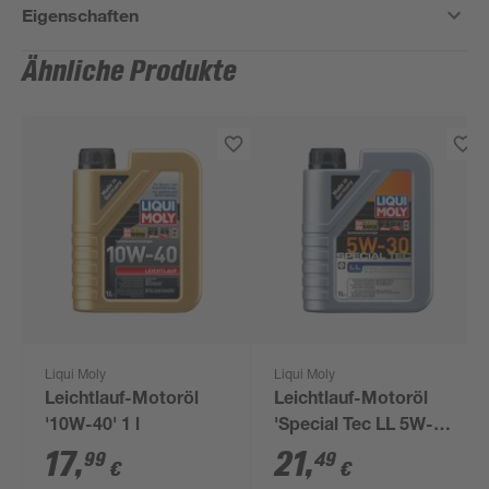
Eigenschaften
Ähnliche Produkte
Liqui Moly
Liqui Moly
Leichtlauf-Motoröl
Leichtlauf-Motoröl
'10W-40' 1 l
'Special Tec LL 5W-
30' 1 l
17
,
21
,
99
49
€
€