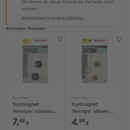
Wir können dir dieses Produkt zur Zeit leider nicht
anbieten.
Verfügbarkeit in anderen Märkten
Alternative Produkte
Fix-o-moll
Fix-o-moll
Topfmagnet
Topfmagnet
'Neodym' schwarz
'Neodym' silbern M4
gummiert M5
Gewindebuchse Ø 16
7
,
4
,
99
99
€
€
Gewindebolzen Ø 25
x 13 mm