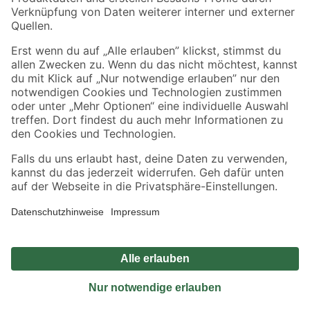
Sicher einkaufen
Jetzt die toom-App herunterladen
Alle Preisangaben in EUR inkl. gesetzl. MwSt.. Die dargestellten Angebote sind unter
Umständen nicht in allen Märkten verfügbar. Die angegebenen Verfügbarkeiten beziehen
sich auf den unter "Mein Markt" ausgewählten toom Baumarkt. Alle Angebote und
Produkte nur solange der Vorrat reicht.
*Paketversand ab 59 € versandkostenfrei, gilt nicht für Artikel mit Speditionsversand, hier
fallen zusätzliche Versandkosten an.
Datenschutz
Privatsphäre
Impressum
AGB
Nutzungsbedingungen
Widerrufsrecht
Vertrag widerrufen
Barrierefreiheit