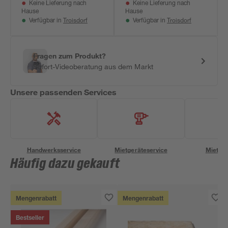
Keine Lieferung nach
Keine Lieferung nach
x 13,5 mm
Hause
Hause
Troisdorf
Troisdorf
Verfügbar in
Verfügbar in
Fragen zum Produkt?
Sofort-Videoberatung aus dem Markt
Unsere passenden Services
Handwerksservice
Mietgeräteservice
Miettra
Häufig dazu gekauft
Mengenrabatt
Mengenrabatt
Bestseller