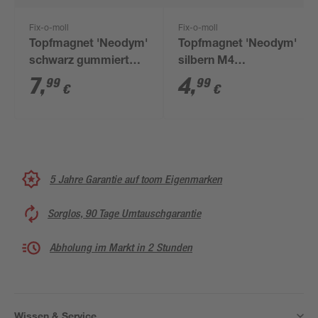
Fix-o-moll
Fix-o-moll
Topfmagnet 'Neodym'
Topfmagnet 'Neodym'
schwarz gummiert
silbern M4
M5 Gewindebolzen Ø
Gewindebuchse Ø 16
7
,
4
,
99
99
€
€
25 x 13,5 mm
x 13 mm
5 Jahre Garantie auf toom Eigenmarken
Sorglos, 90 Tage Umtauschgarantie
Abholung im Markt in 2 Stunden
Wissen & Service