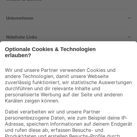
Unternehmen
Nützliche Links
Bleib auf dem Laufenden mit unserem Newsletter
Der toom Newsletter: Keine Angebote und Aktionen mehr verpassen!
Zur Newsletter Anmeldung
Folge uns
Zahlungsarten
Versandarten