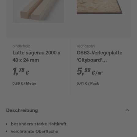
binderholz
Kronospan
Latte sägerau 2000 x
OSB3-Verlegeplatte
48 x 24 mm
'Cityboard'
ungeschliffen 1690 x
1
,
5
,
78
99
€
€
/ m²
634 x 12 mm
0,89 € / Meter
6,41 € / Pack
Beschreibung
besonders starke Haftkraft
verchromte Oberfläche