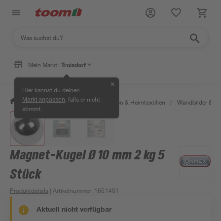
Mein Markt:
Troisdorf
✕
Hier kannst du deinen
, falls er nicht
Markt anpassen
/
Wohnen & Haushalt
/
Dekoration & Heimtextilien
/
Wandbilder & W
stimmt.
Magnet-Kugel Ø 10 mm 2 kg 5
Stück
Produktdetails
| Artikelnummer
:
1651451
Aktuell nicht verfügbar