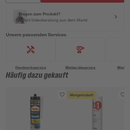
Fragen zum Produkt?
Sofort-Videoberatung aus dem Markt
Unsere passenden Services
Handwerksservice
Mietgeräteservice
Miettra
Häufig dazu gekauft
Mengenrabatt