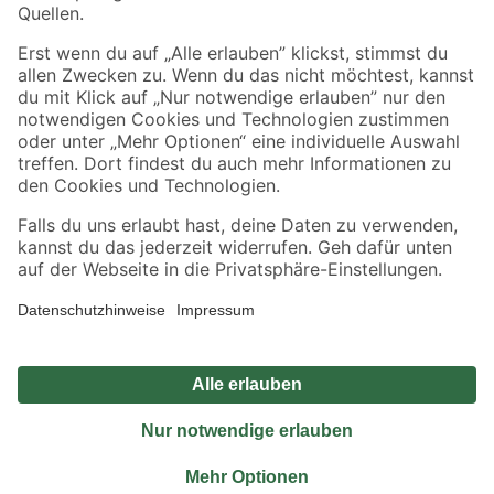
Sicher einkaufen
Jetzt die toom-App herunterladen
Alle Preisangaben in EUR inkl. gesetzl. MwSt.. Die dargestellten Angebote sind unter
Umständen nicht in allen Märkten verfügbar. Die angegebenen Verfügbarkeiten beziehen
sich auf den unter "Mein Markt" ausgewählten toom Baumarkt. Alle Angebote und
Produkte nur solange der Vorrat reicht.
*Paketversand ab 59 € versandkostenfrei, gilt nicht für Artikel mit Speditionsversand, hier
fallen zusätzliche Versandkosten an.
Datenschutz
Privatsphäre
Impressum
AGB
Nutzungsbedingungen
Widerrufsrecht
Vertrag widerrufen
Barrierefreiheit
© 2026 toom Baumarkt GmbH