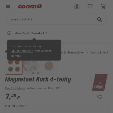
Mein Markt:
Troisdorf
✕
Hier kannst du deinen
, falls er nicht
Markt anpassen
/
Wohnen & Haushalt
/
Dekoration & Heimtextilien
/
Wandbilder & W
stimmt.
Magnetset Kork 4-teilig
Produktdetails
| Artikelnummer
:
8570131
7
,
49
€
inkl. 19% MwSt.