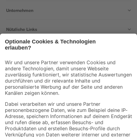
Unternehmen
Nützliche Links
Bleib auf dem Laufenden mit unserem Newsletter
Der toom Newsletter: Keine Angebote und Aktionen mehr verpassen!
Zur Newsletter Anmeldung
Folge uns
Zahlungsarten
Versandarten