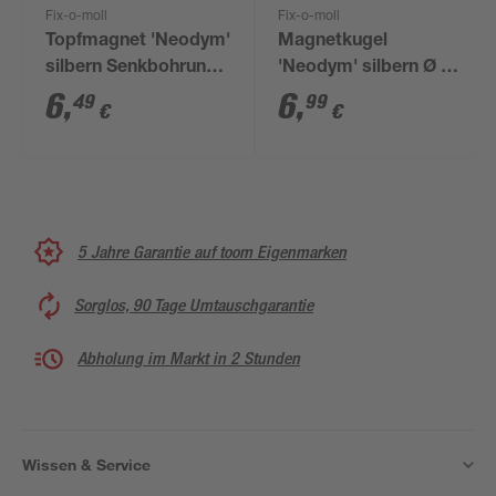
Fix-o-moll
Fix-o-moll
Topfmagnet 'Neodym'
Magnetkugel
silbern Senkbohrung
'Neodym' silbern Ø 5
Ø 20 x 7 mm
mm, 8 Stück
6
,
6
,
49
99
€
€
5 Jahre Garantie auf toom Eigenmarken
Sorglos, 90 Tage Umtauschgarantie
Abholung im Markt in 2 Stunden
Wissen & Service