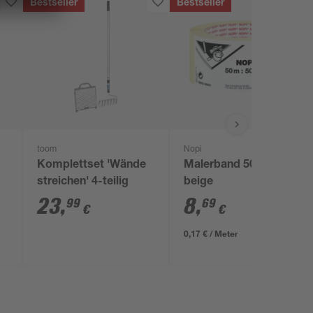
Bestseller
Bestseller
toom
Nopi
Komplettset 'Wände
Malerband 50 m
streichen' 4-teilig
beige
23
,
8
,
99
69
€
€
0,17 € / Meter