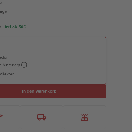
e
tage
 |
frei ab 59€
sdorf
h hinterlegt
 Märkten
In den Warenkorb