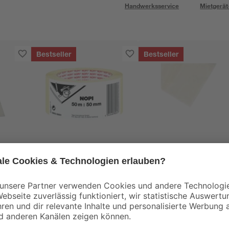
Handwerksservice
Mietgerät
Bestseller
Bestseller
Nopi
toom
Malerband 50 m
Malerplane
beige
Polyethylen 30 g/m²
2,5
transparent 4 x 5 m
8
,
0
,
69
25
€
€
/ m²
0,17 € / Meter
4,99 € / Pack