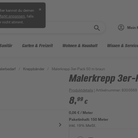
✕
ier kannst du deinen
, falls
Markt anpassen
r nicht stimmt.
Mein 
Sanitär
Garten & Freizeit
Wohnen & Haushalt
Wissen & Servic
lerbedarf
/
Kreppbänder
/
Malerkrepp 3er-Pack 50 m braun
Malerkrepp 3er-
Produktdetails
| Artikelnummer
:
8300569
8
,
99
€
0,06 € / Meter
Paketinhalt:
150 Meter
inkl. 19% MwSt.