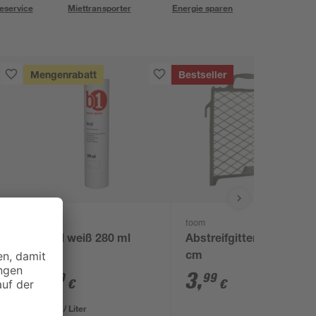
eservice
Miettransporter
Energie sparen
Mengenrabatt
Bestseller
B1
toom
Acryl weiß 280 ml
Abstreifgitter 27 x 29
cm
1
,
3
,
99
99
€
€
7,11 € / Liter