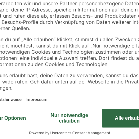
Verwenden Sie das Malerband von 
Renovierungsarbeiten im Innenber
oder Fensterrahmen und kann ein
Das Malerband klebt einseitig und
drei Rollen Malerband mit einer L