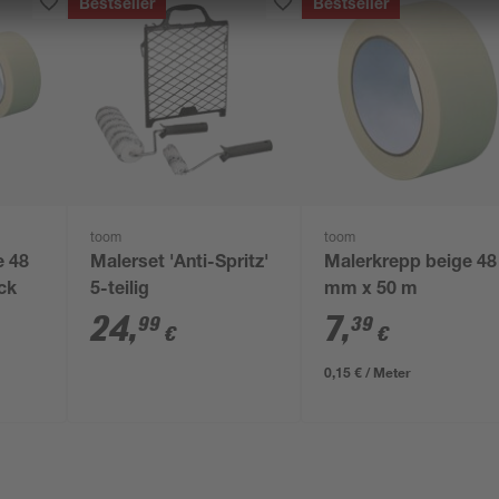
Bestseller
Bestseller
toom
toom
e 48
Malerset 'Anti-Spritz'
Malerkrepp beige 48
ck
5-teilig
mm x 50 m
24
,
7
,
99
39
€
€
0,15 € / Meter