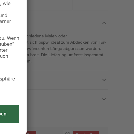
Nopi für verschiedene Maler- oder
eich. Es eignet sich bspw. ideal zum Abdecken von Tür-
fach auf der gewünschten Länge abgerissen werden.
 ist etwa 25 mm breit. Die Lieferung umfasst insgesamt
änge von je 50 m.