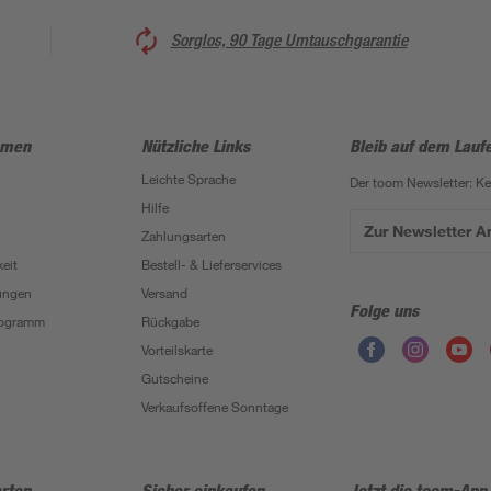
Sorglos, 90 Tage Umtauschgarantie
hmen
Nützliche Links
Bleib auf dem Lauf
Leichte Sprache
Der toom Newsletter: K
Hilfe
Zur Newsletter 
Zahlungsarten
eit
Bestell- & Lieferservices
ungen
Versand
Folge uns
Programm
Rückgabe
Vorteilskarte
Gutscheine
Verkaufsoffene Sonntage
rten
Sicher einkaufen
Jetzt die toom-App