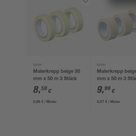
toom
toom
Malerkrepp beige 30
Malerkrepp beig
mm x 50 m 3 Stück
mm x 50 m 3 Stü
8
,
9
,
59
99
€
€
0,06 € / Meter
0,07 € / Meter