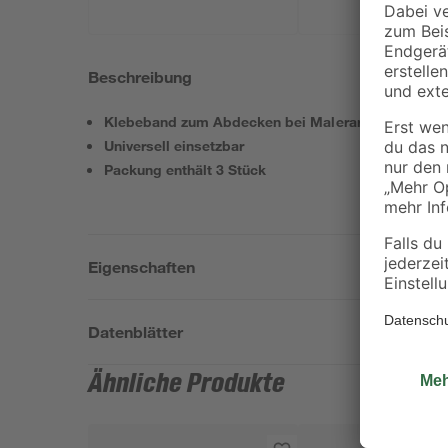
Beschreibung
Klebeband zum Abdecken bei Malerarbeiten
Universell einsetzbar
Packung enthält 3 Stück
Eigenschaften
Datenblätter
Ähnliche Produkte