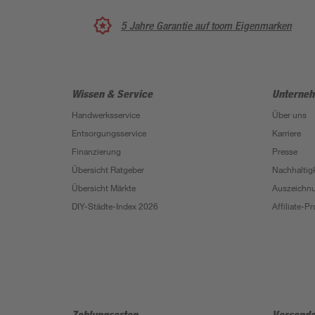
5 Jahre Garantie auf toom Eigenmarken
Wissen & Service
Unterne
Handwerksservice
Über uns
Entsorgungsservice
Karriere
Finanzierung
Presse
Übersicht Ratgeber
Nachhaltigk
Übersicht Märkte
Auszeichn
DIY-Städte-Index 2026
Affiliate-
Zahlungsarten
Versanda