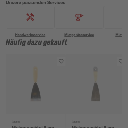
Unsere passenden Services
Handwerksservice
Mietgeräteservice
Miettra
Häufig dazu gekauft
toom
toom