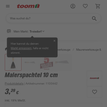
Mein Markt:
Troisdorf
✕
Hier kannst du deinen
, falls er nicht
Markt anpassen
/
Werkstatt & Maschinen
/
Handwerkzeuge
/
Maurerwerkzeuge & Fli
stimmt.
Malerspachtel 10 cm
Produktdetails
| Artikelnummer
:
1100442
3
,
29
€
inkl. 19% MwSt.