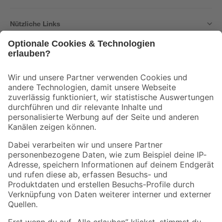
Nützliche Links
Bleib auf dem Laufenden mit unserem Newsletter
Der toom Newsletter: Keine Angebote und Aktionen mehr verpassen!
Zur Newsletter Anmeldung
Folge uns
Zahlungsarten
Versandarten
Sicher einkaufen