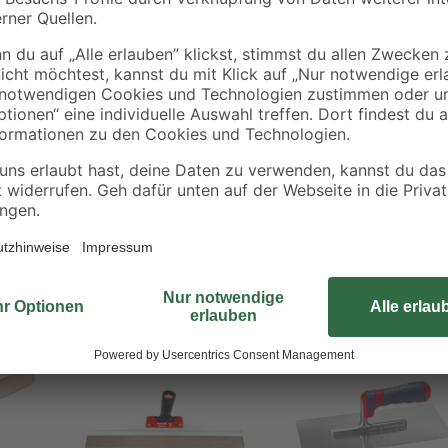
Egal ob Wand, Decke oder andere 
dir das Auftragen von Spachtelmass
und Unebenheiten, damit du anschl
und ist besonders robust und langl
effizientes Arbeiten gesorgt. Hol d
Bestseller
Bestseller