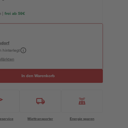
 |
frei ab 59€
sdorf
h hinterlegt
 Märkten
In den Warenkorb
eservice
Miettransporter
Energie sparen