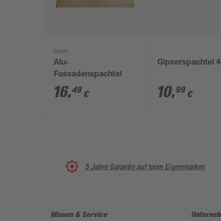
toom
Alu-
Gipserspachtel 
Fassadenspachtel
16
,
10
,
49
99
€
€
5 Jahre Garantie auf toom Eigenmarken
Wissen & Service
Unterne