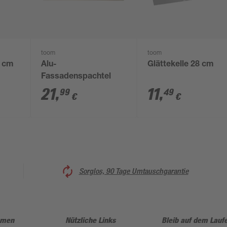
toom
toom
4 cm
Alu-
Glättekelle 28 cm
Fassadenspachtel
21
,
11
,
99
49
€
€
Sorglos, 90 Tage Umtauschgarantie
hmen
Nützliche Links
Bleib auf dem Lauf