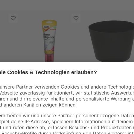
Molto
toom
xibel
Fertigspachtelmasse
Gipsschüssel
'Moltofill' 0,33 kg
schwarz Ø 130 mm
4
,
3
,
99
49
€
€
15,12 € / Kilogramm