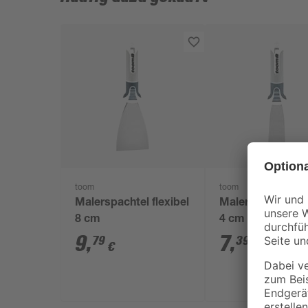
toom
toom
Malerspachtel flexibel
Malerspachtel fle
8 cm
4 cm
9
,
7
,
79
39
€
€