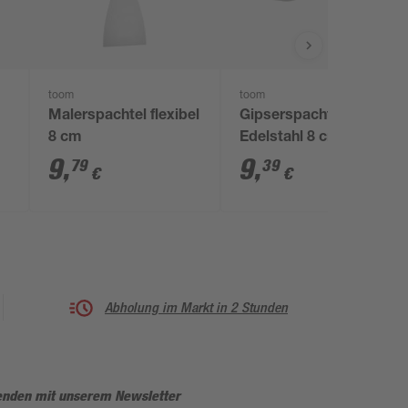
toom
toom
Malerspachtel flexibel
Gipserspachtel
8 cm
Edelstahl 8 cm
9
,
9
,
79
39
€
€
Abholung im Markt in 2 Stunden
enden mit unserem Newsletter