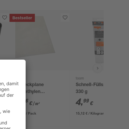
Bestseller
B1
toom
Abdeckplane
Schnell-Füllspachtel
Polyethylen
330 g
transparent 4 x 5 m
0
,
4
,
06
99
€
€
/ m²
1,29 € / Pack
15,12 € / Kilogramm