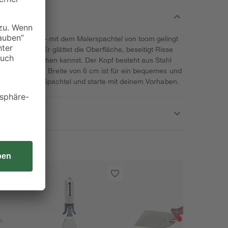
Oberflächen - mit dem Malerspachtel von toom gelingt
e mühelos. Er glättet die Oberfläche, beseitigt Risse
ießend streichen kannst. Der Kopf besteht aus Stahl
ebig. Mit einer Breite von 6 cm ist für ein bequemes und
ir jetzt deinen Spachtel und starte mit deinem Vorhaben.