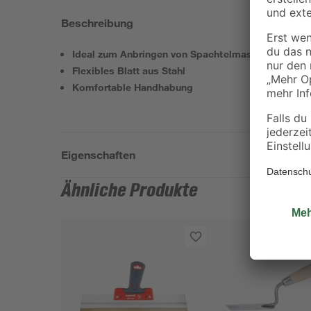
Beschreibung
Ideal zum Anbringen von Spachtelmasse
Flexibles Blatt aus Stahl
Komfortable Handhabung
Eigenschaften
Ähnliche Produkte