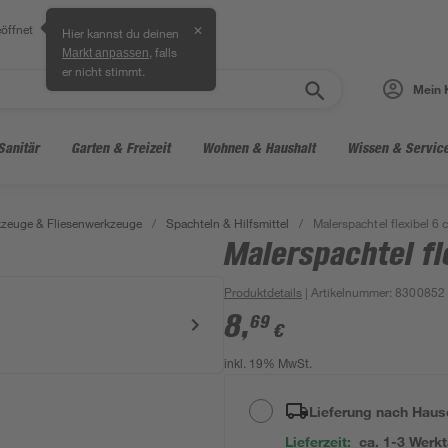
öffnet
✕
Hier kannst du deinen
, falls
Markt anpassen
er nicht stimmt.
Mein 
Sanitär
Garten & Freizeit
Wohnen & Haushalt
Wissen & Servic
zeuge & Fliesenwerkzeuge
/
Spachteln & Hilfsmittel
/
Malerspachtel flexibel 6 
Malerspachtel fl
Produktdetails
| Artikelnummer
:
8300852
8
,
69
€
inkl. 19% MwSt.
Lieferung nach Haus
Lieferzeit:
ca. 1-3 Werk