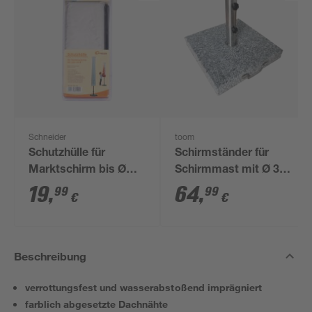
Schneider
toom
Schutzhülle für
Schirmständer für
Marktschirm bis Ø
Schirmmast mit Ø 38
250 cm
- 48 mm Granit 45 x
19
,
64
,
99
99
€
€
45 x cm
Beschreibung
verrottungsfest und wasserabstoßend imprägniert
farblich abgesetzte Dachnähte