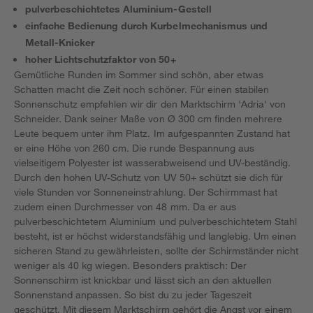
pulverbeschichtetes Aluminium-Gestell
einfache Bedienung durch Kurbelmechanismus und
Metall-Knicker
hoher Lichtschutzfaktor von 50+
Gemütliche Runden im Sommer sind schön, aber etwas
Schatten macht die Zeit noch schöner. Für einen stabilen
Sonnenschutz empfehlen wir dir den Marktschirm 'Adria' von
Schneider. Dank seiner Maße von Ø 300 cm finden mehrere
Leute bequem unter ihm Platz. Im aufgespannten Zustand hat
er eine Höhe von 260 cm. Die runde Bespannung aus
vielseitigem Polyester ist wasserabweisend und UV-beständig.
Durch den hohen UV-Schutz von UV 50+ schützt sie dich für
viele Stunden vor Sonneneinstrahlung. Der Schirmmast hat
zudem einen Durchmesser von 48 mm. Da er aus
pulverbeschichtetem Aluminium und pulverbeschichtetem Stahl
besteht, ist er höchst widerstandsfähig und langlebig. Um einen
sicheren Stand zu gewährleisten, sollte der Schirmständer nicht
weniger als 40 kg wiegen. Besonders praktisch: Der
Sonnenschirm ist knickbar und lässt sich an den aktuellen
Sonnenstand anpassen. So bist du zu jeder Tageszeit
geschützt. Mit diesem Marktschirm gehört die Angst vor einem