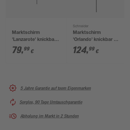
Schneider
Marktschirm
Marktschirm
'Lanzarote' knickbar
'Orlando' knickbar Ø
Ø 300 cm
270 cm
79
,
124
,
99
99
€
€
5 Jahre Garantie auf toom Eigenmarken
Sorglos, 90 Tage Umtauschgarantie
Abholung im Markt in 2 Stunden