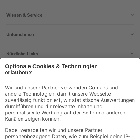
Wissen & Service
Unternehmen
Nützliche Links
Bleib auf dem Laufenden mit unserem Newsletter
Der toom Newsletter: Keine Angebote und Aktionen mehr verpassen!
Zur Newsletter Anmeldung
Folge uns