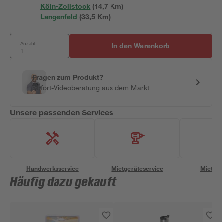
Köln-Zollstock
(
14,7
 Km)
Langenfeld
(
33,5
 Km)
Anzahl:
In den Warenkorb
Fragen zum Produkt?
Sofort-Videoberatung aus dem Markt
Unsere passenden Services
Handwerksservice
Mietgeräteservice
Miettra
Häufig dazu gekauft