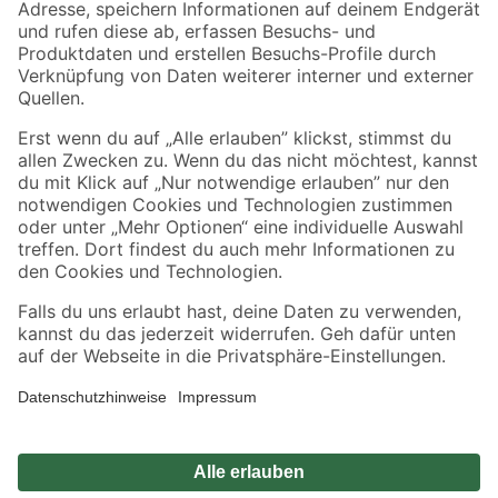
Zahlungsarten
Versandarten
Sicher einkaufen
Jetzt die toom-App herunterladen
Alle Preisangaben in EUR inkl. gesetzl. MwSt.. Die dargestellten Angebote sind unter
Umständen nicht in allen Märkten verfügbar. Die angegebenen Verfügbarkeiten beziehen
sich auf den unter "Mein Markt" ausgewählten toom Baumarkt. Alle Angebote und
Produkte nur solange der Vorrat reicht.
*Paketversand ab 59 € versandkostenfrei, gilt nicht für Artikel mit Speditionsversand, hier
fallen zusätzliche Versandkosten an.
Datenschutz
Privatsphäre
Impressum
AGB
Nutzungsbedingungen
Widerrufsrecht
Vertrag widerrufen