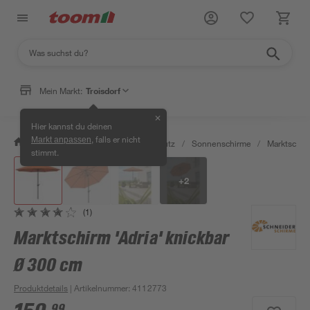
Mein Markt:
Troisdorf
✕
Hier kannst du deinen
, falls er nicht
Markt anpassen
/
Garten & Freizeit
/
Sonnenschutz
/
Sonnenschirme
/
Marktschir
stimmt.
+
2
(1)
Marktschirm 'Adria' knickbar
Ø 300 cm
Produktdetails
| Artikelnummer
:
4112773
99