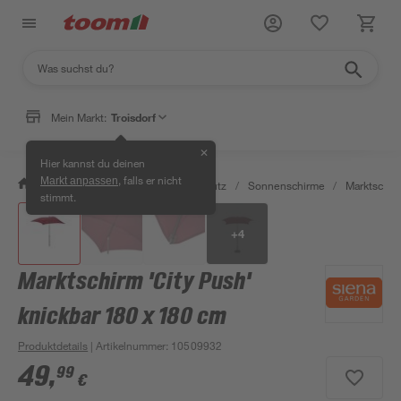
Mein Markt:
Troisdorf
✕
Hier kannst du deinen
, falls er nicht
Markt anpassen
/
Garten & Freizeit
/
Sonnenschutz
/
Sonnenschirme
/
Marktschir
stimmt.
+
4
Marktschirm 'City Push'
knickbar 180 x 180 cm
Produktdetails
| Artikelnummer
:
10509932
49
,
99
€