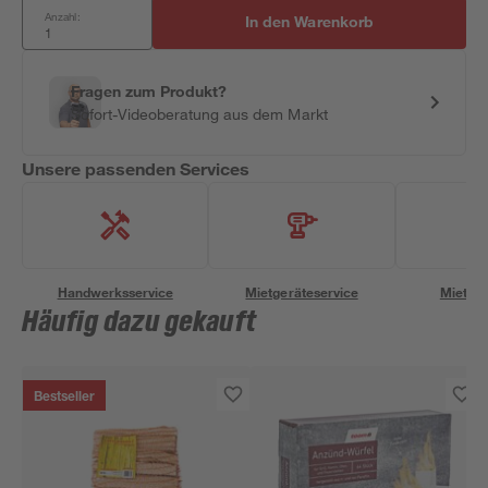
Anzahl:
In den Warenkorb
Fragen zum Produkt?
Sofort-Videoberatung aus dem Markt
Unsere passenden Services
Handwerksservice
Mietgeräteservice
Miettra
Häufig dazu gekauft
Bestseller