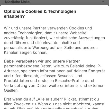
Nützliche Links
Bleib auf dem Laufenden mit unserem Newsletter
Der toom Newsletter: Keine Angebote und Aktionen mehr verpassen!
Zur Newsletter Anmeldung
Folge uns
Zahlungsarten
Versandarten
Sicher einkaufen