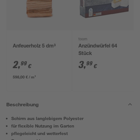
toom
Anfeuerholz 5 dm³
Anzündwürfel 64
Stück
2
,
3
,
99
99
€
€
598,00 € / m³
Beschreibung
Schirm aus langlebigem Polyester
für flexible Nutzung im Garten
pflegeleicht und wetterfest