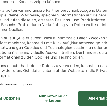
Bist du auf der Suche nach einem
die Stellung hält? Dann hol dir je
ng
Leute finden unter ihm bequem Pl
im aufgespannten Zustand eine H
überzeugt durch ihre quadratisc
beständigen Eigenschaften. Durch
Sonneneinstrahlung sicher. Der 
Da er aus pulverbeschichtetem Alu
langlebig. Um einen sicheren Stan
weniger als 55 kg wiegen. Rüste d