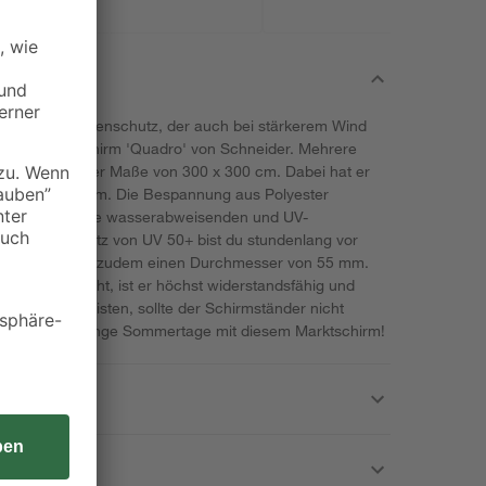
 stabilen Sonnenschutz, der auch bei stärkerem Wind
tzt den Marktschirm 'Quadro' von Schneider. Mehrere
atz, dank seiner Maße von 300 x 300 cm. Dabei hat er
öhe von 295 cm. Die Bespannung aus Polyester
he Form und ihre wasserabweisenden und UV-
 den UV-Schutz von UV 50+ bist du stundenlang vor
Schirmmast hat zudem einen Durchmesser von 55 mm.
minium besteht, ist er höchst widerstandsfähig und
d zu gewährleisten, sollte der Schirmständer nicht
ich jetzt für lange Sommertage mit diesem Marktschirm!