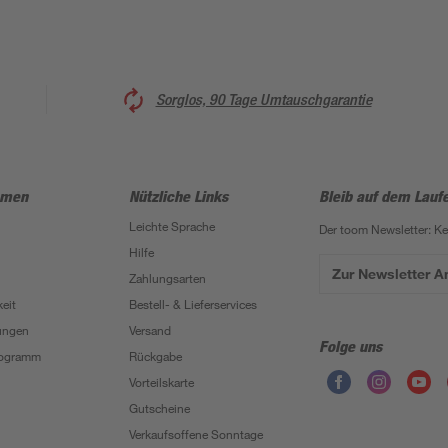
Sorglos, 90 Tage Umtauschgarantie
hmen
Nützliche Links
Bleib auf dem Lauf
Leichte Sprache
Der toom Newsletter: K
Hilfe
Zur Newsletter 
Zahlungsarten
eit
Bestell- & Lieferservices
ungen
Versand
Folge uns
Programm
Rückgabe
Vorteilskarte
Gutscheine
Verkaufsoffene Sonntage