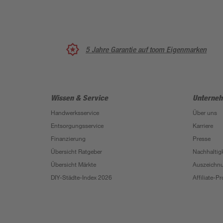
5 Jahre Garantie auf toom Eigenmarken
Wissen & Service
Unterne
Handwerksservice
Über uns
Entsorgungsservice
Karriere
Finanzierung
Presse
Übersicht Ratgeber
Nachhaltigk
Übersicht Märkte
Auszeichn
DIY-Städte-Index 2026
Affiliate-