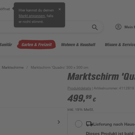
öffnet
✕
Hier kannst du deinen
, falls
Markt anpassen
er nicht stimmt.
Mein 
Sanitär
Garten & Freizeit
Wohnen & Haushalt
Wissen & Servic
Marktschirme
/
Marktschirm 'Quadro' 300 x 300 cm
Marktschirm 'Qu
Produktdetails
| Artikelnummer
:
4112819
499
,
99
€
inkl. 19% MwSt.
Lieferung nach Haus
Dieses Produkt ist bald