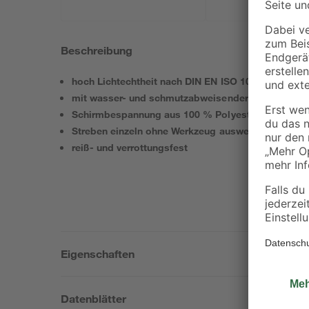
Beschreibung
hoch Lichtechtheit nach DIN EN ISO 105-B02
mit wasser- und schmutzabweisender Imprägnieru
Schirmbespannung aus 100 % Polyester
Streben einzeln ohne Werkzeug auswechselbar
reiß- und verrottungsfest
Eigenschaften
Datenblätter