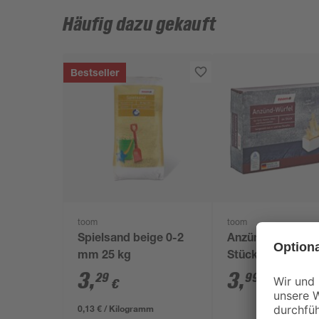
Häufig dazu gekauft
Bestseller
toom
toom
Spielsand beige 0-2
Anzündwürfel 64
mm 25 kg
Stück
3
,
3
,
29
99
€
€
0,13 € / Kilogramm