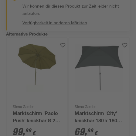
Wir können dir dieses Produkt zur Zeit leider nicht
anbieten.
Verfügbarkeit in anderen Märkten
Alternative Produkte
Siena Garden
Siena Garden
Marktschirm 'Paolo
Marktschirm 'City'
Push' knickbar Ø 270
knickbar 180 x 180
cm
cm
99
,
69
,
99
99
€
€