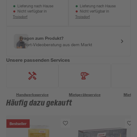
Lieferung nach Hause
Lieferung nach Hause
Nicht verfügbar in
Nicht verfügbar in
Troisdorf
Troisdorf
Fragen zum Produkt?
Sofort-Videoberatung aus dem Markt
Unsere passenden Services
Handwerksservice
Mietgeräteservice
Miettra
Häufig dazu gekauft
Bestseller