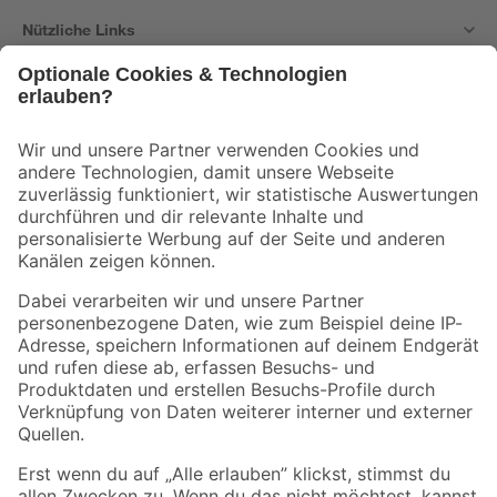
Nützliche Links
Bleib auf dem Laufenden mit unserem Newsletter
Der toom Newsletter: Keine Angebote und Aktionen mehr verpassen!
Zur Newsletter Anmeldung
Folge uns
Zahlungsarten
Versandarten
Sicher einkaufen