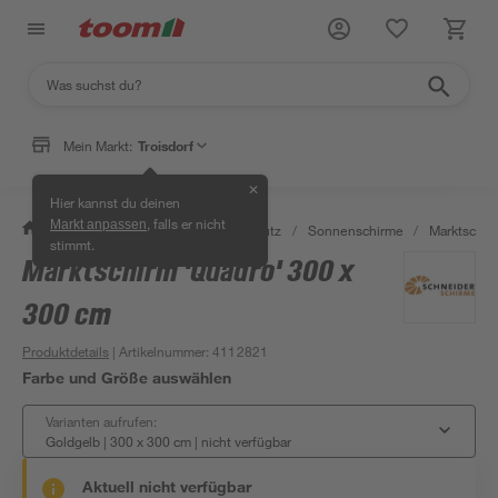
Mein Markt:
Troisdorf
✕
Hier kannst du deinen
, falls er nicht
Markt anpassen
/
Garten & Freizeit
/
Sonnenschutz
/
Sonnenschirme
/
Marktschir
stimmt.
Marktschirm 'Quadro' 300 x
300 cm
Produktdetails
| Artikelnummer
:
4112821
Farbe und Größe auswählen
Varianten aufrufen:
Goldgelb | 300 x 300 cm
|
nicht verfügbar
Aktuell nicht verfügbar