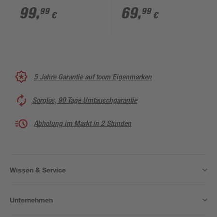
cm
cm
99
,
69
,
99
99
€
€
5 Jahre Garantie auf toom Eigenmarken
Sorglos, 90 Tage Umtauschgarantie
Abholung im Markt in 2 Stunden
Wissen & Service
Unternehmen