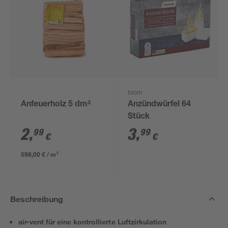
toom
Anfeuerholz 5 dm³
Anzündwürfel 64
Stück
2
,
3
,
99
99
€
€
598,00 € / m³
Beschreibung
air-vent für eine kontrollierte Luftzirkulation