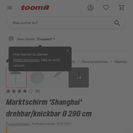
Mein Markt:
Troisdorf
✕
Hier kannst du deinen
, falls er nicht
Markt anpassen
/
Garten & Freizeit
/
Sonnenschutz
/
Sonnenschirme
/
Marktschir
stimmt.
+
4
(1)
Marktschirm 'Shanghai'
drehbar/knickbar Ø 290 cm
Produktdetails
| Artikelnummer
:
4791561