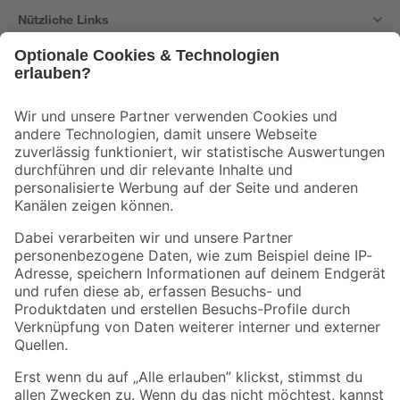
Nützliche Links
Bleib auf dem Laufenden mit unserem Newsletter
Der toom Newsletter: Keine Angebote und Aktionen mehr verpassen!
Zur Newsletter Anmeldung
Folge uns
Zahlungsarten
Versandarten
Sicher einkaufen