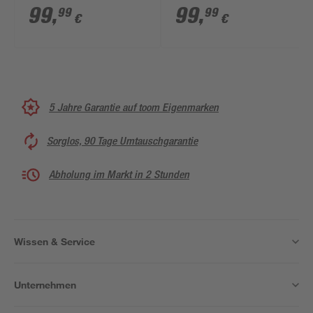
cm
cm
99
,
99
,
99
99
€
€
5 Jahre Garantie auf toom Eigenmarken
Sorglos, 90 Tage Umtauschgarantie
Abholung im Markt in 2 Stunden
Wissen & Service
Unternehmen