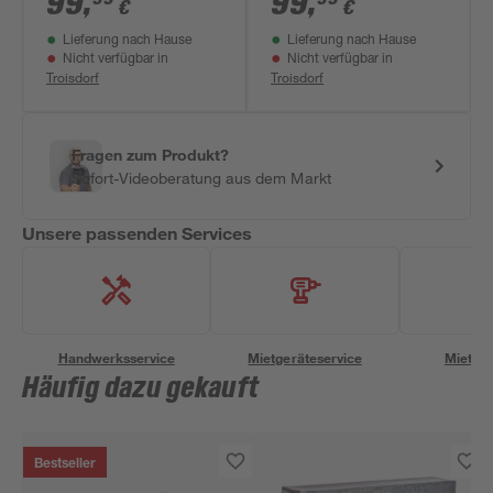
99
,
99
,
€
€
Lieferung nach Hause
Lieferung nach Hause
Nicht verfügbar in
Nicht verfügbar in
Troisdorf
Troisdorf
Fragen zum Produkt?
Sofort-Videoberatung aus dem Markt
Unsere passenden Services
Handwerksservice
Mietgeräteservice
Miettra
Häufig dazu gekauft
Bestseller