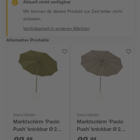
Aktuell nicht verfügbar
Wir können dir dieses Produkt zur Zeit leider nicht
anbieten.
Verfügbarkeit in anderen Märkten
Alternative Produkte
Siena Garden
Siena Garden
Marktschirm 'Paolo
Marktschirm 'Paolo
Push' knickbar Ø 270
Push' knickbar Ø 270
cm
cm
99
99