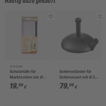
Häufig dazu gekauft
Schneider
Schutzhülle für
Schirmständer für
Marktschirm bis Ø
Schirmmast mit Ø 30
250 cm
- 50 mm
19
,
79
,
99
99
€
€
Kunststoff/Beton Ø
49 x 14 cm