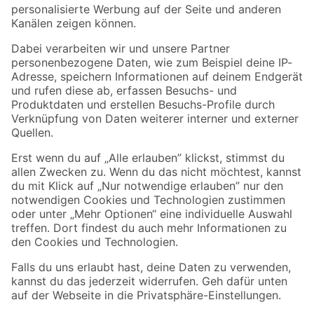
Folge uns
Zahlungsarten
Versandarten
Sicher einkaufen
Jetzt die toom-App herunterladen
Alle Preisangaben in EUR inkl. gesetzl. MwSt.. Die dargestellten Angebote sind unter
Umständen nicht in allen Märkten verfügbar. Die angegebenen Verfügbarkeiten beziehen
sich auf den unter "Mein Markt" ausgewählten toom Baumarkt. Alle Angebote und