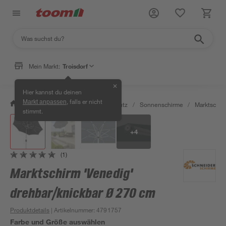
Mein Markt:
Troisdorf
✕
Hier kannst du deinen
, falls er nicht
Markt anpassen
/
Garten & Freizeit
/
Sonnenschutz
/
Sonnenschirme
/
Marktschir
stimmt.
+
4
(1)
Marktschirm 'Venedig'
drehbar/knickbar Ø 270 cm
Produktdetails
| Artikelnummer
:
4791757
Farbe und Größe auswählen