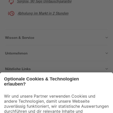
Sorglos, 90 Tage Umtauschgarantie
Abholung im Markt in 2 Stunden
Wissen & Service
Unternehmen
Nützliche Links
Bleib auf dem Laufenden mit unserem Newsletter
Der toom Newsletter: Keine Angebote und Aktionen mehr verpassen!
Zur Newsletter Anmeldung