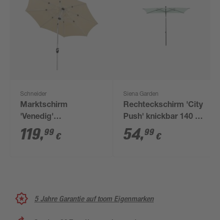
Schneider
Siena Garden
Marktschirm
Rechteckschirm 'City
'Venedig'
Push' knickbar 140 x
drehbar/knickbar Ø
210 cm
119
,
54
,
99
99
€
€
270 cm
5 Jahre Garantie auf toom Eigenmarken