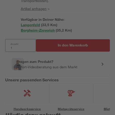
Transportkosten).
Artikel anfragen
>
Verfügbar in Deiner Nähe:
Langenfeld
(
33,5
 Km)
Bergheim-Zieverich
(
35,2
 Km)
Anzahl:
In den Warenkorb
Fragen zum Produkt?
Sofort-Videoberatung aus dem Markt
Unsere passenden Services
Handwerksservice
Mietgeräteservice
Miettra