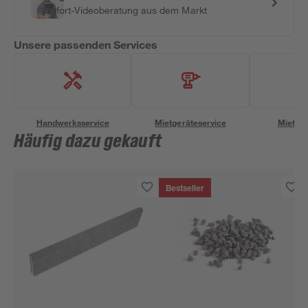
Sofort-Videoberatung aus dem Markt
Unsere passenden Services
Handwerksservice
Mietgeräteservice
Miettra
Häufig dazu gekauft
Bestseller