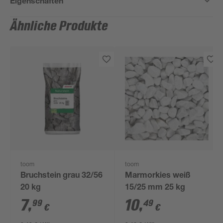
Eigenschaften
Ähnliche Produkte
toom
toom
Bruchstein grau 32/56
Marmorkies weiß
20 kg
15/25 mm 25 kg
7
,
10
,
99
49
€
€