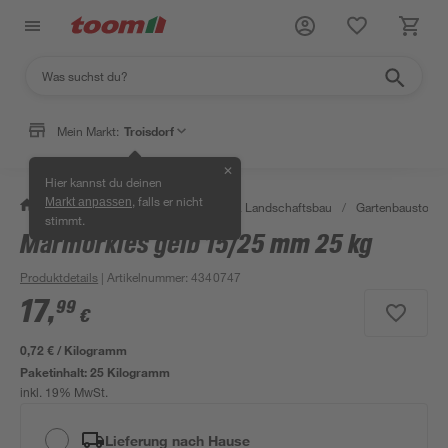
Mein Markt:
Troisdorf
✕
Hier kannst du deinen
, falls er nicht
Markt anpassen
/
Garten & Freizeit
/
Gartenbau & Landschaftsbau
/
Gartenbaustoffe 
stimmt.
Marmorkies gelb 15/25 mm 25 kg
Produktdetails
| Artikelnummer
:
4340747
17
,
99
€
0,72 € / Kilogramm
Paketinhalt:
25 Kilogramm
inkl. 19% MwSt.
Lieferung nach Hause