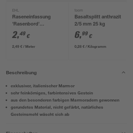
EHL
toom
Raseneinfassung
Basaltsplitt anthrazit
'Rasenbord'
2/5 mm 25 kg
beidseitig abgerundet
2
,
6
,
49
99
€
€
5 x 25 x 100 cm grau
2,49 € / Meter
0,28 € / Kilogramm
Beschreibung
exklusiver, italienischer Marmor
sehr feinkörniges, farbintensives Gestein
aus den besonderen farbigen Marmoradern gewonnen
gerundetes Material, nicht gefärbt, natürliches
Gesteinsmehl wäscht sich ab