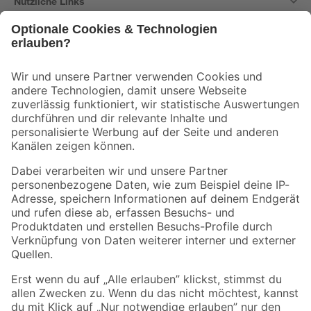
Nützliche Links
Bleib auf dem Laufenden mit unserem Newsletter
Der toom Newsletter: Keine Angebote und Aktionen mehr verpassen!
Zur Newsletter Anmeldung
Folge uns
Zahlungsarten
Versandarten
Sicher einkaufen