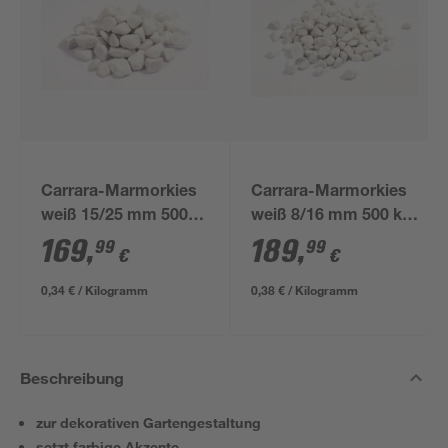
Carrara-Marmorkies
Carrara-Marmorkies
weiß 15/25 mm 500
weiß 8/16 mm 500 kg
kg im Big Bag
im Big Bag
169
,
189
,
99
99
€
€
0,34 € / Kilogramm
0,38 € / Kilogramm
Beschreibung
zur dekorativen Gartengestaltung
setzt farbige Akzente