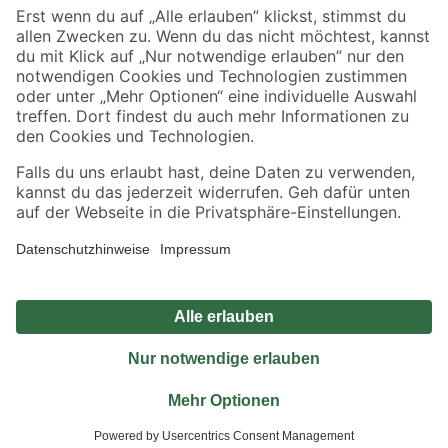
Sicher einkaufen
Jetzt die toom-App herunterladen
Alle Preisangaben in EUR inkl. gesetzl. MwSt.. Die dargestellten Angebote sind unter
Umständen nicht in allen Märkten verfügbar. Die angegebenen Verfügbarkeiten beziehen
sich auf den unter "Mein Markt" ausgewählten toom Baumarkt. Alle Angebote und
Produkte nur solange der Vorrat reicht.
*Paketversand ab 59 € versandkostenfrei, gilt nicht für Artikel mit Speditionsversand, hier
fallen zusätzliche Versandkosten an.
Datenschutz
Privatsphäre
Impressum
AGB
Nutzungsbedingungen
Widerrufsrecht
Vertrag widerrufen
Barrierefreiheit
© 2026 toom Baumarkt GmbH