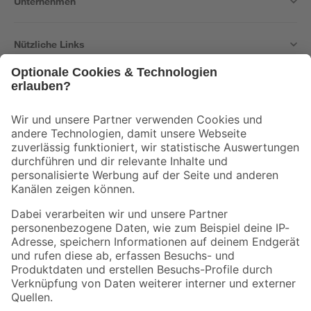
Unternehmen
Nützliche Links
Bleib auf dem Laufenden mit unserem Newsletter
Der toom Newsletter: Keine Angebote und Aktionen mehr verpassen!
Zur Newsletter Anmeldung
Folge uns
Zahlungsarten
Versandarten