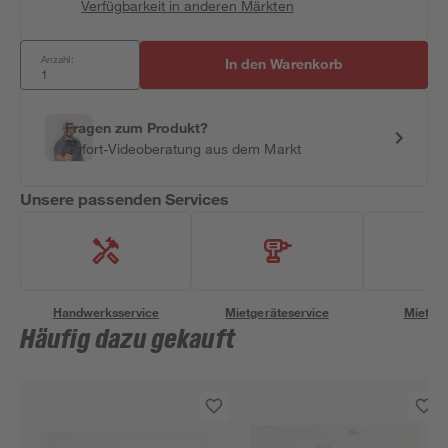
Verfügbarkeit in anderen Märkten
Anzahl:
In den Warenkorb
Fragen zum Produkt?
Sofort-Videoberatung aus dem Markt
Unsere passenden Services
Handwerksservice
Mietgeräteservice
Miettra
Häufig dazu gekauft