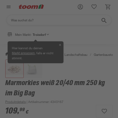
Mein Markt:
Troisdorf
✕
Hier kannst du deinen
, falls er nicht
Markt anpassen
/
Garten & Freizeit
/
Gartenbau & Landschaftsbau
/
Gartenbaustoffe 
stimmt.
Marmorkies weiß 20/40 mm 250 kg
im Big Bag
Produktdetails
| Artikelnummer
:
4340167
109
,
99
€