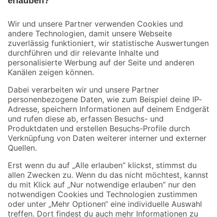
Bleib auf dem Laufenden mit unserem Newsletter
Der toom Newsletter: Keine Angebote und Aktionen mehr verpassen!
Zur Newsletter Anmeldung
Folge uns
Zahlungsarten
Versandarten
Sicher einkaufen
Jetzt die toom-App herunterladen