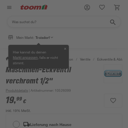
Mein Markt:
Troisdorf
✕
Hier kannst du deinen
, falls er nicht
Markt anpassen
/
Bad & Sanitär
/
Sanitärinstallation
/
Ventile
/
Eckventile & Ablaufv
stimmt.
Maschinen-Eckventil
verchromt 1/2"
Produktdetails
| Artikelnummer
:
10526099
19
,
99
€
inkl. 19% MwSt.
Lieferung nach Hause