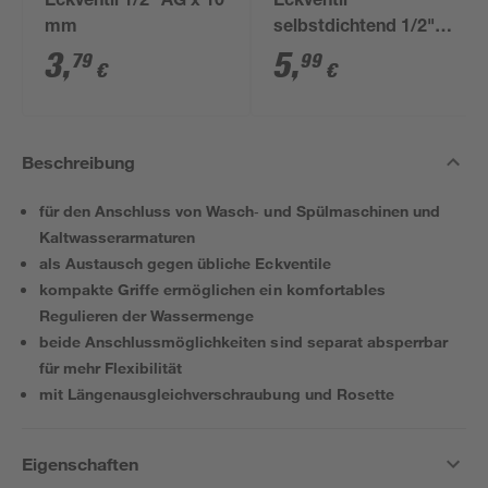
Eckventil 1/2" AG x 10
Eckventil
mm
selbstdichtend 1/2"
AG x 10 mm
3
,
5
,
79
99
€
€
Beschreibung
für den Anschluss von Wasch‑ und Spülmaschinen und
Kaltwasserarmaturen
als Austausch gegen übliche Eckventile
kompakte Griffe ermöglichen ein komfortables
Regulieren der Wassermenge
beide Anschlussmöglichkeiten sind separat absperrbar
für mehr Flexibilität
mit Längenausgleichverschraubung und Rosette
Eigenschaften