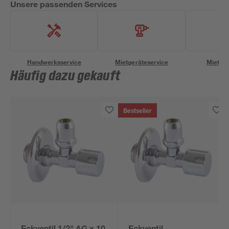
Unsere passenden Services
Handwerksservice
Mietgeräteservice
Miettra
Häufig dazu gekauft
Bestseller