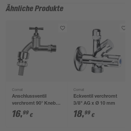
Ähnliche Produkte
Cornat
Cornat
Anschlussventil
Eckventil verchromt
verchromt 90° Knebel
3/8" AG x Ø 10 mm
1/2"
16
,
18
,
99
99
€
€